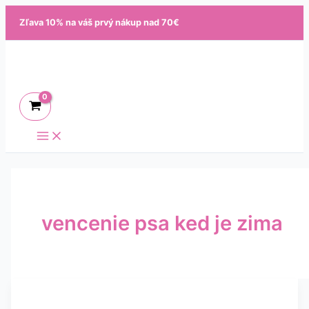
Ako
Preskočiť
dlho
Zľava 10% na váš prvý nákup nad 70€
je
na
bezpečné
obsah
venčiť
v
chladnom
počasí?
vencenie psa ked je zima