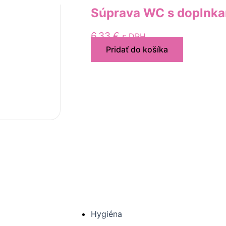
Súprava WC s doplnka
6,33
€
s DPH
Pridať do košíka
Hygiéna