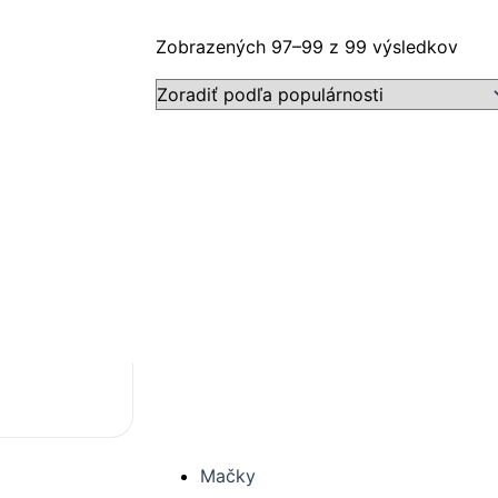
Zora
Zobrazených 97–99 z 99 výsledkov
podľ
popu
Mačky