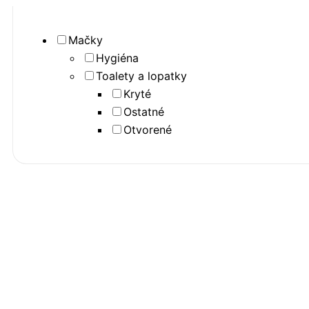
Mačky
Hygiéna
Toalety a lopatky
Kryté
Ostatné
Otvorené