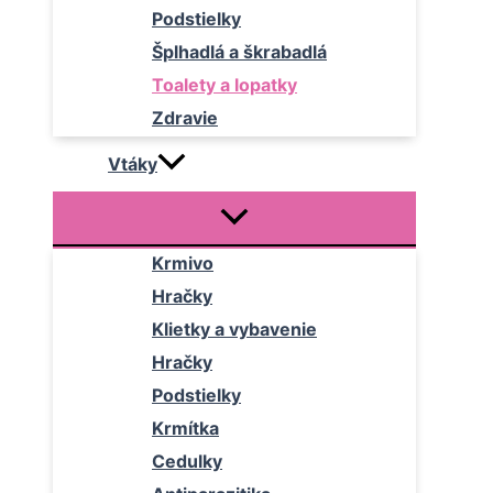
Podstielky
Šplhadlá a škrabadlá
Toalety a lopatky
Zdravie
Vtáky
Krmivo
Hračky
Klietky a vybavenie
Hračky
Podstielky
Krmítka
Cedulky