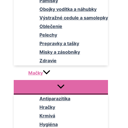
Pamlsky
Obojky vodítka a náhubky
Výstražné cedule a samolepky
Oblečenie
Pelechy
Prepravky a tašky
Misky a zásobníky
Zdravie
Mačky
Antiparazitika
Hračky
Krmivá
Hygiéna