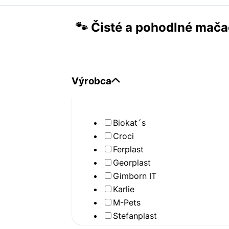
🐾 Čisté a pohodlné mač
Výrobca
Biokat´s
Croci
Ferplast
Georplast
Gimborn IT
Karlie
M-Pets
Stefanplast
Sum-plast