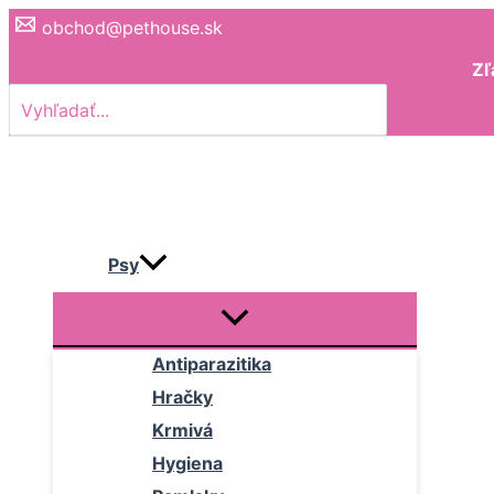
Preskočiť
obchod@pethouse.sk
na
Zľ
obsah
Search
for:
Psy
Antiparazitika
Hračky
Krmivá
Hygiena