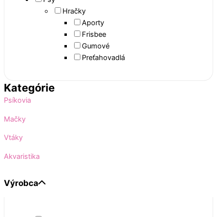
Hračky
Aporty
Frisbee
Gumové
Preťahovadlá
Kategórie
Psíkovia
Mačky
Vtáky
Akvaristika
Výrobca