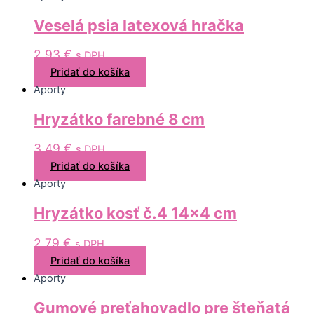
Veselá psia latexová hračka
2,93
€
s DPH
Pridať do košíka
Aporty
Hryzátko farebné 8 cm
3,49
€
s DPH
Pridať do košíka
Aporty
Hryzátko kosť č.4 14×4 cm
2,79
€
s DPH
Pridať do košíka
Aporty
Gumové preťahovadlo pre šteňatá