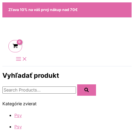
Preskočiť
Zoradené
Zľava 10% na váš prvý nákup nad 70€
na
podľa
obsah
popularity
Vyhľadať produkt
Kategórie zvierat
Psy
Psy