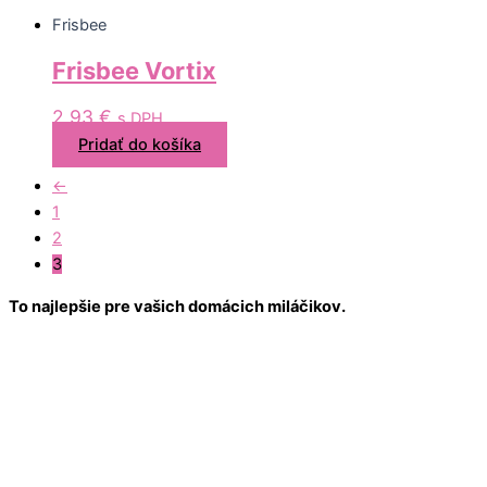
Frisbee
Frisbee Vortix
2,93
€
s DPH
Pridať do košíka
←
1
2
3
To najlepšie pre vašich domácich miláčikov.