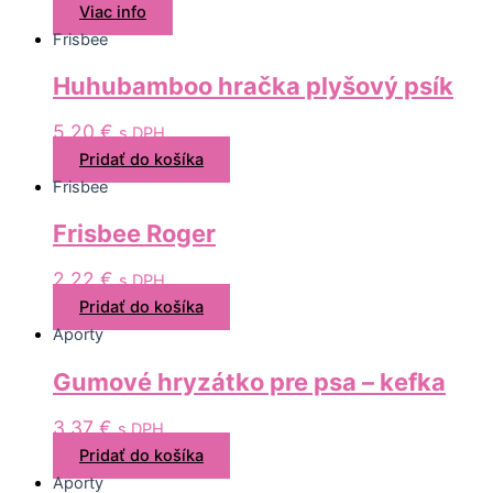
Viac info
Frisbee
Huhubamboo hračka plyšový psík
5,20
€
s DPH
Pridať do košíka
Frisbee
Frisbee Roger
2,22
€
s DPH
Pridať do košíka
Aporty
Gumové hryzátko pre psa – kefka
3,37
€
s DPH
Pridať do košíka
Aporty