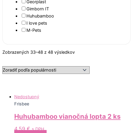
Georplast
Gimborn IT
Huhubamboo
I love pets
M-Pets
Zobrazených 33–48 z 48 výsledkov
Nedostupný
Frisbee
Huhubamboo vianočná lopta 2 ks
4,59
€
s DPH