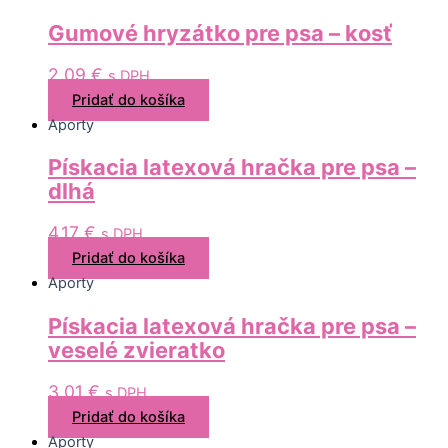
Gumové hryzátko pre psa – kosť
2,09
€
s DPH
Pridať do košíka
Aporty
Pískacia latexová hračka pre psa –
dlhá
4,17
€
s DPH
Pridať do košíka
Aporty
Pískacia latexová hračka pre psa –
veselé zvieratko
3,01
€
s DPH
Pridať do košíka
Aporty