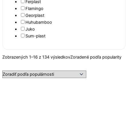
Ferplast
Flamingo
Georplast
Huhubamboo
Juko
Sum-plast
Zobrazených 1–16 z 134 výsledkov
Zoradené podľa popularity