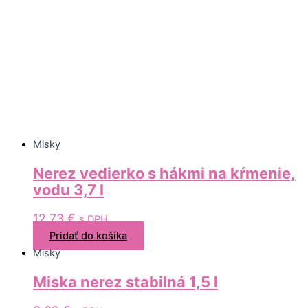
Misky
Nerez vedierko s hákmi na kŕmenie,
vodu 3,7 l
12,73
€
s DPH
Pridať do košíka
Misky
Miska nerez stabilná 1,5 l