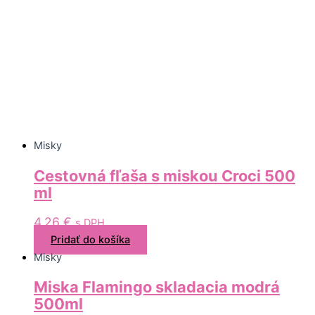
Misky
Cestovná fľaša s miskou Croci 500
ml
4,26
€
s DPH
Pridať do košíka
Misky
Miska Flamingo skladacia modrá
500ml