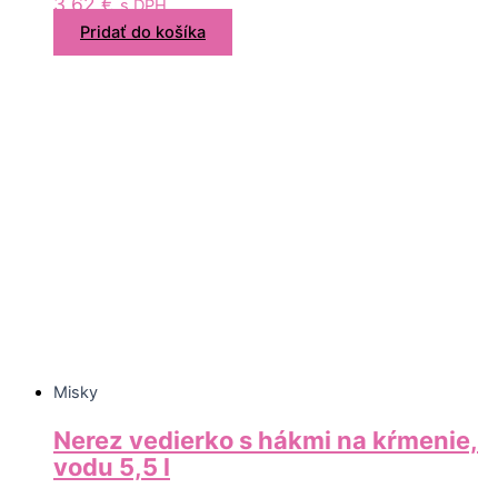
3,62
€
s DPH
Pridať do košíka
Misky
Nerez vedierko s hákmi na kŕmenie,
vodu 5,5 l