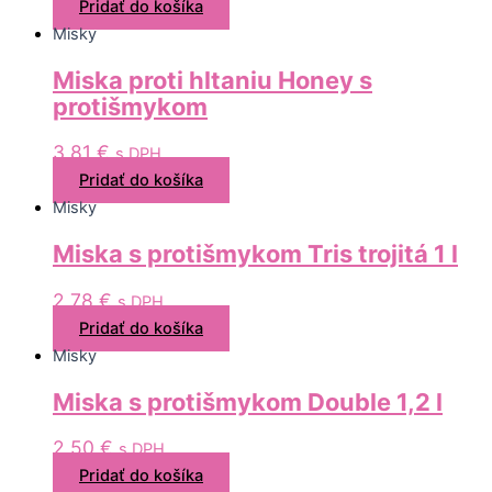
Pridať do košíka
Misky
Miska proti hltaniu Honey s
protišmykom
3,81
€
s DPH
Pridať do košíka
Misky
Miska s protišmykom Tris trojitá 1 l
2,78
€
s DPH
Pridať do košíka
Misky
Miska s protišmykom Double 1,2 l
2,50
€
s DPH
Pridať do košíka