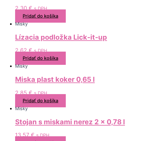
2,30
€
s DPH
Pridať do košíka
Misky
Lízacia podložka Lick-it-up
2,62
€
s DPH
Pridať do košíka
Misky
Miska plast koker 0,65 l
2,85
€
s DPH
Pridať do košíka
Misky
Stojan s miskami nerez 2 x 0,78 l
13,57
€
s DPH