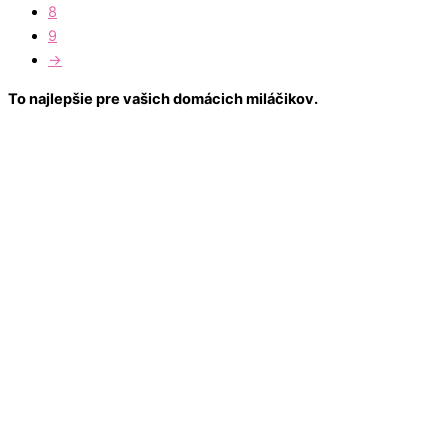
8
9
→
To najlepšie pre vašich domácich miláčikov.