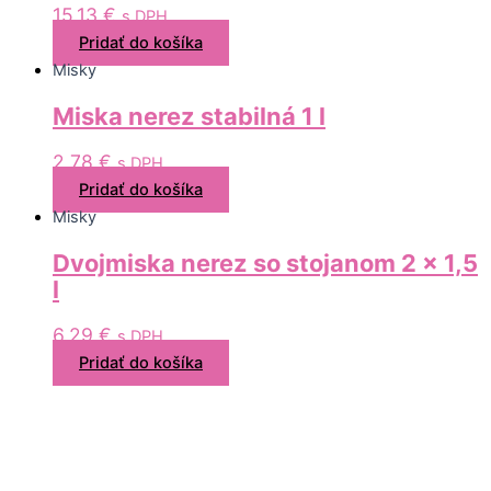
15,13
€
s DPH
Pridať do košíka
Misky
Miska nerez stabilná 1 l
2,78
€
s DPH
Pridať do košíka
Misky
Dvojmiska nerez so stojanom 2 x 1,5
l
6,29
€
s DPH
Pridať do košíka