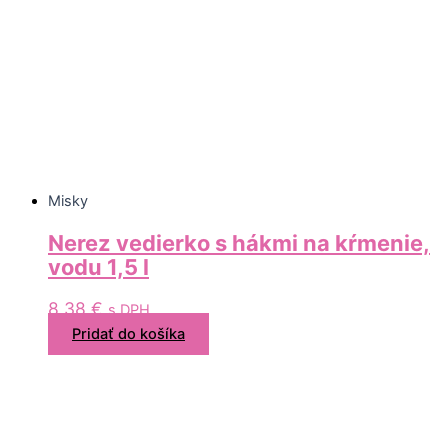
Misky
Nerez vedierko s hákmi na kŕmenie,
vodu 1,5 l
8,38
€
s DPH
Pridať do košíka