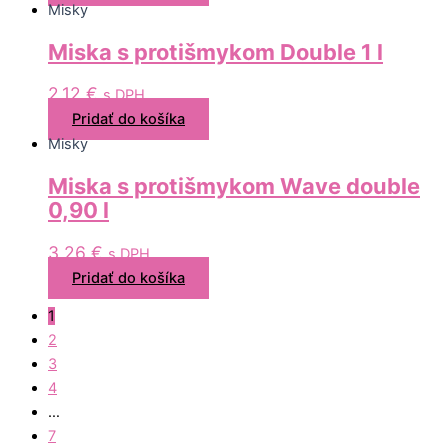
Misky
Miska s protišmykom Double 1 l
2,12
€
s DPH
Pridať do košíka
Misky
Miska s protišmykom Wave double
0,90 l
3,26
€
s DPH
Pridať do košíka
1
2
3
4
…
7