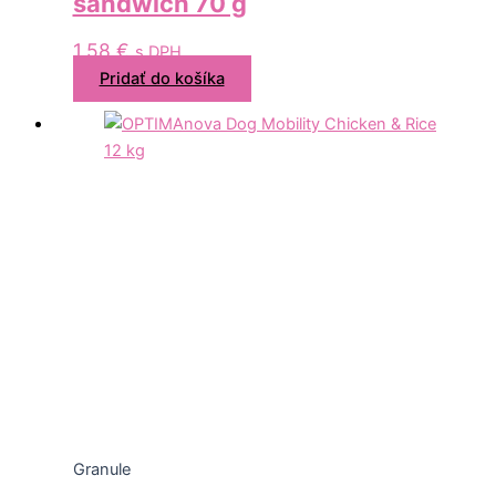
sandwich 70 g
1,58
€
s DPH
Pridať do košíka
Granule