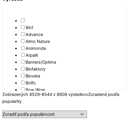
Činky a kroužky
Drevené
Frisbee
Gumové
8in1
Lopty
Advance
Plyšové a látkové
Almo Nature
Preťahovadlá
Animonda
Hygiéna
Arpalit
Odpudzovače
Banters/Optima
Podložky a obrúsky
Biofaktory
Sáčky a zberače
Bioveta
Starostlivosť o labky
Bolfo
Starostlivosť o srsť
Bow Wow
Zobrazených 8529–8544 z 8608 výsledkov
Zoradené podľa
Starostlivosť o uši
Brit
popularity
Starostlivosť o zuby
Brit Care
Záchody
Canvit
Krmivá
Carnilove
Cestoviny
Churu