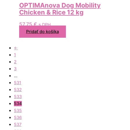
OPTIMAnova Dog Mobility
Chicken & Rice 12 kg
57,75
€
s DPH
Pridať do košíka
←
1
2
3
…
531
532
533
534
535
536
537