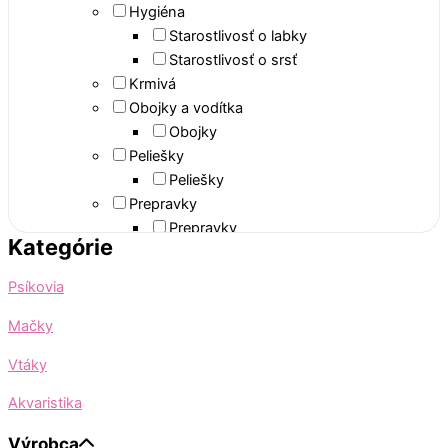
Hygiéna
Starostlivosť o labky
Starostlivosť o srsť
Krmivá
Obojky a vodítka
Obojky
Peliešky
Peliešky
Prepravky
Prepravky
Kategórie
Zdravie
Psy
Psíkovia
Antiparazitika
Obojky
Mačky
Pinzety na kliešte
Vtáky
Spot-on pipety a kvapky
Spreje a púdre
Akvaristika
Hračky
Výrobca
Aporty