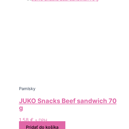
Pamlsky
JUKO Snacks Beef sandwich 70
g
1,58
€
s DPH
Pridať do košíka