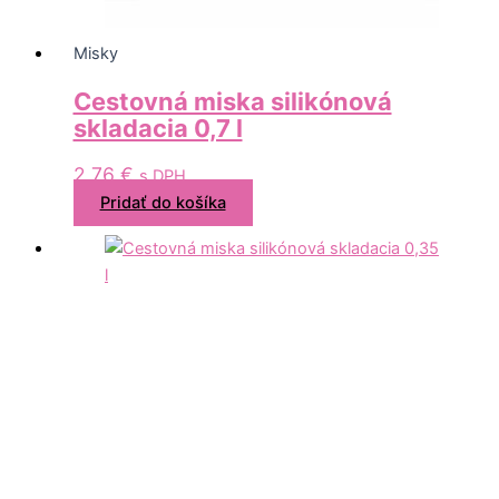
Misky
Cestovná miska silikónová
skladacia 0,7 l
2,76
€
s DPH
Pridať do košíka