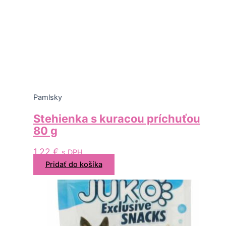
Pamlsky
Stehienka s kuracou príchuťou
80 g
1,22
€
s DPH
Pridať do košíka