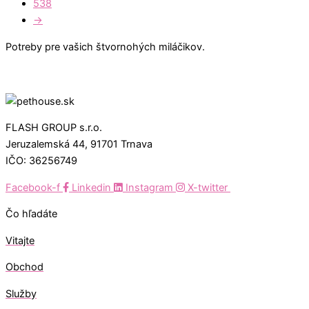
538
→
Potreby pre vašich štvornohých miláčikov.
FLASH GROUP s.r.o.
Jeruzalemská 44, 91701 Trnava
IČO: 36256749
Facebook-f
Linkedin
Instagram
X-twitter
Čo hľadáte
Vitajte
Obchod
Služby