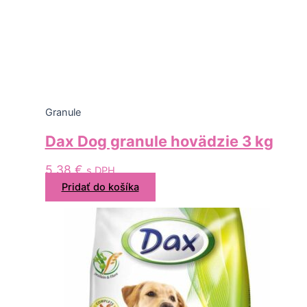
Granule
Dax Dog granule hovädzie 3 kg
5,38
€
s DPH
Pridať do košíka