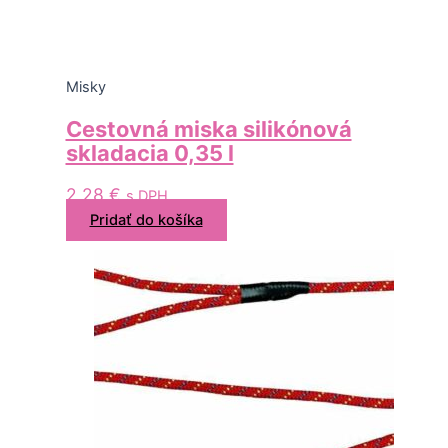
Misky
Cestovná miska silikónová
skladacia 0,35 l
2,28
€
s DPH
Pridať do košíka