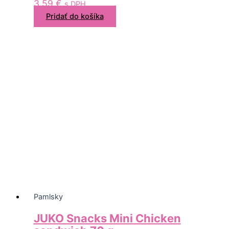
3,59
€
s DPH
Pridať do košíka
Pamlsky
JUKO Snacks Mini Chicken