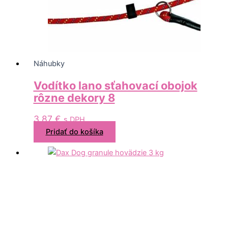
Náhubky
Vodítko lano sťahovací obojok
rôzne dekory 8
3,87
€
s DPH
Pridať do košíka