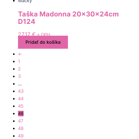
Mačky
Taška Madonna 20x30x24cm
D124
27,17
€
s DPH
Pridať do košíka
←
1
2
3
…
43
44
45
46
47
48
49