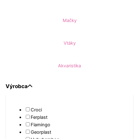
Mačky
Vtáky
Akvaristika
Výrobca
Croci
Ferplast
Flamingo
Georplast