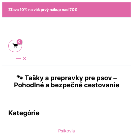
Preskočiť
Zľava 10% na váš prvý nákup nad 70€
na
obsah
🐾 Tašky a prepravky pre psov –
Pohodlné a bezpečné cestovanie
Kategórie
Psíkovia