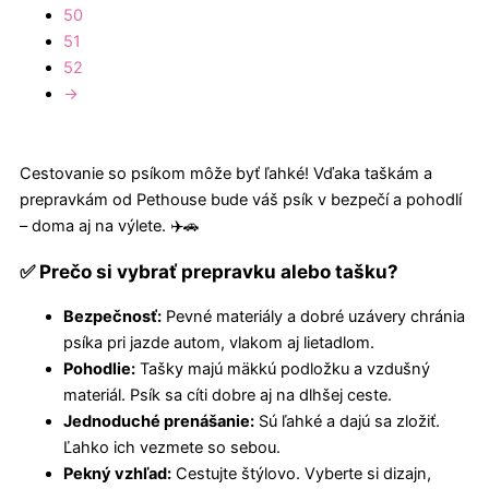
50
51
52
→
Cestovanie so psíkom môže byť ľahké! Vďaka taškám a
prepravkám od Pethouse bude váš psík v bezpečí a pohodlí
– doma aj na výlete. ✈️🚗
✅ Prečo si vybrať prepravku alebo tašku?
Bezpečnosť:
Pevné materiály a dobré uzávery chránia
psíka pri jazde autom, vlakom aj lietadlom.
Pohodlie:
Tašky majú mäkkú podložku a vzdušný
materiál. Psík sa cíti dobre aj na dlhšej ceste.
Jednoduché prenášanie:
Sú ľahké a dajú sa zložiť.
Ľahko ich vezmete so sebou.
Pekný vzhľad:
Cestujte štýlovo. Vyberte si dizajn,