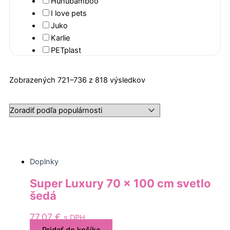
Huhubamboo
I love pets
Juko
Karlie
PETplast
Royal Canin
Zoradené
Stefanplast
Zobrazených 721–736 z 818 výsledkov
podľa
popularity
Doplnky
Super Luxury 70 x 100 cm svetlo
šedá
77,07
€
s DPH