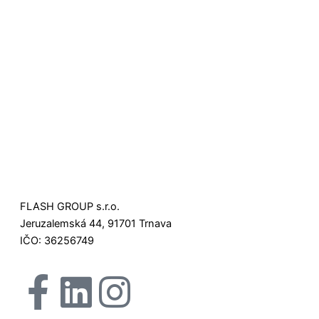
FLASH GROUP s.r.o.
Jeruzalemská 44, 91701 Trnava
IČO: 36256749
F
L
I
X