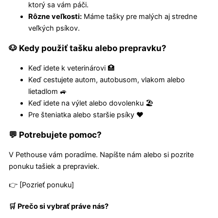
ktorý sa vám páči.
Rôzne veľkosti:
Máme tašky pre malých aj stredne
veľkých psíkov.
🐶 Kedy použiť tašku alebo prepravku?
Keď idete k veterinárovi 🏥
Keď cestujete autom, autobusom, vlakom alebo
lietadlom 🚙
Keď idete na výlet alebo dovolenku 🏖️
Pre šteniatka alebo staršie psíky ❤️
💬 Potrebujete pomoc?
V Pethouse vám poradíme. Napíšte nám alebo si pozrite
ponuku tašiek a prepraviek.
👉 [Pozrieť ponuku]
🛒 Prečo si vybrať práve nás?