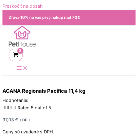
Preskočiť na obsah
Zľava 10% na váš prvý nákup nad 70€
ACANA Regionals Pacifica 11,4 kg
Hodnotenie:





Rated 5 out of 5
97,03
€
s DPH
Ceny sú uvedené s DPH.