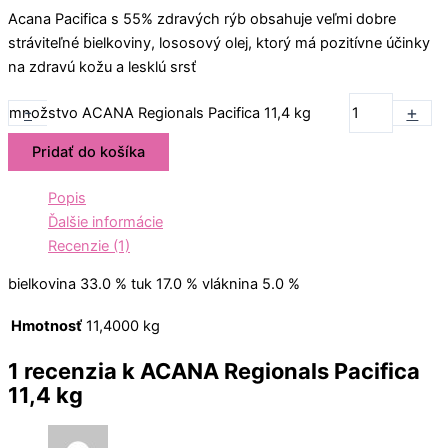
Acana Pacifica s 55% zdravých rýb obsahuje veľmi dobre
stráviteľné bielkoviny, lososový olej, ktorý má pozitívne účinky
na zdravú kožu a lesklú srsť
-
+
množstvo ACANA Regionals Pacifica 11,4 kg
Pridať do košíka
Popis
Ďalšie informácie
Recenzie (1)
bielkovina 33.0 % tuk 17.0 % vláknina 5.0 %
Hmotnosť
11,4000 kg
1 recenzia k
ACANA Regionals Pacifica
11,4 kg