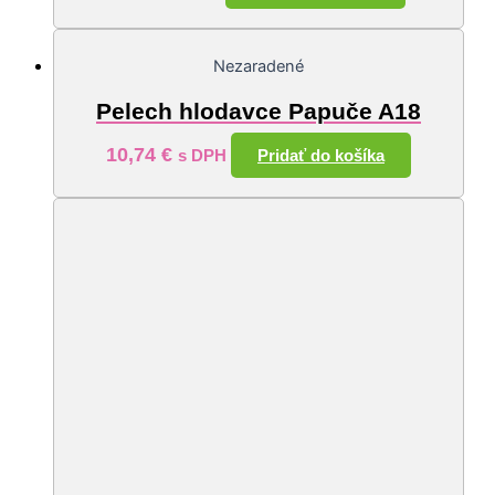
Nezaradené
Pelech hlodavce Papuče A18
10,74
€
Pridať do košíka
s DPH