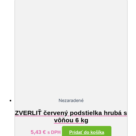
Nezaradené
ZVERLIŤ červený podstielka hrubá s
vôňou 6 kg
5,43
€
Pridať do košíka
s DPH