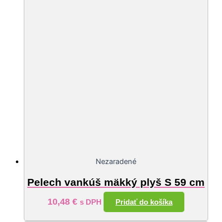
Nezaradené
Pelech vankúš mäkký plyš S 59 cm
10,48
€
Pridať do košíka
s DPH