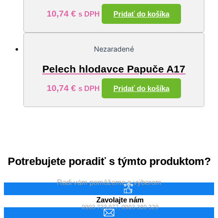
10,74
€
Pridať do košíka
s DPH
Nezaradené
Pelech hlodavce Papuče A17
10,74
€
Pridať do košíka
s DPH
Potrebujete poradiť s týmto produktom?
Radi vám pomôžeme s výberom
Zavolajte nám
0903 733 977, 0903 380 329