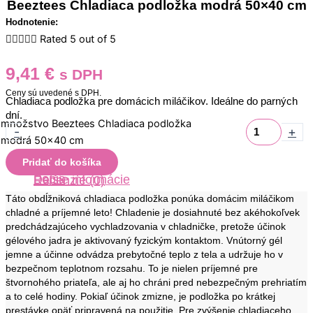
Beeztees Chladiaca podložka modrá 50×40 cm
Hodnotenie:





Rated 5 out of 5
9,41
€
s DPH
Ceny sú uvedené s DPH.
Chladiaca podložka pre domácich miláčikov. Ideálne do parných
dní.
množstvo Beeztees Chladiaca podložka
-
+
modrá 50x40 cm
Pridať do košíka
Popis
Ďalšie informácie
Recenzie (0)
Táto obdĺžniková chladiaca podložka ponúka domácim miláčikom
chladné a príjemné leto! Chladenie je dosiahnuté bez akéhokoľvek
predchádzajúceho vychladzovania v chladničke, pretože účinok
gélového jadra je aktivovaný fyzickým kontaktom. Vnútorný gél
jemne a účinne odvádza prebytočné teplo z tela a udržuje ho v
bezpečnom teplotnom rozsahu. To je nielen príjemné pre
štvornohého priateľa, ale aj ho chráni pred nebezpečným prehriatím
a to celé hodiny. Pokiaľ účinok zmizne, je podložka po krátkej
prestávke opäť pripravená na použitie. Pre zvýšenie chladiaceho