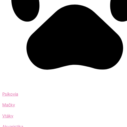
Psíkovia
Mačky
Vtáky
Akvaristika