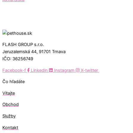
FLASH GROUP s.r.o.
Jeruzalemská 44, 91701 Trnava
IČO: 36256749
Facebook-f
Linkedin
Instagram
X-twitter
Čo hľadáte
Vitajte
Obchod
Služby
Kontakt