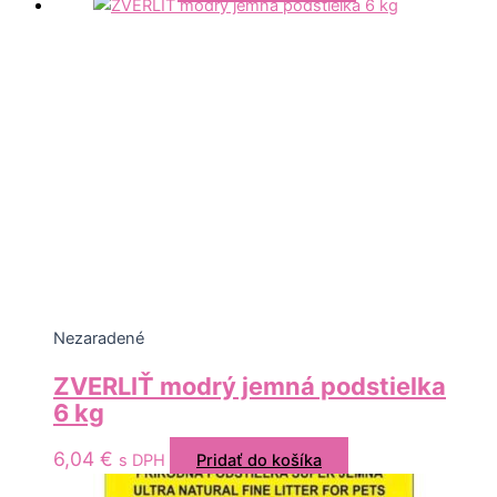
Nezaradené
ZVERLIŤ modrý jemná podstielka
6 kg
6,04
€
s DPH
Pridať do košíka