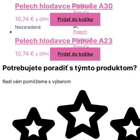
Pelech hlodavce Papuče A30
10,74
€
s DPH
Pridať do košíka
Nezaradené
Pelech hlodavce Papuče A23
10,74
€
s DPH
Pridať do košíka
Potrebujete poradiť s týmto produktom?
Radi vám pomôžeme s výberom