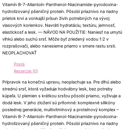
Vitamín B-7-Allantoín-Panthenol-Niacinamide-pyrodoxina-
hydrolizovaný pšeničný proteín. Pôsobí priaznivo na riadny
prietok krvi a vonkajší prísun živín potrebných na vývoj
vlasových korienkov. Navráti hydratáciu, textúru, jemnosť,
elastickosť a lesk. — NÁVOD NA POUŽITIE: Naniesť na umytú
vlhkú alebo suchú srsť. Môže byť zriedený vodou 1:2 v
rozprašovači, alebo nanesieme priamo v smere rastu srsti.
NEOPLACHOVAŤ
Popis
Recenzie (0)
Prípravok na konečnú upravu, neoplachuje sa. Pre dlhú alebo
strednú srsť, ktorá vyžaduje hodvábny lesk, bez potreby
kúpeľa. U plemien s krátkou srsťou pôsobí priamo, vyživuje a
dodá lesk. V jeho zložení sú prítomné: komplexné silikóny
poslednej generácie, multivitmínový a proteínový komplex –
Vitamín B-7-Allantoín-Panthenol-Niacinamide-pyrodoxina-
hydrolizovaný pšeničný proteín. Pôsobí priaznivo na riadny