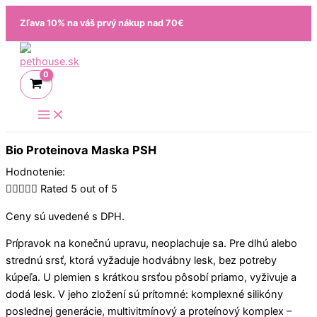
Preskočiť
Zľava 10% na váš prvý nákup nad 70€
na
obsah
Bio Proteinova Maska PSH
Hodnotenie:





Rated 5 out of 5
Ceny sú uvedené s DPH.
Prípravok na konečnú upravu, neoplachuje sa. Pre dlhú alebo
strednú srsť, ktorá vyžaduje hodvábny lesk, bez potreby
kúpeľa. U plemien s krátkou srsťou pôsobí priamo, vyživuje a
dodá lesk. V jeho zložení sú prítomné: komplexné silikóny
poslednej generácie, multivitmínový a proteínový komplex –