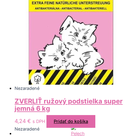
Nezaradené
ZVERLIŤ ružový podstielka super
jemná 6 kg
4,24
€
s DPH
Pridať do košíka
Nezaradené