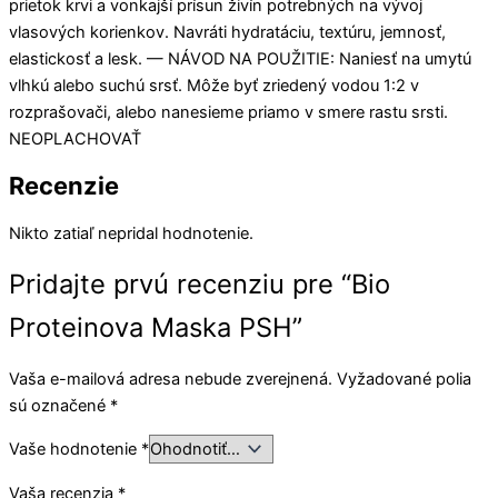
prietok krvi a vonkajší prísun živín potrebných na vývoj
vlasových korienkov. Navráti hydratáciu, textúru, jemnosť,
elastickosť a lesk. — NÁVOD NA POUŽITIE: Naniesť na umytú
vlhkú alebo suchú srsť. Môže byť zriedený vodou 1:2 v
rozprašovači, alebo nanesieme priamo v smere rastu srsti.
NEOPLACHOVAŤ
Recenzie
Nikto zatiaľ nepridal hodnotenie.
Pridajte prvú recenziu pre “Bio
Proteinova Maska PSH”
Vaša e-mailová adresa nebude zverejnená.
Vyžadované polia
sú označené
*
Vaše hodnotenie
*
Vaša recenzia
*