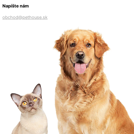
Napíšte nám
obchod@pethouse.sk