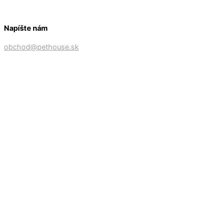
Napíšte nám
obchod@pethouse.sk