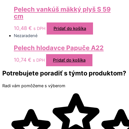
Pelech vankúš mäkký plyš S 59
cm
10,48
€
s DPH
Pridať do košíka
Nezaradené
Pelech hlodavce Papuče A22
10,74
€
s DPH
Pridať do košíka
Potrebujete poradiť s týmto produktom?
Radi vám pomôžeme s výberom