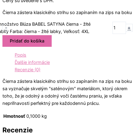
Ceny sú uvedené s DPH.
Čierna zástera klasického strihu so zapínaním na zips na boku
nožstvo Blúza BABEL SATYNA čierna - žlté
-
+
abky Farba: čierna - žlté labky, Veľkosť: 4XL
Pridať do košíka
Popis
Ďalšie informácie
Recenzie (0)
Čierna zástera klasického strihu so zapínaním na zips na boku
sa vyznačuje skvelým "saténovým" materiálom, ktorý okrem
toho, že je odolný a odolný voči častému praniu, je vďaka
nepriľnavosti perfektný pre každodennú prácu.
Hmotnosť
0,1000 kg
Recenzie