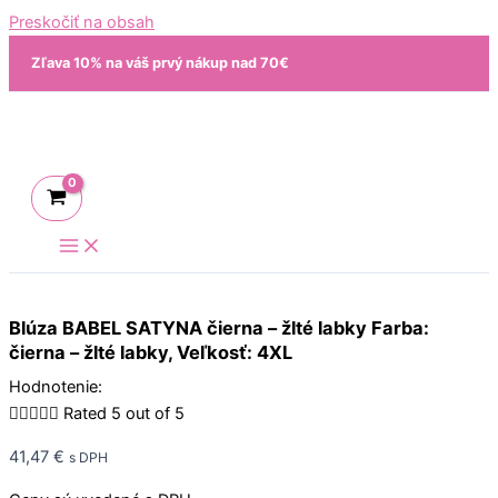
Preskočiť na obsah
Zľava 10% na váš prvý nákup nad 70€
Blúza BABEL SATYNA čierna – žlté labky Farba:
čierna – žlté labky, Veľkosť: 4XL
Hodnotenie:





Rated 5 out of 5
41,47
€
s DPH