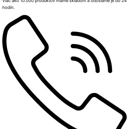
Viac ako 10.000 produktov máme skladom a odoslanie je do 24
hodín.