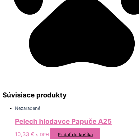
Súvisiace produkty
Nezaradené
Pelech hlodavce Papuče A25
10,33
€
s DPH
Pridať do košíka