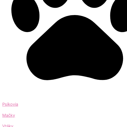
Psíkovia
Mačky
Vtáky