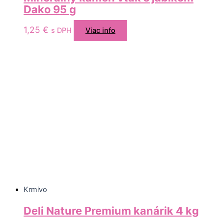
Dako 95 g
1,25
€
s DPH
Viac info
Krmivo
Deli Nature Premium kanárik 4 kg