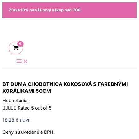
Preskočiť
Zľava 10% na váš prvý nákup nad 70€
na
obsah
BT DUMA CHOBOTNICA KOKOSOVÁ S FAREBNÝMI
KORÁLIKAMI 50CM
Hodnotenie:





Rated 5 out of 5
18,28
€
s DPH
Ceny sú uvedené s DPH.