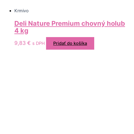
Krmivo
Deli Nature Premium chovný holub
4 kg
9,83
€
s DPH
Pridať do košíka