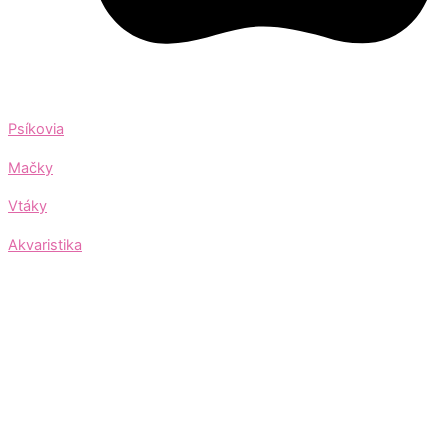
Psíkovia
Mačky
Vtáky
Akvaristika