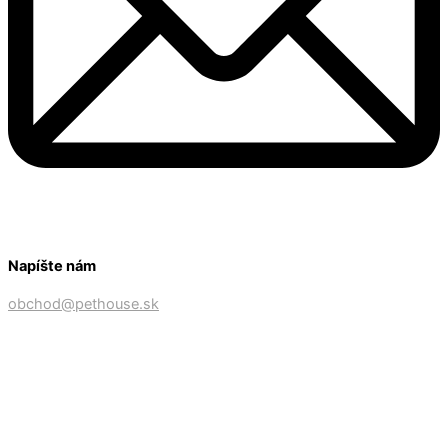
Napíšte nám
obchod@pethouse.sk