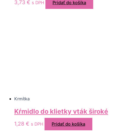
3,73
€
s DPH
Pridať do košíka
Krmítka
Kŕmidlo do klietky vták široké
1,28
€
s DPH
Pridať do košíka