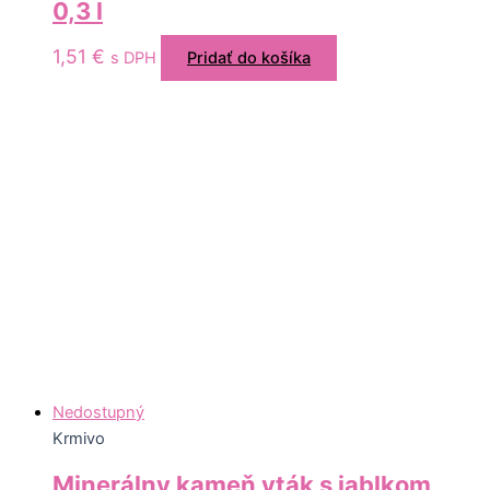
0,3 l
1,51
€
s DPH
Pridať do košíka
Nedostupný
Krmivo
Minerálny kameň vták s jablkom