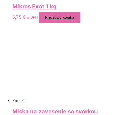
Mikros Exot 1 kg
6,75
€
s DPH
Pridať do košíka
Krmítka
Miska na zavesenie so svorkou