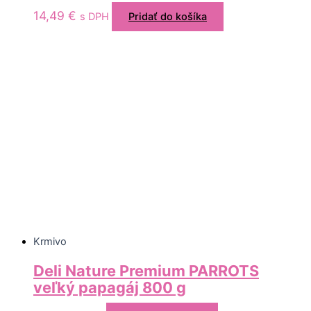
14,49
€
s DPH
Pridať do košíka
Krmivo
Deli Nature Premium PARROTS
veľký papagáj 800 g