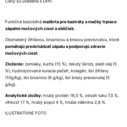
Ceny sú uvedené s DPH.
Funkčná bezobilná
maškrta pre kastráty a mačky trpiace
zápalmi močových ciest a obličiek.
Obohatený žihľavou, brusnicou a brezou previsnutou, ktoré
pomáhajú predchádzať zápalu a podporujú zdravie
močových ciest
.
Zloženie:
zemiaky, kurča (15 %), tekutý škrob, sledí olej (5
%), hydrolyzovaná kuracia pečeň, kolagén, list žihľavy
(10g/kg), list brusnice (8 g/kg), list brezy previsnutej (5
g/kg).
Analytické zložky:
hrubý proteín 16,0 %, obsah tuku 7,0 %,
vlhkosť 17 %, hrubý popol 4 %, hrubá vláknina 2,8 %.
ILUSTRATÍVNE FOTO