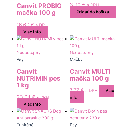
3,90
€
Canvit PROBIO
s DPH
mačka 100 g
Pridať do košíka
16,60
€
s DPH
Viac info
Nedostupný
Nedostupný
Psy
Mačky
Canvit
Canvit MULTI
NUTRIMIN pes
mačka 100 g
1 kg
7,77
€
s DPH
Viac
23,04
€
s DPH
info
Viac info
Funkčné
Psy