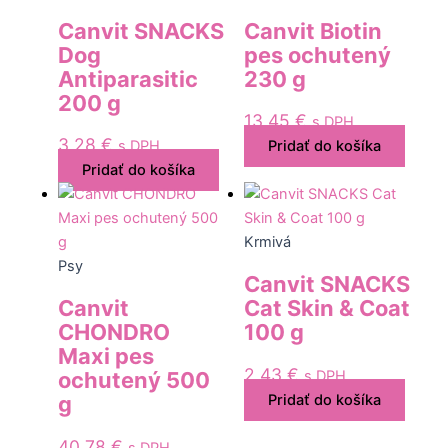
Canvit SNACKS
Canvit Biotin
Dog
pes ochutený
Antiparasitic
230 g
200 g
13,45
€
s DPH
3,28
€
s DPH
Pridať do košíka
Pridať do košíka
Krmivá
Psy
Canvit SNACKS
Canvit
Cat Skin & Coat
CHONDRO
100 g
Maxi pes
2,43
€
s DPH
ochutený 500
Pridať do košíka
g
40,78
€
s DPH