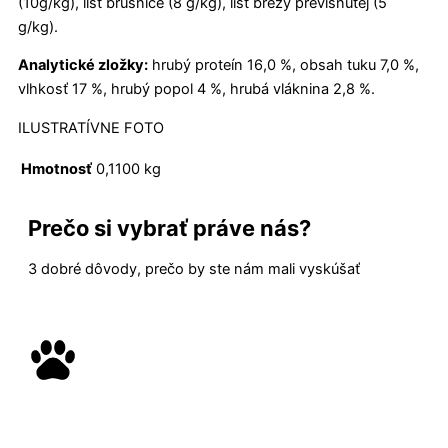
(10g/kg), list brusnice (8 g/kg), list brezy previsnutej (5
g/kg).
Analytické zložky:
hrubý proteín 16,0 %, obsah tuku 7,0 %,
vlhkosť 17 %, hrubý popol 4 %, hrubá vláknina 2,8 %.
ILUSTRATÍVNE FOTO
Hmotnosť
0,1100 kg
Prečo si vybrať práve nás?
3 dobré dôvody, prečo by ste nám mali vyskúšať