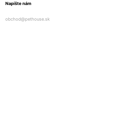
Napíšte nám
obchod@pethouse.sk