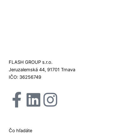
FLASH GROUP s.r.o.
Jeruzalemská 44, 91701 Trnava
IČO: 36256749
F
L
I
X
a
i
n
-
c
n
s
t
Čo hľadáte