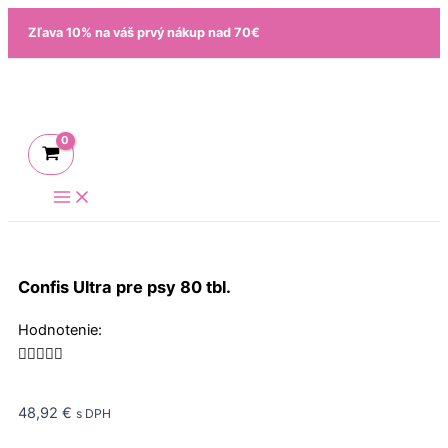
Preskočiť
Zľava 10% na váš prvý nákup nad 70€
na
obsah
Confis Ultra pre psy 80 tbl.
Rated
Hodnotenie:
5





out
of
48,92
€
s DPH
5