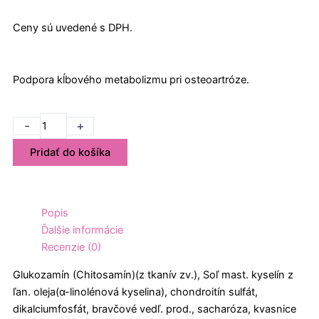
Ceny sú uvedené s DPH.
Podpora kĺbového metabolizmu pri osteoartróze.
množstvo
-
+
Confis
Pridať do košíka
Ultra
pre
psy
80
Popis
tbl.
Ďalšie informácie
Recenzie (0)
Glukozamín (Chitosamín)(z tkanív zv.), Soľ mast. kyselín z
ľan. oleja(α-linolénová kyselina), chondroitín sulfát,
dikalciumfosfát, bravčové vedľ. prod., sacharóza, kvasnice