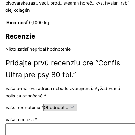
pivovarské,rast. vedľ. prod., stearan horeč., kys. hyalur., rybí
olej,kolagén
Hmotnosť
0,1000 kg
Recenzie
Nikto zatiaľ nepridal hodnotenie.
Pridajte prvú recenziu pre “Confis
Ultra pre psy 80 tbl.”
Vaša e-mailová adresa nebude zverejnená.
Vyžadované
polia sú označené
*
Vaše hodnotenie
*
Vaša recenzia
*