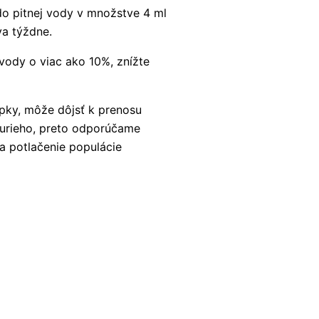
do pitnej vody v množstve 4 ml
va týždne.
 vody o viac ako 10%, znížte
pky, môže dôjsť k prenosu
kurieho, preto odporúčame
 potlačenie populácie