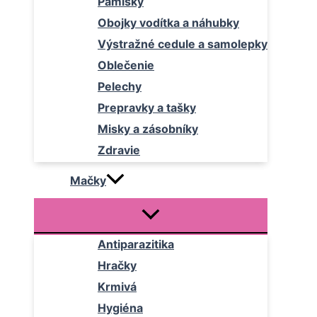
Pamlsky
Obojky vodítka a náhubky
Výstražné cedule a samolepky
Oblečenie
Pelechy
Prepravky a tašky
Misky a zásobníky
Zdravie
Mačky
Antiparazitika
Hračky
Krmivá
Hygiéna