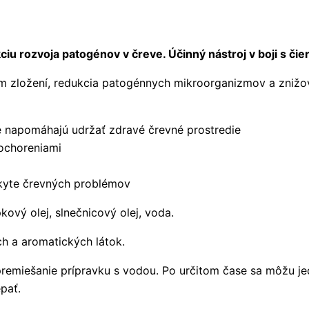
čreve
500
ml
ciu rozvoja patogénov v čreve. Účinný nástroj v boji s či
om zložení, redukcia patogénnych mikroorganizmov a zniž
je napomáhajú udržať zdravé črevné prostredie
ochoreniami
ýskyte črevných problémov
kový olej, slnečnicový olej, voda.
h a aromatických látok.
remiešanie prípravku s vodou. Po určitom čase sa môžu je
pať.