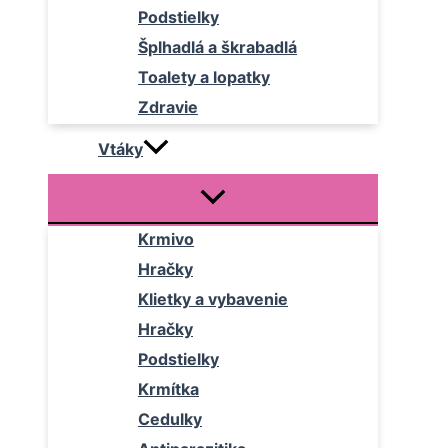
Podstielky
Šplhadlá a škrabadlá
Toalety a lopatky
Zdravie
Vtáky
Krmivo
Hračky
Klietky a vybavenie
Hračky
Podstielky
Krmítka
Cedulky