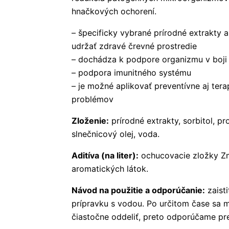
hnačkových ochorení.
– špecificky vybrané prírodné extrakty 
udržať zdravé črevné prostredie
– dochádza k podpore organizmu v boji
– podpora imunitného systému
– je možné aplikovať preventívne aj ter
problémov
Zloženie:
prírodné extrakty, sorbitol, pr
slnečnicový olej, voda.
Aditíva (na liter):
ochucovacie zložky Zm
aromatických látok.
Návod na použitie a odporúčanie:
zaist
prípravku s vodou. Po určitom čase sa m
čiastočne oddeliť, preto odporúčame pr