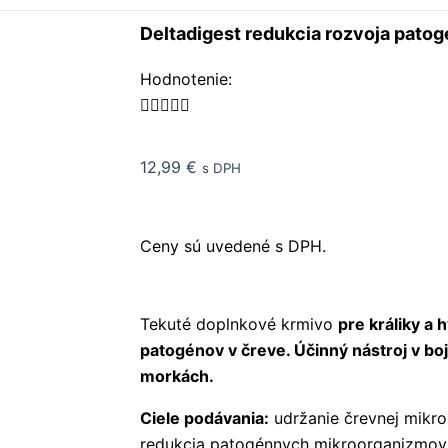
Deltadigest redukcia rozvoja pato
Rated
Hodnotenie:
5





out
of
12,99
€
s DPH
5
Ceny sú uvedené s DPH.
Tekuté doplnkové krmivo
pre králiky a 
patogénov v čreve. Účinný nástroj v boj
morkách.
Ciele podávania:
udržanie črevnej mikro
redukcia patogénnych mikroorganizmov 