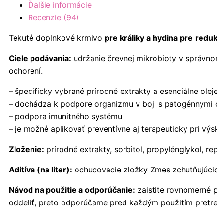
Ďalšie informácie
Recenzie (94)
Tekuté doplnkové krmivo
pre králiky a hydina pre
reduk
Ciele podávania:
udržanie črevnej mikrobioty v správn
ochorení.
– špecificky vybrané prírodné extrakty a esenciálne ole
– dochádza k podpore organizmu v boji s patogénnymi 
– podpora imunitného systému
– je možné aplikovať preventívne aj terapeuticky pri v
Zloženie:
prírodné extrakty, sorbitol, propylénglykol, rep
Aditíva (na liter):
ochucovacie zložky Zmes zchutňujúcic
Návod na použitie a odporúčanie:
zaistite rovnomerné p
oddeliť, preto odporúčame pred každým použitím pretre