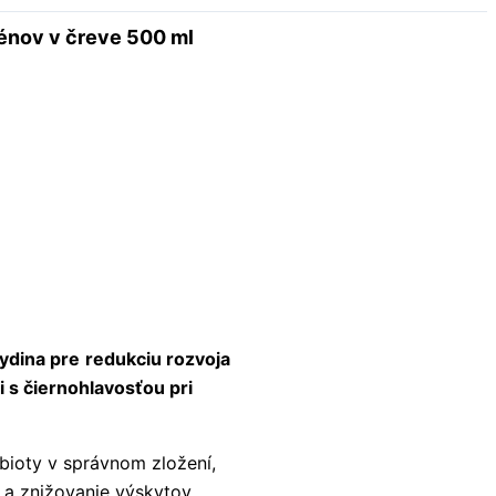
génov v čreve 500 ml
hydina pre
redukciu rozvoja
i s čiernohlavosťou pri
bioty v správnom zložení,
a znižovanie výskytov