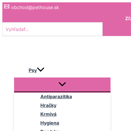
Preskočiť
obchod@pethouse.sk
na
Zľ
obsah
Search
for:
Psy
Antiparazitika
Hračky
Krmivá
Hygiena