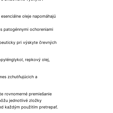
a esenciálne oleje napomáhajú
 s patogénnymi ochoreniami
apeuticky pri výskyte črevných
opylénglykol, repkový olej,
es zchutňujúcich a
ite rovnomerné premiešanie
ôžu jednotlivé zložky
ed každým použitím pretrepať.