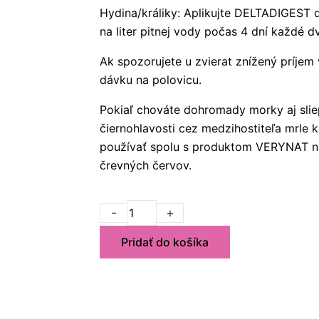
Hydina/králiky: Aplikujte DELTADIGEST 
na liter pitnej vody počas 4 dní každé d
Ak spozorujete u zvierat znížený príjem
dávku na polovicu.
Pokiaľ chováte dohromady morky aj slie
čiernohlavosti cez medzihostiteľa mrle 
používať spolu s produktom VERYNAT na
črevných červov.
množstvo
-
+
Deltadigest
Pridať do košíka
redukcia
rozvoja
patogénov
v