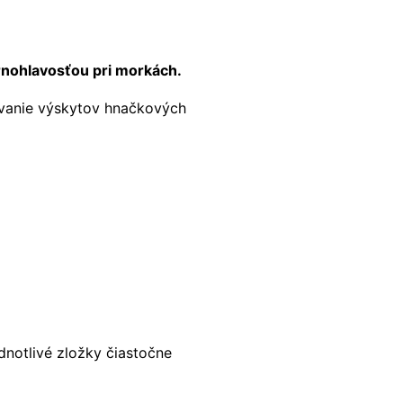
ernohlavosťou pri morkách.
ovanie výskytov hnačkových
dnotlivé zložky čiastočne