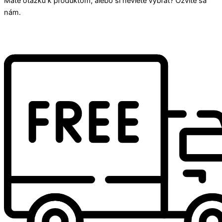
Máte otázku k produktom, alebo si neviete vybrať? Ozvite sa
nám.