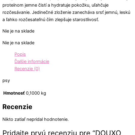
proteínom jemne čistí a hydratuje pokožku, uľahčuje
rozčesávanie. Jedinečné zloženie zanecháva srsť jemnú, leskú
a ľahko rozčesateľnú čím zlepšuje starostlivosť.
Nie je na sklade
Nie je na sklade
Popis
Ďalšie informácie
Recenzie (0)
psy
Hmotnosť
0,1000 kg
Recenzie
Nikto zatiaľ nepridal hodnotenie.
Pridajte prvú recenziu pre “DOUXO