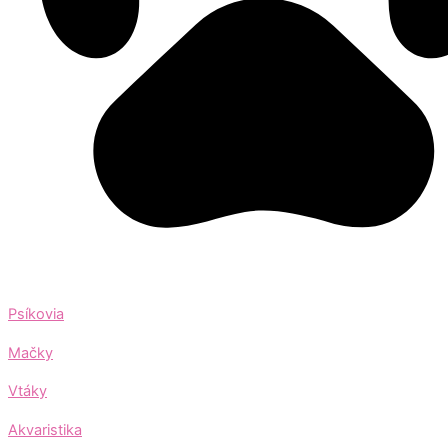
Psíkovia
Mačky
Vtáky
Akvaristika