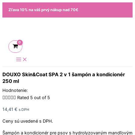
Preskočiť
Zľava 10% na váš prvý nákup nad 70€
na
obsah
DOUXO Skin&Coat SPA 2 v 1 šampón a kondicionér
250 ml
Hodnotenie:





Rated 5 out of 5
14,41
€
s DPH
Ceny sú uvedené s DPH.
Šampón a kondicionér pre psov s hydrolyzovaným mandľovým