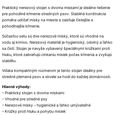
Praktický nerezový stojan s dvoma miskami je ideálne riešenie
pre pohodlné kŕmenie stredných psov. Stabilná konštrukcia
pomáha udržať misky na mieste a zaisťuje čistejšie a
pohodlnejšie kŕmenie.
Súčasťou setu sú dve nerezové misky, ktoré sú vhodné na
vodu aj krmivo. Nerezový materiál je hygienický, odolný a ľahko
sa čistí. Stojan je navyše vybavený špeciálnymi krúžkami proti
hluku, ktoré zabraňujú cinkaniu misiek počas kŕmenia a zvyšujú
stabilitu.
Vďaka kompaktným rozmerom je tento stojan ideálny pre
stredné plemená psov a skvele sa hodí do každej domácnosti.
Hlavné výhody:
– Praktický stojan s dvoma miskami
– Vhodné pre stredné psy
– Nerezové misky – hygienické a ľahko umývateľné
– Krúžky proti hluku a pohybu misiek