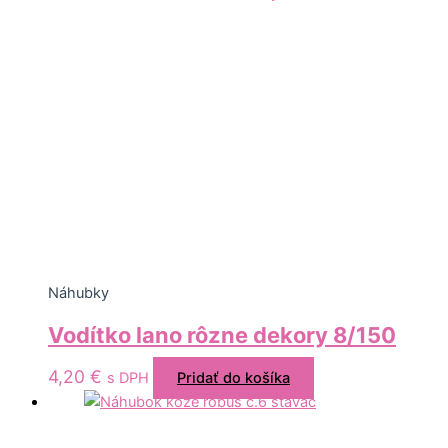
Náhubky
Vodítko lano rôzne dekory 8/150
4,20
€
s DPH
Pridať do košíka