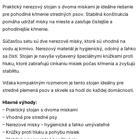
Praktický nerezový stojan s dvoma miskami je ideálne riešenie
pre pohodlné kŕmenie stredných psov. Stabilná konštrukcia
pomáha udržať misky na mieste a zaisťuje čistejšie a
pohodlnejšie kŕmenie.
Súčasťou setu sú dve nerezové misky, ktoré sú vhodné na
vodu aj krmivo. Nerezový materiál je hygienický, odolný a ľahko
sa čistí. Stojan je navyše vybavený špeciálnymi krúžkami proti
hluku, ktoré zabraňujú cinkaniu misiek počas kŕmenia a zvyšujú
stabilitu.
Vďaka kompaktným rozmerom je tento stojan ideálny pre
stredné plemená psov a skvele sa hodí do každej domácnosti.
Hlavné výhody:
– Praktický stojan s dvoma miskami
– Vhodné pre stredné psy
– Nerezové misky – hygienické a ľahko umývateľné
– Krúžky proti hluku a pohybu misiek