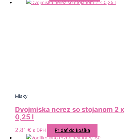
Misky
Dvojmiska nerez so stojanom 2 x
0,25 l
2,81
€
s DPH
Pridať do košíka