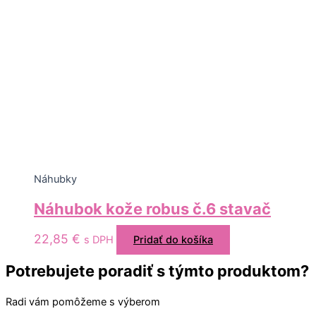
Náhubky
Náhubok kože robus č.6 stavač
22,85
€
s DPH
Pridať do košíka
Potrebujete poradiť s týmto produktom?
Radi vám pomôžeme s výberom