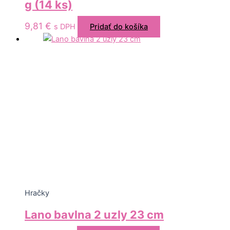
g (14 ks)
9,81
€
s DPH
Pridať do košíka
Hračky
Lano bavlna 2 uzly 23 cm