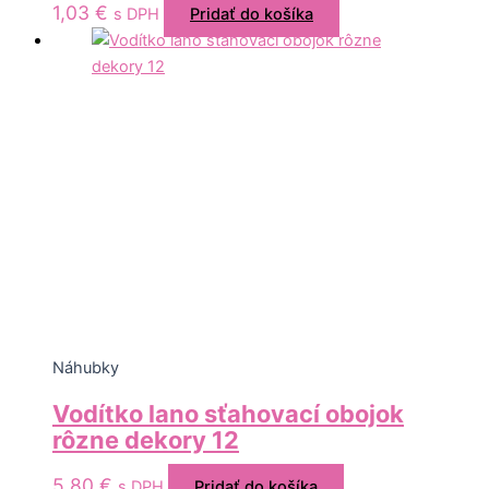
1,03
€
s DPH
Pridať do košíka
Náhubky
Vodítko lano sťahovací obojok
rôzne dekory 12
5,80
€
s DPH
Pridať do košíka