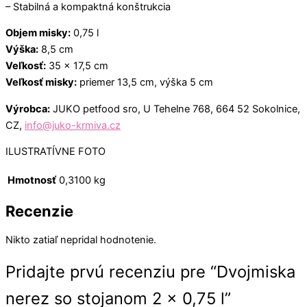
– Stabilná a kompaktná konštrukcia
Objem misky:
0,75 l
Výška:
8,5 cm
Veľkosť:
35 x 17,5 cm
Veľkosť misky:
priemer 13,5 cm, výška 5 cm
Výrobca:
JUKO petfood sro, U Tehelne 768, 664 52 Sokolnice,
CZ,
info@juko-krmiva.cz
ILUSTRATÍVNE FOTO
Hmotnosť
0,3100 kg
Recenzie
Nikto zatiaľ nepridal hodnotenie.
Pridajte prvú recenziu pre “Dvojmiska
nerez so stojanom 2 x 0,75 l”