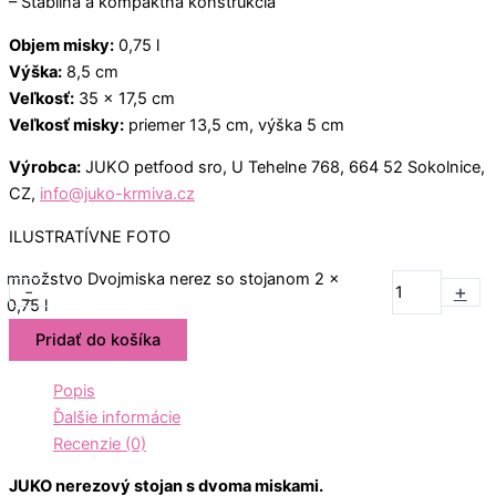
– Stabilná a kompaktná konštrukcia
Objem misky:
0,75 l
Výška:
8,5 cm
Veľkosť:
35 x 17,5 cm
Veľkosť misky:
priemer 13,5 cm, výška 5 cm
Výrobca:
JUKO petfood sro, U Tehelne 768, 664 52 Sokolnice,
CZ,
info@juko-krmiva.cz
ILUSTRATÍVNE FOTO
množstvo Dvojmiska nerez so stojanom 2 x
-
+
0,75 l
Pridať do košíka
Popis
Ďalšie informácie
Recenzie (0)
JUKO nerezový stojan s dvoma miskami.