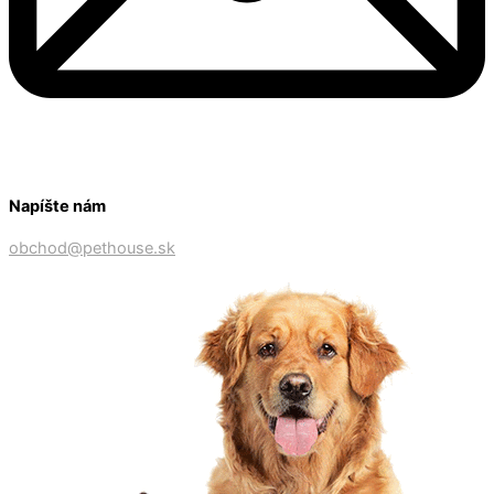
Napíšte nám
obchod@pethouse.sk