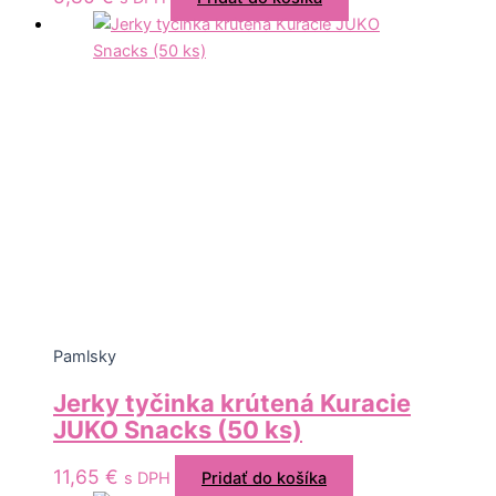
Pamlsky
Jerky tyčinka krútená Kuracie
JUKO Snacks (50 ks)
11,65
€
s DPH
Pridať do košíka