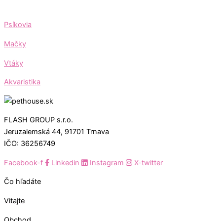
Psíkovia
Mačky
Vtáky
Akvaristika
FLASH GROUP s.r.o.
Jeruzalemská 44, 91701 Trnava
IČO: 36256749
Facebook-f
Linkedin
Instagram
X-twitter
Čo hľadáte
Vitajte
Obchod