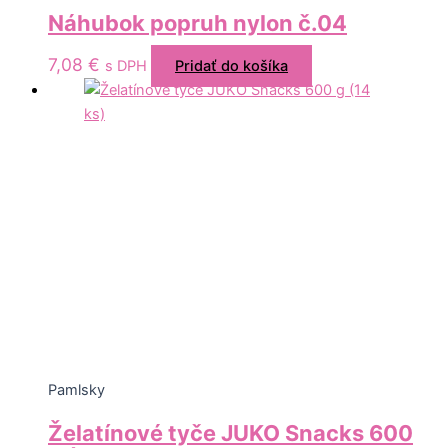
Náhubok popruh nylon č.04
7,08
€
s DPH
Pridať do košíka
Pamlsky
Želatínové tyče JUKO Snacks 600