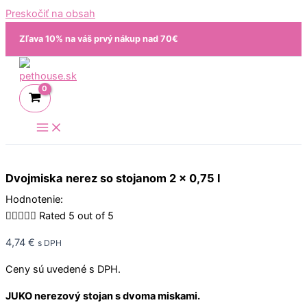
Preskočiť na obsah
Zľava 10% na váš prvý nákup nad 70€
Dvojmiska nerez so stojanom 2 x 0,75 l
Hodnotenie:





Rated 5 out of 5
4,74
€
s DPH
Ceny sú uvedené s DPH.
JUKO nerezový stojan s dvoma miskami.