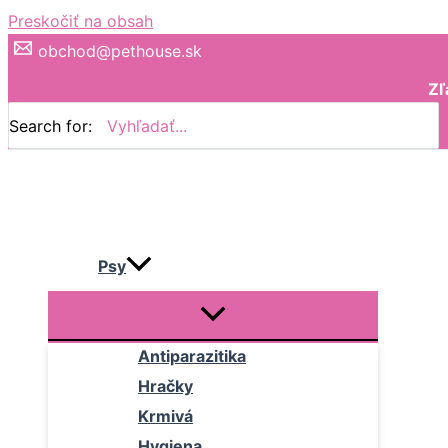
Preskočiť na obsah
obchod@pethouse.sk
Zľ
Search for:
Psy
Antiparazitika
Hračky
Krmivá
Hygiena