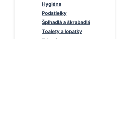
Hygiéna
Podstielky
Šplhadlá a škrabadlá
Toalety a lopatky
Zdravie
Vtáky
Krmivo
Hračky
Klietky a vybavenie
Hračky
Podstielky
Krmítka
Cedulky