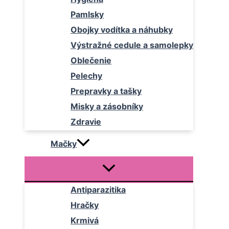
Pamlsky
Obojky vodítka a náhubky
Výstražné cedule a samolepky
Oblečenie
Pelechy
Prepravky a tašky
Misky a zásobníky
Zdravie
Mačky
Antiparazitika
Hračky
Krmivá