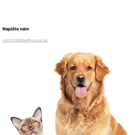
Napíšte nám
obchod@pethouse.sk