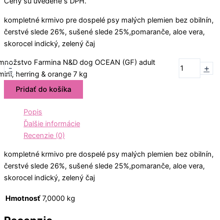
Ceny sú uvedené s DPH.
kompletné krmivo pre dospelé psy malých plemien bez obilnín,
čerstvé slede 26%, sušené slede 25%,pomaranče, aloe vera,
skorocel indický, zelený čaj
množstvo Farmina N&D dog OCEAN (GF) adult
-
+
mini, herring & orange 7 kg
Pridať do košíka
Popis
Ďalšie informácie
Recenzie (0)
kompletné krmivo pre dospelé psy malých plemien bez obilnín,
čerstvé slede 26%, sušené slede 25%,pomaranče, aloe vera,
skorocel indický, zelený čaj
Hmotnosť
7,0000 kg