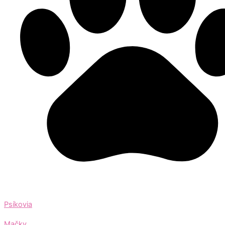
Psíkovia
Mačky