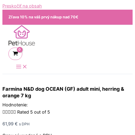
Preskočiť na obsah
Zľava 10% na váš prvý nákup nad 70€
Farmina N&D dog OCEAN (GF) adult mini, herring &
orange 7 kg
Hodnotenie:





Rated 5 out of 5
61,99
€
s DPH