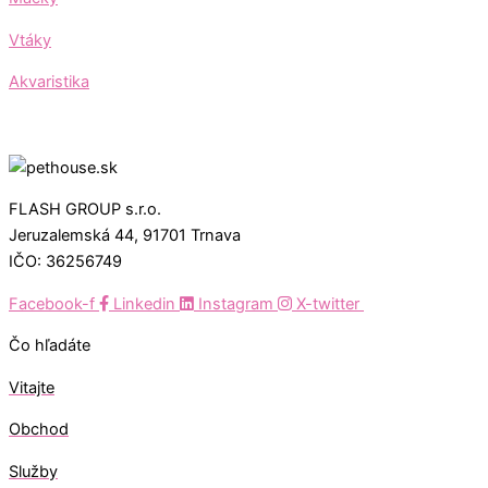
Vtáky
Akvaristika
FLASH GROUP s.r.o.
Jeruzalemská 44, 91701 Trnava
IČO: 36256749
Facebook-f
Linkedin
Instagram
X-twitter
Čo hľadáte
Vitajte
Obchod
Služby