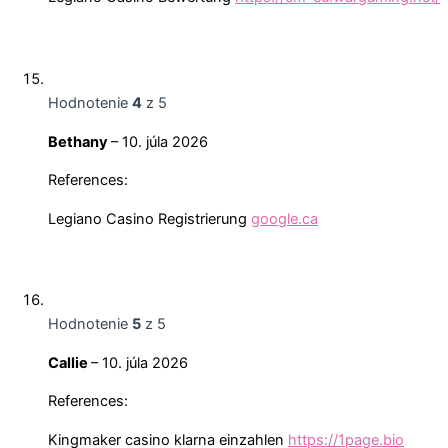
Hodnotenie
4
z 5
Bethany
–
10. júla 2026
References:
Legiano Casino Registrierung
google.ca
Hodnotenie
5
z 5
Callie
–
10. júla 2026
References:
Kingmaker casino klarna einzahlen
https://1page.bio