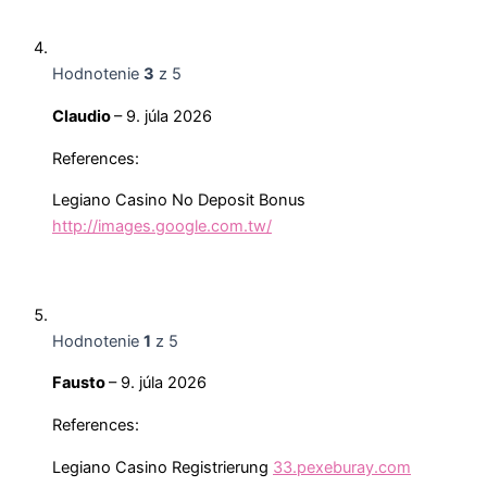
Hodnotenie
3
z 5
Claudio
–
9. júla 2026
References:
Legiano Casino No Deposit Bonus
http://images.google.com.tw/
Hodnotenie
1
z 5
Fausto
–
9. júla 2026
References:
Legiano Casino Registrierung
33.pexeburay.com