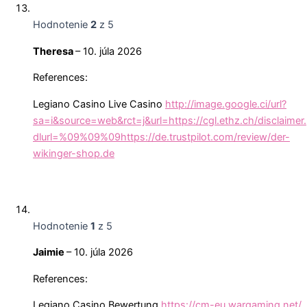
Hodnotenie
2
z 5
Theresa
–
10. júla 2026
References:
Legiano Casino Live Casino
http://image.google.ci/url?
sa=i&source=web&rct=j&url=https://cgl.ethz.ch/disclaimer
dlurl=%09%09%09https://de.trustpilot.com/review/der-
wikinger-shop.de
Hodnotenie
1
z 5
Jaimie
–
10. júla 2026
References:
Legiano Casino Bewertung
https://cm-eu.wargaming.net/