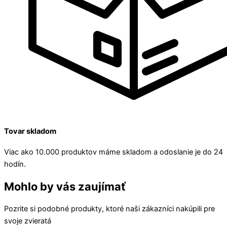
Tovar skladom
Viac ako 10.000 produktov máme skladom a odoslanie je do 24
hodín.
Mohlo by vás zaujímať
Pozrite si podobné produkty, ktoré naši zákazníci nakúpili pre
svoje zvieratá