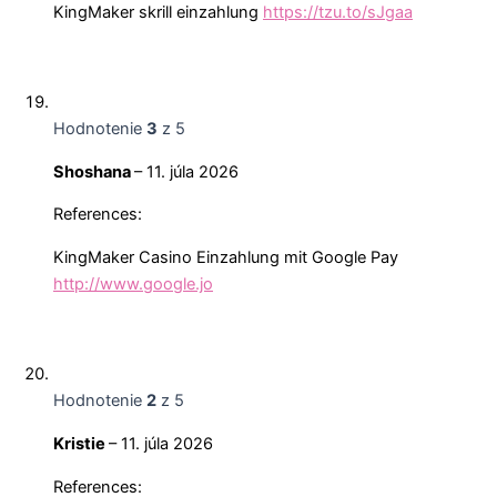
KingMaker skrill einzahlung
https://tzu.to/sJgaa
Hodnotenie
3
z 5
Shoshana
–
11. júla 2026
References:
KingMaker Casino Einzahlung mit Google Pay
http://www.google.jo
Hodnotenie
2
z 5
Kristie
–
11. júla 2026
References: