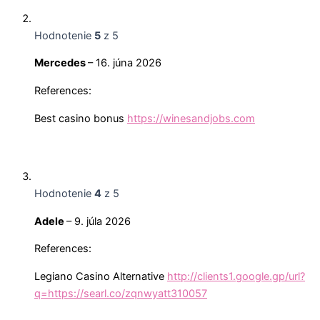
Hodnotenie
5
z 5
Mercedes
–
16. júna 2026
References:
Best casino bonus
https://winesandjobs.com
Hodnotenie
4
z 5
Adele
–
9. júla 2026
References:
Legiano Casino Alternative
http://clients1.google.gp/url?
q=https://searl.co/zqnwyatt310057