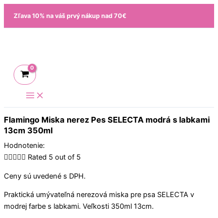
Preskočiť
Zľava 10% na váš prvý nákup nad 70€
na
obsah
Flamingo Miska nerez Pes SELECTA modrá s labkami
13cm 350ml
Hodnotenie:





Rated 5 out of 5
Ceny sú uvedené s DPH.
Praktická umývateľná nerezová miska pre psa SELECTA v
modrej farbe s labkami. Veľkosti 350ml 13cm.