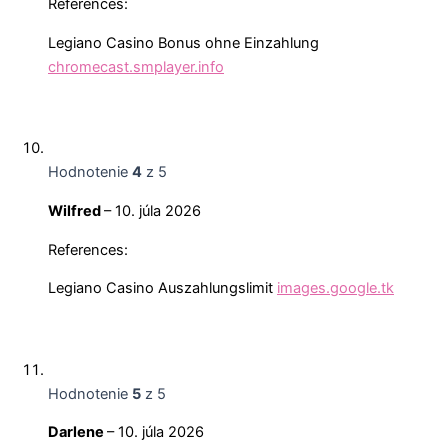
References:
Legiano Casino Bonus ohne Einzahlung
chromecast.smplayer.info
Hodnotenie
4
z 5
Wilfred
–
10. júla 2026
References:
Legiano Casino Auszahlungslimit
images.google.tk
Hodnotenie
5
z 5
Darlene
–
10. júla 2026