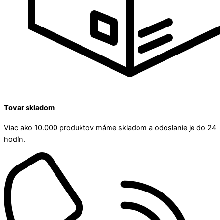
Tovar skladom
Viac ako 10.000 produktov máme skladom a odoslanie je do 24
hodín.