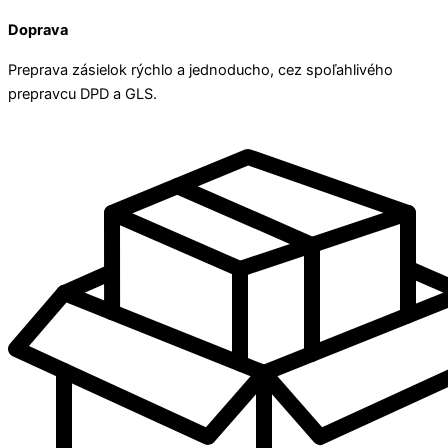
Doprava
Preprava zásielok rýchlo a jednoducho, cez spoľahlivého
prepravcu DPD a GLS.