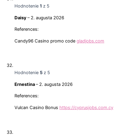
Hodnotenie
1
z 5
Daisy
–
2. augusta 2026
References:
Candy96 Casino promo code
gladjobs.com
Hodnotenie
5
z 5
Ernestina
–
2. augusta 2026
References:
Vulcan Casino Bonus
https://cyprusjobs.com.cy