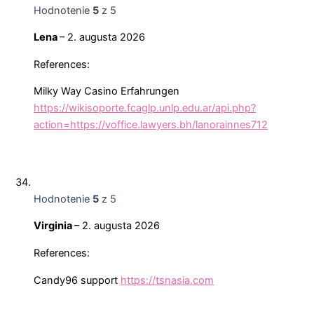
Hodnotenie
5
z 5
Lena
–
2. augusta 2026
References:
Milky Way Casino Erfahrungen
https://wikisoporte.fcaglp.unlp.edu.ar/api.php?
action=https://voffice.lawyers.bh/lanorainnes712
Hodnotenie
5
z 5
Virginia
–
2. augusta 2026
References:
Candy96 support
https://tsnasia.com