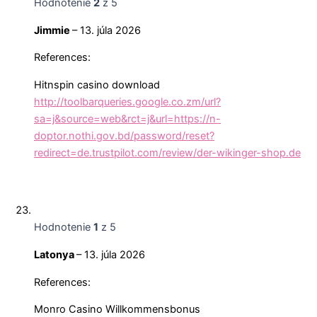
Hodnotenie
2
z 5
Jimmie
–
13. júla 2026
References:
Hitnspin casino download
http://toolbarqueries.google.co.zm/url?
sa=j&source=web&rct=j&url=https://n-
doptor.nothi.gov.bd/password/reset?
redirect=de.trustpilot.com/review/der-wikinger-shop.de
Hodnotenie
1
z 5
Latonya
–
13. júla 2026
References:
Monro Casino Willkommensbonus