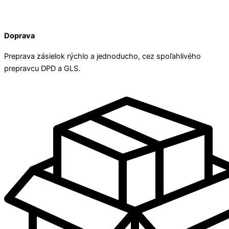
Doprava
Preprava zásielok rýchlo a jednoducho, cez spoľahlivého
prepravcu DPD a GLS.