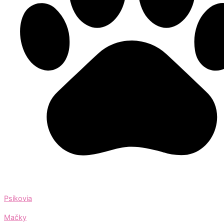
Psíkovia
Mačky