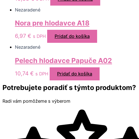
Nezaradené
Nora pre hlodavce A18
6,97
€
s DPH
Pridať do košíka
Nezaradené
Pelech hlodavce Papuče A02
10,74
€
s DPH
Pridať do košíka
Potrebujete poradiť s týmto produktom?
Radi vám pomôžeme s výberom