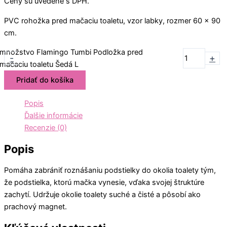
Ceny sú uvedené s DPH.
PVC rohožka pred mačaciu toaletu, vzor labky, rozmer 60 x 90
cm.
množstvo Flamingo Tumbi Podložka pred
-
+
mačaciu toaletu Šedá L
Pridať do košíka
Popis
Ďalšie informácie
Recenzie (0)
Popis
Pomáha zabrániť roznášaniu podstielky do okolia toalety tým,
že podstielka, ktorú mačka vynesie, vďaka svojej štruktúre
zachytí. Udržuje okolie toalety suché a čisté a pôsobí ako
prachový magnet.