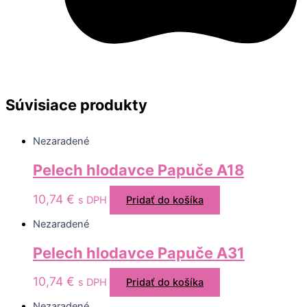
Súvisiace produkty
Nezaradené
Pelech hlodavce Papuče A18
10,74
€
s DPH
Pridať do košíka
Nezaradené
Pelech hlodavce Papuče A31
10,74
€
s DPH
Pridať do košíka
Nezaradené