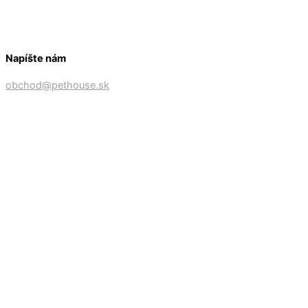
Napíšte nám
obchod@pethouse.sk