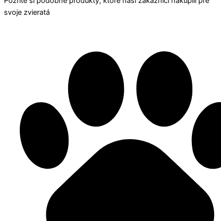
Pozrite si podobné produkty, ktoré naši zákazníci nakúpili pre
svoje zvieratá