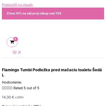
Preskočiť na obsah
Zľava 10% na váš prvý nákup nad 70€
Flamingo Tumbi Podložka pred mačaciu toaletu Šedá
L
Hodnotenie:





Rated 5 out of 5
14,30
€
s DPH