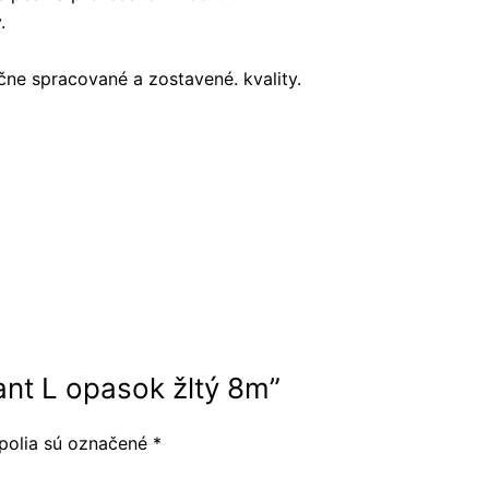
.
ne spracované a zostavené. kvality.
iant L opasok žltý 8m”
polia sú označené
*