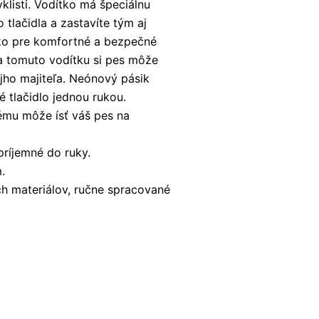
yklisti. Vodítko má špeciálnu
 tlačidla a zastavíte tým aj
ítko pre komfortné a bezpečné
a tomuto vodítku si pes môže
jho majiteľa. Neónový pásik
 tlačidlo jednou rukou.
rému môže ísť váš pes na
príjemné do ruky.
.
h materiálov, ručne spracované