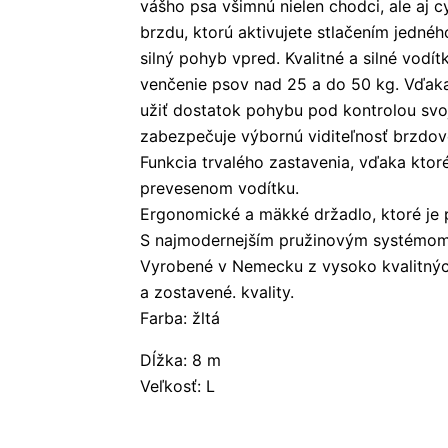
vášho psa všimnú nielen chodci, ale aj c
brzdu, ktorú aktivujete stlačením jedného
silný pohyb vpred. Kvalitné a silné vod
venčenie psov nad 25 a do 50 kg. Vďak
užiť dostatok pohybu pod kontrolou svo
zabezpečuje výbornú viditeľnosť brzdové
Funkcia trvalého zastavenia, vďaka kto
prevesenom vodítku.
Ergonomické a mäkké držadlo, ktoré je 
S najmodernejším pružinovým systémom
Vyrobené v Nemecku z vysoko kvalitnýc
a zostavené. kvality.
Farba: žltá
Dĺžka: 8 m
Veľkosť: L