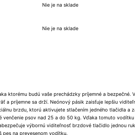
Nie je na sklade
Nie je na sklade
ďaka ktorému budú vaše prechádzky príjemné a bezpečné. 
 príjemne sa drží. Neónový pásik zaisťuje lepšiu viditeľn
ciálnu brzdu, ktorú aktivujete stlačením jedného tlačidla a 
né venčenie psov nad 25 a do 50 kg. Vďaka tomuto vodítku
bezpečuje výbornú viditeľnosť brzdové tlačidlo jednou ru
áš pes na prevesenom vodítku.