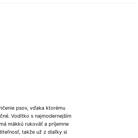
enčenie psov, vďaka ktorému
čné. Vodítko s najmodernejším
má mäkkú rukoväť a príjemne
iteľnosť, takže už z diaľky si