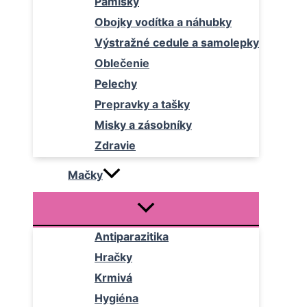
Pamlsky
Obojky vodítka a náhubky
Výstražné cedule a samolepky
Oblečenie
Pelechy
Prepravky a tašky
Misky a zásobníky
Zdravie
Mačky
Antiparazitika
Hračky
Krmivá
Hygiéna