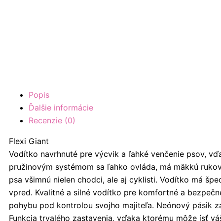
Popis
Ďalšie informácie
Recenzie (0)
Flexi Giant
Vodítko navrhnuté pre výcvik a ľahké venčenie psov, v
pružinovým systémom sa ľahko ovláda, má mäkkú rukoväť a
psa všimnú nielen chodci, ale aj cyklisti. Vodítko má špe
vpred. Kvalitné a silné vodítko pre komfortné a bezpeč
pohybu pod kontrolou svojho majiteľa. Neónový pásik za
Funkcia trvalého zastavenia, vďaka ktorému môže ísť v