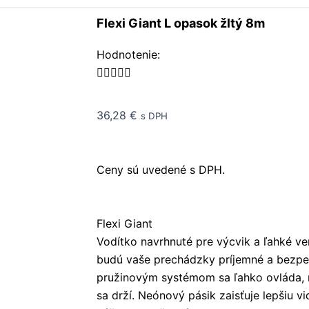
Flexi Giant L opasok žltý 8m
Rated
Hodnotenie:
5





out
of
36,28
€
s DPH
5
Ceny sú uvedené s DPH.
Flexi Giant
Vodítko navrhnuté pre výcvik a ľahké v
budú vaše prechádzky príjemné a bezpe
pružinovým systémom sa ľahko ovláda, 
sa drží. Neónový pásik zaisťuje lepšiu vid