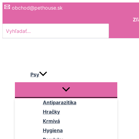
Preskočiť
obchod@pethouse.sk
na
Zľ
obsah
Search
for:
Psy
Antiparazitika
Hračky
Krmivá
Hygiena