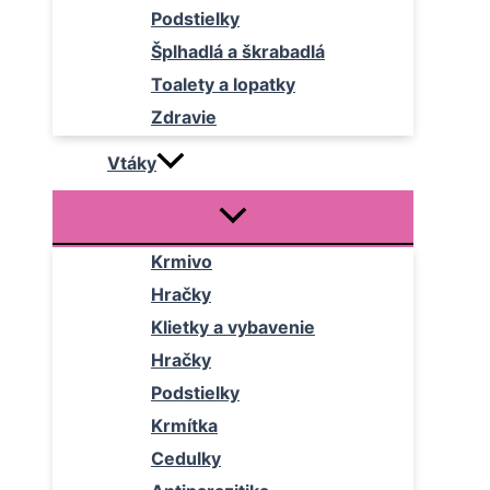
Podstielky
Šplhadlá a škrabadlá
Toalety a lopatky
Zdravie
Vtáky
Krmivo
Hračky
Klietky a vybavenie
Hračky
Podstielky
Krmítka
Cedulky