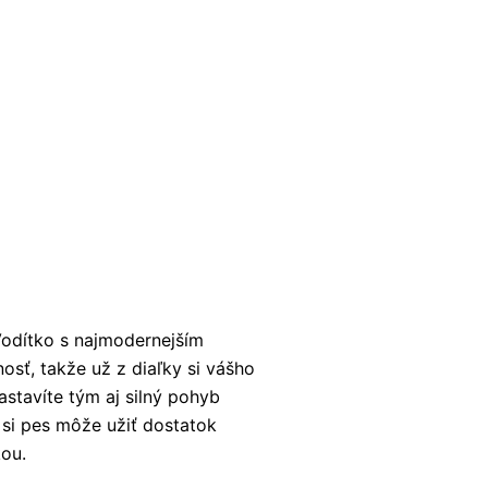
Vodítko s najmodernejším
osť, takže už z diaľky si vášho
zastavíte tým aj silný pohyb
 si pes môže užiť dostatok
kou.