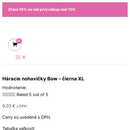
Preskočiť
množstvo
Zľava 10% na váš prvý nákup nad 70€
na
Háracie
obsah
nohavičky
Bow
-
čierna
XL
Háracie nohavičky Bow – čierna XL
Hodnotenie:





Rated 5 out of 5
9,03
€
s DPH
Ceny sú uvedené s DPH.
Tabuľka veľkostí