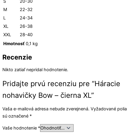
S
20-30
M
22-32
L
24-34
XL
26-38
XXL
28-40
Hmotnosť
0,1 kg
Recenzie
Nikto zatiaľ nepridal hodnotenie.
Pridajte prvú recenziu pre “Háracie
nohavičky Bow – čierna XL”
Vaša e-mailová adresa nebude zverejnená.
Vyžadované polia
sú označené
*
Vaše hodnotenie
*