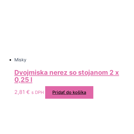
Misky
Dvojmiska nerez so stojanom 2 x
0,25 l
2,81
€
s DPH
Pridať do košíka