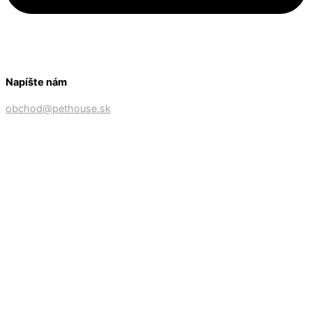
Napíšte nám
obchod@pethouse.sk