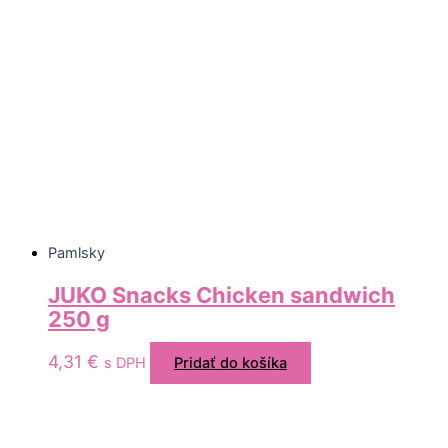
Pamlsky
JUKO Snacks Chicken sandwich
250 g
4,31
€
s DPH
Pridať do košíka