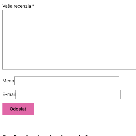
Vaša recenzia
*
Meno
E-mail