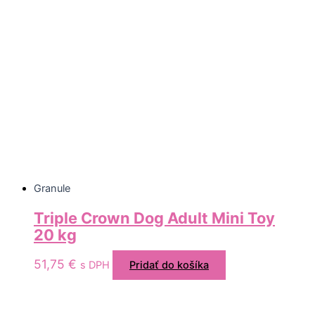
Granule
Triple Crown Dog Adult Mini Toy
20 kg
51,75
€
s DPH
Pridať do košíka