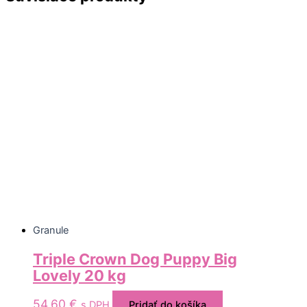
Granule
Triple Crown Dog Puppy Big
Lovely 20 kg
54,60
€
s DPH
Pridať do košíka