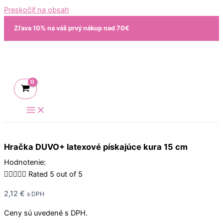
Preskočiť na obsah
Zľava 10% na váš prvý nákup nad 70€
Hračka DUVO+ latexové pískajúce kura 15 cm
Hodnotenie:





Rated 5 out of 5
2,12
€
s DPH
Ceny sú uvedené s DPH.