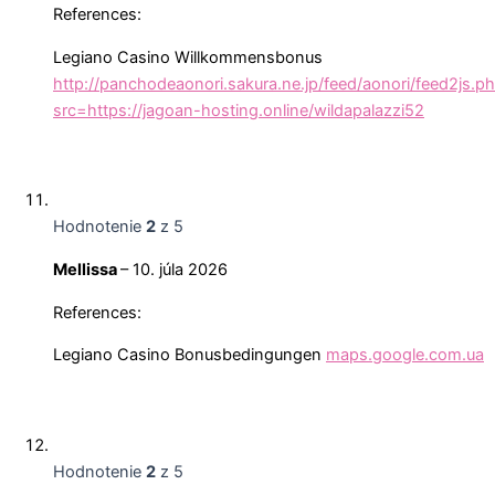
References:
Legiano Casino Willkommensbonus
http://panchodeaonori.sakura.ne.jp/feed/aonori/feed2js.p
src=https://jagoan-hosting.online/wildapalazzi52
Hodnotenie
2
z 5
Mellissa
–
10. júla 2026
References:
Legiano Casino Bonusbedingungen
maps.google.com.ua
Hodnotenie
2
z 5