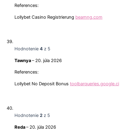
References:
Lollybet Casino Registrierung
beamng.com
Hodnotenie
4
z 5
Tawnya
–
20. júla 2026
References:
Lollybet No Deposit Bonus
toolbarqueries.google.ci
Hodnotenie
2
z 5
Reda
–
20. júla 2026