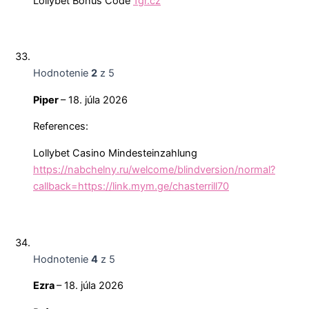
Lollybet Bonus Code
1gr.cz
Hodnotenie
2
z 5
Piper
–
18. júla 2026
References:
Lollybet Casino Mindesteinzahlung
https://nabchelny.ru/welcome/blindversion/normal?
callback=https://link.mym.ge/chasterrill70
Hodnotenie
4
z 5
Ezra
–
18. júla 2026