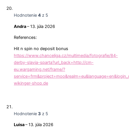
Hodnotenie
4
z 5
Andra
–
13. júla 2026
References:
Hit n spin no deposit bonus
https://www.chanceliga.cz/multimedia/fotografie/84-
derby-slavia-sparta?url_back=http://cm-
eu.wargaming.net/frame/?
service=frm&project=moo&realm=eu&language=en&login_url
wikinger-shop.de
Hodnotenie
3
z 5
Luisa
–
13. júla 2026