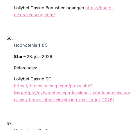
Lollybet Casino Bonusbedingungen
https://board-
de.drakensang.com/
Hodnotenie
1
z 5
Star
–
28. júla 2026
References:
Lollybet Casino DE
https://forums.techarp.com/proxy.php?
link=https://cyberdefenseprofessionals.com/companies/on
casino-bonus-ohne-einzahlung-neu-im-juli-2026/