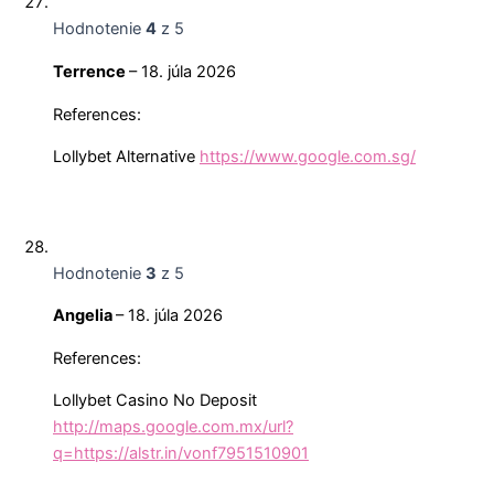
Hodnotenie
4
z 5
Terrence
–
18. júla 2026
References:
Lollybet Alternative
https://www.google.com.sg/
Hodnotenie
3
z 5
Angelia
–
18. júla 2026
References:
Lollybet Casino No Deposit
http://maps.google.com.mx/url?
q=https://alstr.in/vonf7951510901