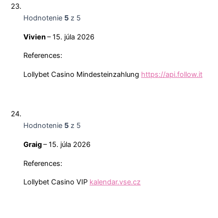
Hodnotenie
5
z 5
Vivien
–
15. júla 2026
References:
Lollybet Casino Mindesteinzahlung
https://api.follow.it
Hodnotenie
5
z 5
Graig
–
15. júla 2026
References:
Lollybet Casino VIP
kalendar.vse.cz