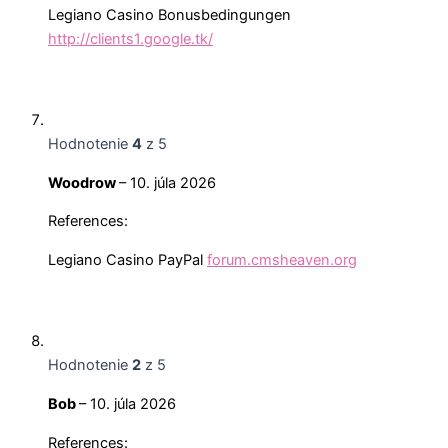
Legiano Casino Bonusbedingungen
http://clients1.google.tk/
Hodnotenie
4
z 5
Woodrow
–
10. júla 2026
References:
Legiano Casino PayPal
forum.cmsheaven.org
Hodnotenie
2
z 5
Bob
–
10. júla 2026
References: