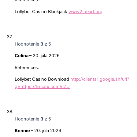
Lollybet Casino Blackjack
www2.heart.org
Hodnotenie
3
z 5
Celina
–
20. júla 2026
References:
Lollybet Casino Download
http://clients1.google.sh/url?
q=https://lincarx.com/cZU
Hodnotenie
3
z 5
Bennie
–
20. júla 2026