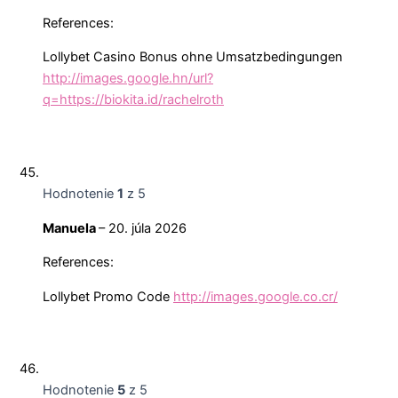
References:
Lollybet Casino Bonus ohne Umsatzbedingungen
http://images.google.hn/url?
q=https://biokita.id/rachelroth
Hodnotenie
1
z 5
Manuela
–
20. júla 2026
References:
Lollybet Promo Code
http://images.google.co.cr/
Hodnotenie
5
z 5