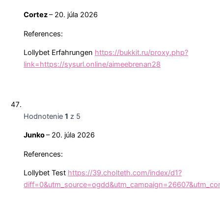
Cortez
–
20. júla 2026
References:
Lollybet Erfahrungen
https://bukkit.ru/proxy.php?
link=https://sysurl.online/aimeebrenan28
Hodnotenie
1
z 5
Junko
–
20. júla 2026
References:
Lollybet Test
https://39.cholteth.com/index/d1?
diff=0&utm_source=ogdd&utm_campaign=26607&utm_conte