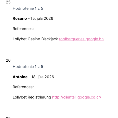
Hodnotenie
1
z 5
Rosario
–
15. júla 2026
References:
Lollybet Casino Blackjack
toolbarqueries.google.hn
Hodnotenie
1
z 5
Antoine
–
18. júla 2026
References:
Lollybet Registrierung
http://clients1.google.co.cr/