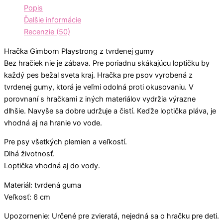
Popis
Ďalšie informácie
Recenzie (50)
Hračka Gimborn Playstrong z tvrdenej gumy
Bez hračiek nie je zábava. Pre poriadnu skákajúcu loptičku by
každý pes bežal sveta kraj. Hračka pre psov vyrobená z
tvrdenej gumy, ktorá je veľmi odolná proti okusovaniu. V
porovnaní s hračkami z iných materiálov vydržia výrazne
dlhšie. Navyše sa dobre udržuje a čistí. Keďže loptička pláva, je
vhodná aj na hranie vo vode.
Pre psy všetkých plemien a veľkostí.
Dlhá životnosť.
Loptička vhodná aj do vody.
Materiál: tvrdená guma
Veľkosť: 6 cm
Upozornenie: Určené pre zvieratá, nejedná sa o hračku pre deti.