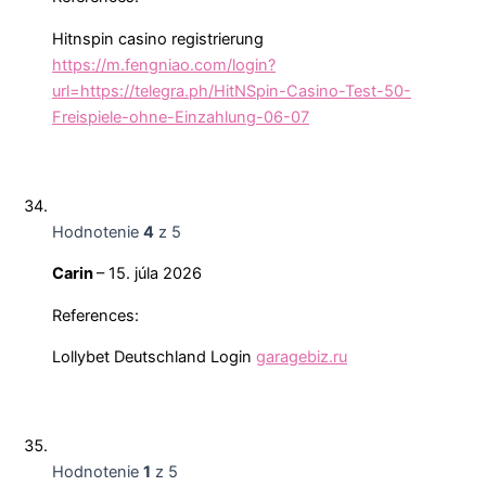
Hitnspin casino registrierung
https://m.fengniao.com/login?
url=https://telegra.ph/HitNSpin-Casino-Test-50-
Freispiele-ohne-Einzahlung-06-07
Hodnotenie
4
z 5
Carin
–
15. júla 2026
References:
Lollybet Deutschland Login
garagebiz.ru
Hodnotenie
1
z 5