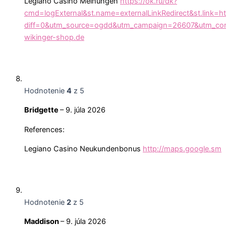
Legiano Casino Meinungen
https://ok.ru/dk?
cmd=logExternal&st.name=externalLinkRedirect&st.link=ht
diff=0&utm_source=ogdd&utm_campaign=26607&utm_conte
wikinger-shop.de
Hodnotenie
4
z 5
Bridgette
–
9. júla 2026
References:
Legiano Casino Neukundenbonus
http://maps.google.sm
Hodnotenie
2
z 5
Maddison
–
9. júla 2026