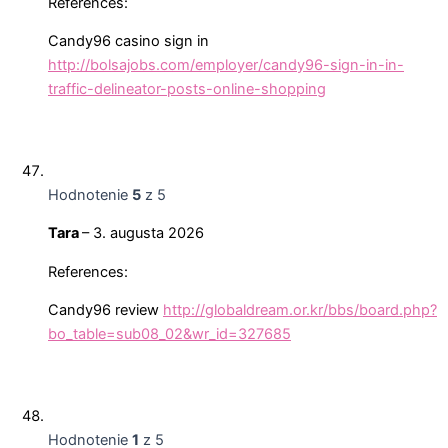
References:
Candy96 casino sign in
http://bolsajobs.com/employer/candy96-sign-in-in-
traffic-delineator-posts-online-shopping
Hodnotenie
5
z 5
Tara
–
3. augusta 2026
References:
Candy96 review
http://globaldream.or.kr/bbs/board.php?
bo_table=sub08_02&wr_id=327685
Hodnotenie
1
z 5