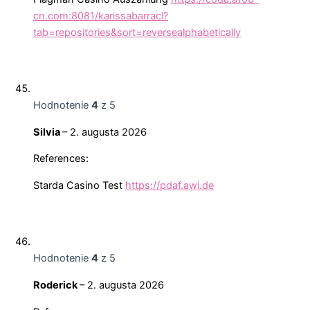
cn.com:8081/karissabarracl?
tab=repositories&sort=reversealphabetically
Hodnotenie
4
z 5
Silvia
–
2. augusta 2026
References:
Starda Casino Test
https://pdaf.awi.de
Hodnotenie
4
z 5
Roderick
–
2. augusta 2026