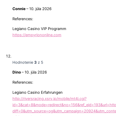
Connie
–
10. júla 2026
References:
Legiano Casino VIP Programm
https://empyriononline.com
Hodnotenie
3
z 5
Dino
–
10. júla 2026
References:
Legiano Casino Erfahrungen
http://riversracing.xsrv.jp/mobile/mt4i.cgi?
id=3&cat=8&mode=redirect&no=156&ref_eid=193&url=http
diff=0&utm_source=og&utm_campaign=20924&utm_content