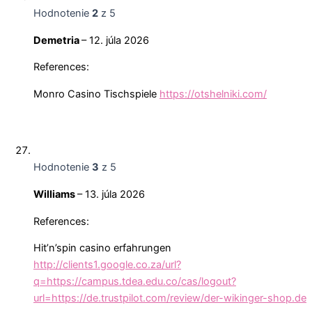
Hodnotenie
2
z 5
Demetria
–
12. júla 2026
References:
Monro Casino Tischspiele
https://otshelniki.com/
Hodnotenie
3
z 5
Williams
–
13. júla 2026
References:
Hit’n’spin casino erfahrungen
http://clients1.google.co.za/url?
q=https://campus.tdea.edu.co/cas/logout?
url=https://de.trustpilot.com/review/der-wikinger-shop.de