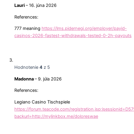
Lauri
–
16. júna 2026
References:
777 meaning
https://lms.pidernegi.org/employer/payid-
casinos-2026-fastest-withdrawals-tested-0-2h-payouts
Hodnotenie
4
z 5
Madonna
–
9. júla 2026
References:
Legiano Casino Tischspiele
https://forum.teacode.com/registration.jsp;jsession
backurl=http://mylinkbox.me/doloreswae