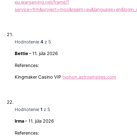
eu.wargaming.net/frame/?
service=frm&project=moo&realm=eu&language=en&login_url
Hodnotenie
4
z 5
Bettie
–
11. júla 2026
References:
Kingmaker Casino VIP
typhon.astroempires.com
Hodnotenie
1
z 5
Irma
–
11. júla 2026
References: