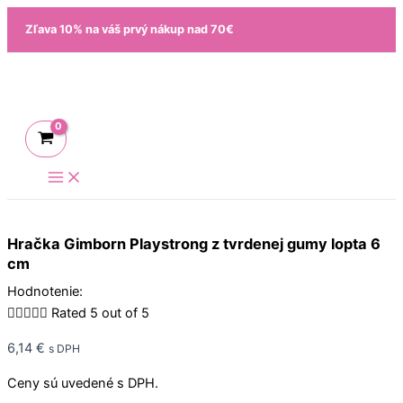
Preskočiť
Zľava 10% na váš prvý nákup nad 70€
na
obsah
Hračka Gimborn Playstrong z tvrdenej gumy lopta 6
cm
Hodnotenie:





Rated 5 out of 5
6,14
€
s DPH
Ceny sú uvedené s DPH.