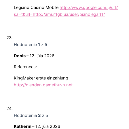
Legiano Casino Mobile
http://www.google.com.tj/url?
sa=t&url=http://amur.1gb.ua/user/pianolegal11/
Hodnotenie
1
z 5
Denis
–
12. júla 2026
References:
KingMaker erste einzahlung
http://diendan.gamethuvn.net
Hodnotenie
3
z 5
Katherin
–
12. júla 2026