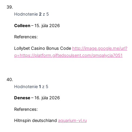
Hodnotenie
2
z 5
Colleen
–
15. júla 2026
References:
Lollybet Casino Bonus Code
http://image.google.me/url?
q=https://platform.giftedsoulsent.com/qmqalycia7051
Hodnotenie
1
z 5
Denese
–
16. júla 2026
References:
Hitnspin deutschland
aquarium-vl.ru