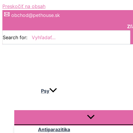
Preskočiť na obsah
obchod@pethouse.sk
Zľ
Search for:
Psy
Antiparazitika