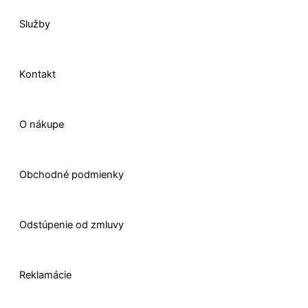
o
i
r
t
Služby
k
n
a
e
-
m
r
Kontakt
f
O nákupe
Obchodné podmienky
Odstúpenie od zmluvy
Reklamácie