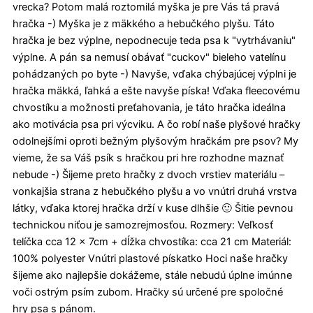
vrecka? Potom malá roztomilá myška je pre Vás tá pravá
hračka -) Myška je z mäkkého a hebučkého plyšu. Táto
hračka je bez výplne, nepodnecuje teda psa k "vytrhávaniu"
výplne. A pán sa nemusí obávať "cuckov" bieleho vatelínu
pohádzaných po byte -) Navyše, vďaka chýbajúcej výplni je
hračka mäkká, ľahká a ešte navyše píska! Vďaka fleecovému
chvostíku a možnosti preťahovania, je táto hračka ideálna
ako motivácia psa pri výcviku. A čo robí naše plyšové hračky
odolnejšími oproti bežným plyšovým hračkám pre psov? My
vieme, že sa Váš psík s hračkou pri hre rozhodne maznať
nebude -) Šijeme preto hračky z dvoch vrstiev materiálu –
vonkajšia strana z hebučkého plyšu a vo vnútri druhá vrstva
látky, vďaka ktorej hračka drží v kuse dlhšie 🙂 Šitie pevnou
technickou niťou je samozrejmosťou. Rozmery: Veľkosť
telíčka cca 12 x 7cm + dĺžka chvostíka: cca 21 cm Materiál:
100% polyester Vnútri plastové pískatko Hoci naše hračky
šijeme ako najlepšie dokážeme, stále nebudú úplne imúnne
voči ostrým psím zubom. Hračky sú určené pre spoločné
hry psa s pánom.