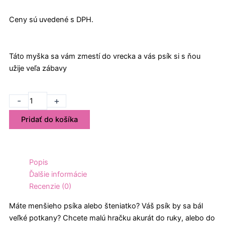
Ceny sú uvedené s DPH.
Táto myška sa vám zmestí do vrecka a vás psík si s ňou
užije veľa zábavy
množstvo
-
+
Hračka
Pridať do košíka
pre
psov
Myš
-
Popis
ružová
Ďalšie informácie
33
Recenzie (0)
cm
Máte menšieho psíka alebo šteniatko? Váš psík by sa bál
veľké potkany? Chcete malú hračku akurát do ruky, alebo do