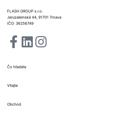
FLASH GROUP s.r.o.
Jeruzalemská 44, 91701 Trnava
IČO: 36256749
F
L
I
X
a
i
n
-
c
n
s
t
Čo hľadáte
e
k
t
w
Vitajte
b
e
a
i
o
d
g
t
Obchod