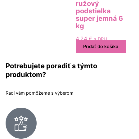
ružový
podstielka
super jemná 6
kg
4,24
€
s DPH
Pridať do košíka
Potrebujete poradiť s týmto
produktom?
Radi vám pomôžeme s výberom