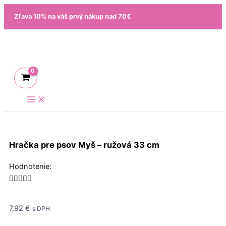
Preskočiť
Zľava 10% na váš prvý nákup nad 70€
na
obsah
Hračka pre psov Myš – ružová 33 cm
Rated
Hodnotenie:
5





out
of
7,92
€
s DPH
5