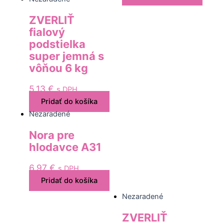
ZVERLIŤ
fialový
podstielka
super jemná s
vôňou 6 kg
5,13
€
s DPH
Pridať do košíka
Nezaradené
Nora pre
hlodavce A31
6,97
€
s DPH
Pridať do košíka
Nezaradené
ZVERLIŤ