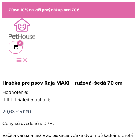
Preskočiť
množstvo
Zľava 10% na váš prvý nákup nad 70€
na
Hračka
obsah
pre
psov
Raja
MAXI
-
ružová-
šedá
70
cm
Hračka pre psov Raja MAXI – ružová-šedá 70 cm
Hodnotenie:





Rated 5 out of 5
20,63
€
s DPH
Ceny sú uvedené s DPH.
Väčšia verzia a tiež viac pískacie vďaka dvom pískatkám. Urobí