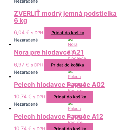
Nezaradené
ZVERLIŤ modrý jemná podstielka
6 kg
6,04
€
s DPH
Pridať do košíka
Nezaradené
Nora pre hlodavce A21
6,97
€
s DPH
Pridať do košíka
Nezaradené
Pelech hlodavce Papuče A02
10,74
€
s DPH
Pridať do košíka
Nezaradené
Pelech hlodavce Papuče A12
10,74
€
s DPH
Pridať do košíka