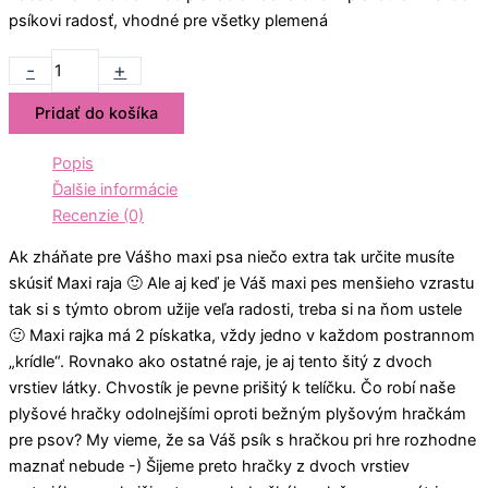
psíkovi radosť, vhodné pre všetky plemená
-
+
Pridať do košíka
Popis
Ďalšie informácie
Recenzie (0)
Ak zháňate pre Vášho maxi psa niečo extra tak určite musíte
skúsiť Maxi raja 🙂 Ale aj keď je Váš maxi pes menšieho vzrastu
tak si s týmto obrom užije veľa radosti, treba si na ňom ustele
🙂 Maxi rajka má 2 pískatka, vždy jedno v každom postrannom
„krídle“. Rovnako ako ostatné raje, je aj tento šitý z dvoch
vrstiev látky. Chvostík je pevne prišitý k telíčku. Čo robí naše
plyšové hračky odolnejšími oproti bežným plyšovým hračkám
pre psov? My vieme, že sa Váš psík s hračkou pri hre rozhodne
maznať nebude -) Šijeme preto hračky z dvoch vrstiev