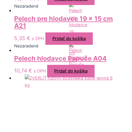
Nezaradené
Pelech pre hlodavce 19 x 15 cm
A21
5,35
€
s DPH
Pridať do košíka
Nezaradené
Pelech hlodavce Papuče A04
10,74
€
s DPH
Pridať do košíka