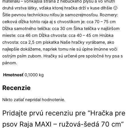
materiálu – vonkajšia strana z hebučkého plyšu a vo vnútri
druhá vrstva látky, vďaka ktorej hračka drží v kuse dlhšie 🙂
Šitie pevnou technickou niťou je samozrejmosťou. Rozmery:
celková dĺžka tohto raja aj s chvostíkom je: cca 70 – 75 cm
Dĺžka samotného telíčka: cca 30 cm Šírka telíčka v najširšom
mieste: cca 46 cm Dĺžka chvosta: cca 40 – 45 cm Hrúbka
chvosta: cca 2,5 cm pískatka Naše hračky vyrábame, ako
najlepšie dokážeme, napriek tomu nie sú úplne imúnne voči
ostrým psím zubom. Hračky sú určené pre spoločné hry psa s
pánom.
Hmotnosť
0,1000 kg
Recenzie
Nikto zatiaľ nepridal hodnotenie.
Pridajte prvú recenziu pre “Hračka pre
psov Raja MAXI – ružová-šedá 70 cm”