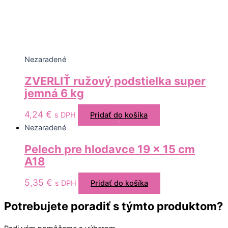
Nezaradené
ZVERLIŤ ružový podstielka super
jemná 6 kg
4,24
€
s DPH
Pridať do košíka
Nezaradené
Pelech pre hlodavce 19 x 15 cm
A18
5,35
€
s DPH
Pridať do košíka
Potrebujete poradiť s týmto produktom?