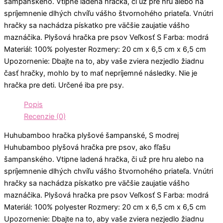
šampanského. Vtipne ladená hračka, či už pre hru alebo na
spríjemnenie dlhých chvíľu vášho štvornohého priateľa. Vnútri
hračky sa nachádza pískatko pre väčšie zaujatie vášho
maznáčika. Plyšová hračka pre psov Veľkosť S Farba: modrá
Materiál: 100% polyester Rozmery: 20 cm x 6,5 cm x 6,5 cm
Upozornenie: Dbajte na to, aby vaše zviera nezjedlo žiadnu
časť hračky, mohlo by to mať nepríjemné následky. Nie je
hračka pre deti. Určené iba pre psy.
Popis
Recenzie (0)
Huhubamboo hračka plyšové šampanské, S modrej
Huhubamboo plyšová hračka pre psov, ako fľašu
šampanského. Vtipne ladená hračka, či už pre hru alebo na
spríjemnenie dlhých chvíľu vášho štvornohého priateľa. Vnútri
hračky sa nachádza pískatko pre väčšie zaujatie vášho
maznáčika. Plyšová hračka pre psov Veľkosť S Farba: modrá
Materiál: 100% polyester Rozmery: 20 cm x 6,5 cm x 6,5 cm
Upozornenie: Dbajte na to, aby vaše zviera nezjedlo žiadnu