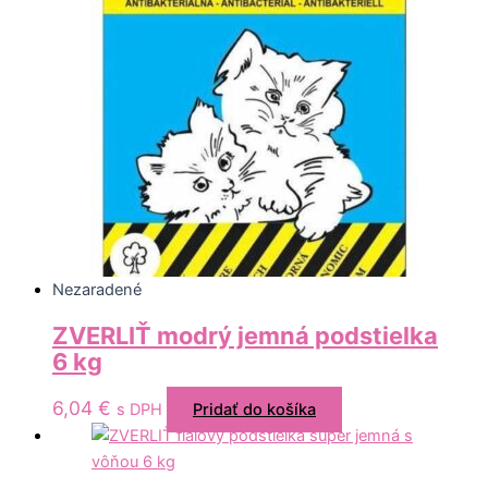
Nezaradené
ZVERLIŤ modrý jemná podstielka
6 kg
6,04
€
s DPH
Pridať do košíka