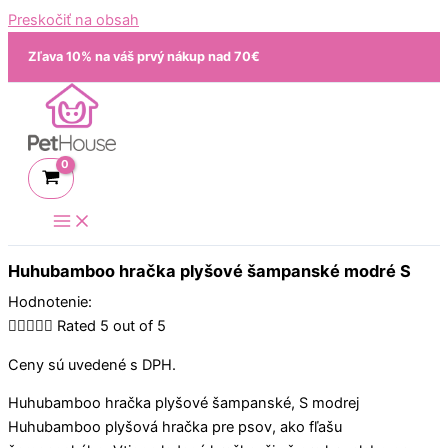
Preskočiť na obsah
Zľava 10% na váš prvý nákup nad 70€
Huhubamboo hračka plyšové šampanské modré S
Hodnotenie:





Rated 5 out of 5
Ceny sú uvedené s DPH.
Huhubamboo hračka plyšové šampanské, S modrej
Huhubamboo plyšová hračka pre psov, ako fľašu