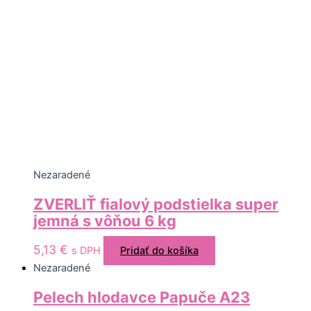
Nezaradené
ZVERLIŤ fialový podstielka super
jemná s vôňou 6 kg
5,13
€
s DPH
Pridať do košíka
Nezaradené
Pelech hlodavce Papuče A23