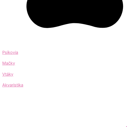
Psíkovia
Mačky
Vtáky
Akvaristika