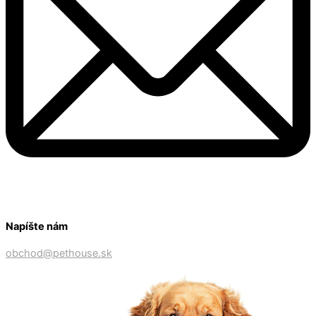
Napíšte nám
obchod@pethouse.sk