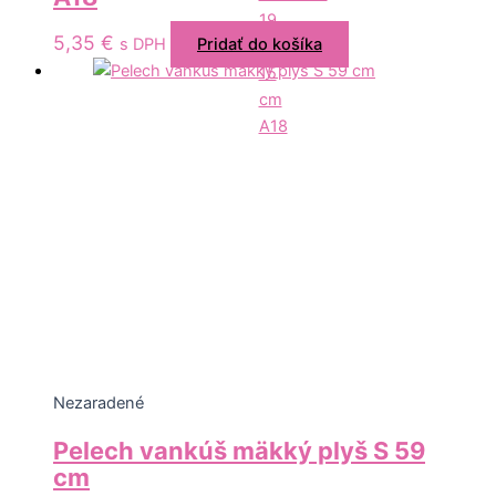
5,35
€
s DPH
Pridať do košíka
Nezaradené
Pelech vankúš mäkký plyš S 59
cm