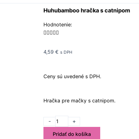
Huhubamboo hračka s catnipom
Rated
Hodnotenie:
5





out
of
4,59
€
s DPH
5
Ceny sú uvedené s DPH.
Hračka pre mačky s catnipom.
množstvo
-
+
Huhubamboo
Pridať do košíka
hračka