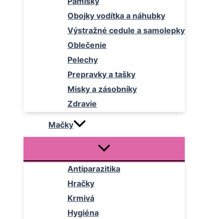
Pamlsky
Obojky vodítka a náhubky
Výstražné cedule a samolepky
Oblečenie
Pelechy
Prepravky a tašky
Misky a zásobníky
Zdravie
Mačky
Antiparazitika
Hračky
Krmivá
Hygiéna