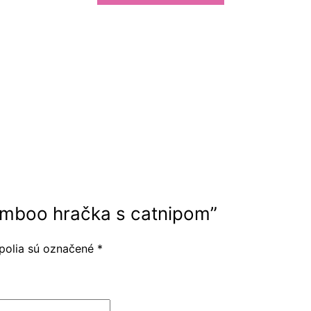
s
catnipom
bamboo hračka s catnipom”
polia sú označené
*