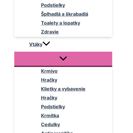
Podstielky
Šplhadlá a škrabadlá
Toalety a lopatky
Zdravie
Vtáky
Krmivo
Hračky
Klietky a vybavenie
Hračky
Podstielky
Krmítka
Cedulky