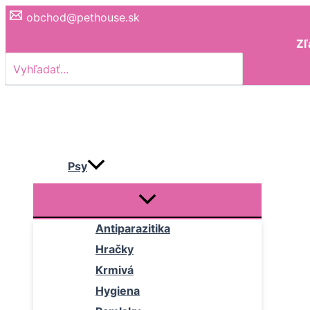
Preskočiť
obchod@pethouse.sk
na
Zľ
obsah
Search
for:
Psy
Antiparazitika
Hračky
Krmivá
Hygiena