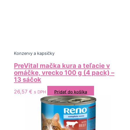
Konzervy a kapsičky
PreVital mačka kura a teľacie v
omáčke, vrecko 100 g (4 pack) –
13 sáčok
26,57
€
s DPH
Pridať do košíka