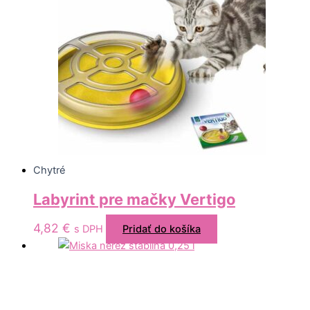
Chytré
Labyrint pre mačky Vertigo
4,82
€
s DPH
Pridať do košíka