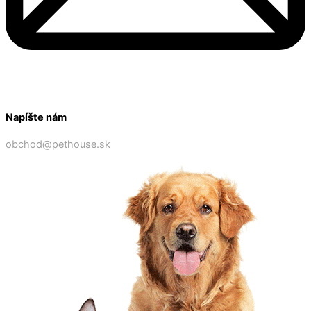
Napíšte nám
obchod@pethouse.sk