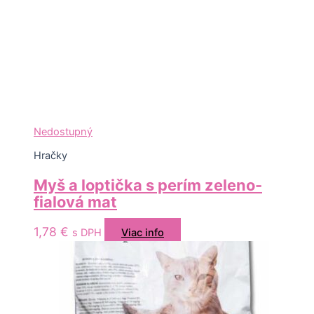
Nedostupný
Hračky
Myš a loptička s perím zeleno-
fialová mat
1,78
€
s DPH
Viac info