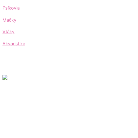
Psíkovia
Mačky
Vtáky
Akvaristika