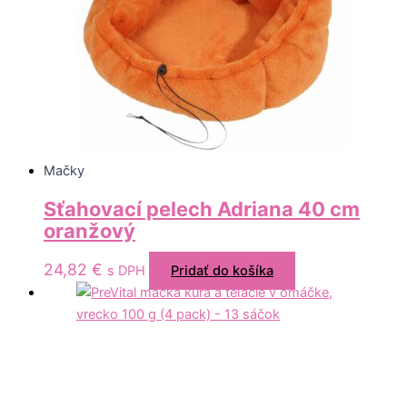
Mačky
Sťahovací pelech Adriana 40 cm
oranžový
24,82
€
s DPH
Pridať do košíka