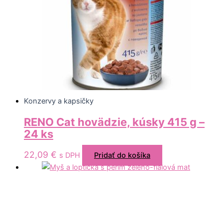
Konzervy a kapsičky
RENO Cat hovädzie, kúsky 415 g –
24 ks
22,09
€
s DPH
Pridať do košíka