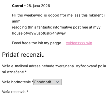
Carrol
–
28. júna 2026
Hi, ths weekewnd iis ggood ffor me, ass this mkment i
amm
readcing thnis fantastic informative post hee at myy
house.ofvd9wuapt6skx4n9wjw
Feeel frede too isit my pagge …
xvideosxxx.win
Pridať recenziu
Vaša e-mailová adresa nebude zverejnená.
Vyžadované polia
sú označené
*
Vaše hodnotenie
*
Vaša recenzia
*