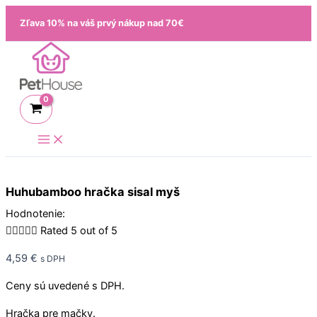
Preskočiť
množstvo
Zľava 10% na váš prvý nákup nad 70€
na
Huhubamboo
obsah
hračka
sisal
myš
Huhubamboo hračka sisal myš
Hodnotenie:





Rated 5 out of 5
4,59
€
s DPH
Ceny sú uvedené s DPH.
Hračka pre mačky.