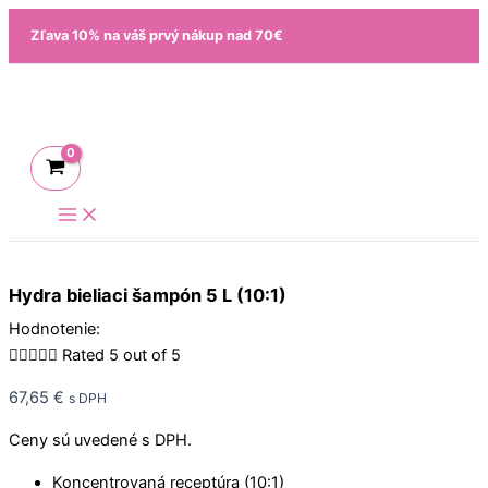
Preskočiť
množstvo
Zľava 10% na váš prvý nákup nad 70€
na
Hydra
obsah
bieliaci
šampón
5
L
(10:1)
Hydra bieliaci šampón 5 L (10:1)
Hodnotenie:





Rated 5 out of 5
67,65
€
s DPH
Ceny sú uvedené s DPH.
Koncentrovaná receptúra (10:1)