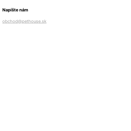
Napíšte nám
obchod@pethouse.sk