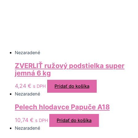
Nezaradené
ZVERLIŤ ružový podstielka super
jemná 6 kg
4,24
€
s DPH
Pridať do košíka
Nezaradené
Pelech hlodavce Papuče A18
10,74
€
s DPH
Pridať do košíka
Nezaradené