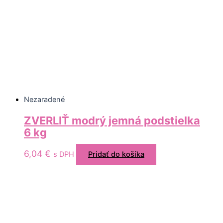
Nezaradené
ZVERLIŤ modrý jemná podstielka
6 kg
6,04
€
s DPH
Pridať do košíka