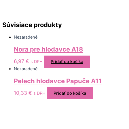
Súvisiace produkty
Nezaradené
Nora pre hlodavce A18
6,97
€
s DPH
Pridať do košíka
Nezaradené
Pelech hlodavce Papuče A11
10,33
€
s DPH
Pridať do košíka