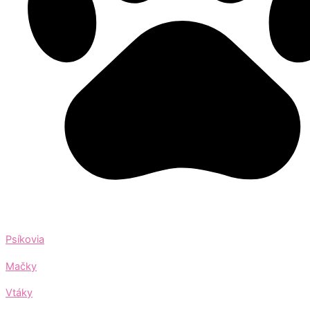
Psíkovia
Mačky
Vtáky