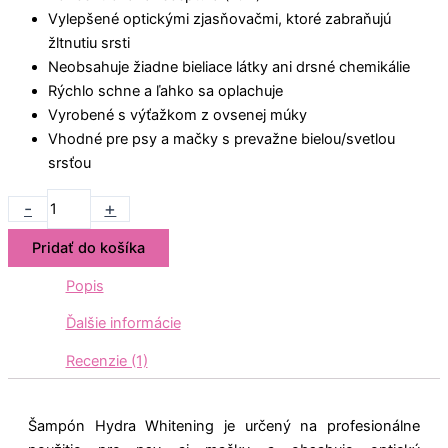
Vylepšené optickými zjasňovačmi, ktoré zabraňujú
žltnutiu srsti
Neobsahuje žiadne bieliace látky ani drsné chemikálie
Rýchlo schne a ľahko sa oplachuje
Vyrobené s výťažkom z ovsenej múky
Vhodné pre psy a mačky s prevažne bielou/svetlou
srsťou
-
+
Pridať do košíka
Popis
Ďalšie informácie
Recenzie (1)
Šampón Hydra Whitening je určený na profesionálne