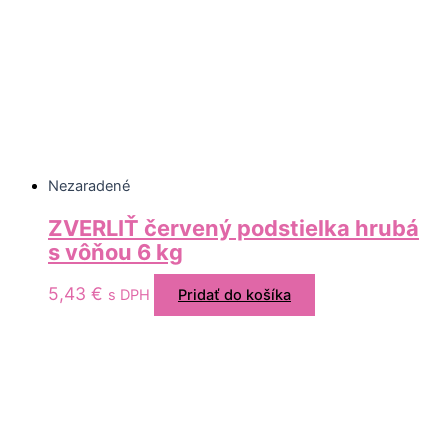
Nezaradené
ZVERLIŤ červený podstielka hrubá
s vôňou 6 kg
5,43
€
s DPH
Pridať do košíka