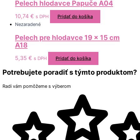
Pelech hlodavce Papuče A04
10,74
€
s DPH
Pridať do košíka
Nezaradené
Pelech pre hlodavce 19 x 15 cm
A18
5,35
€
s DPH
Pridať do košíka
Potrebujete poradiť s týmto produktom?
Radi vám pomôžeme s výberom