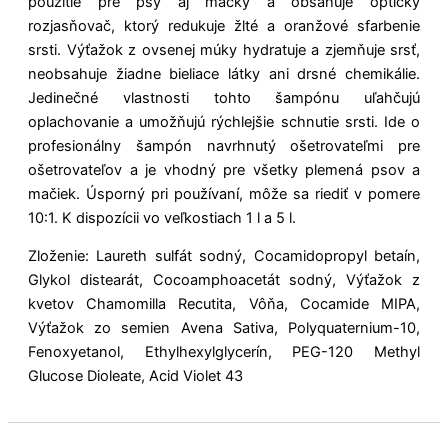
použitie pre psy aj mačky a obsahuje optický
rozjasňovač, ktorý redukuje žlté a oranžové sfarbenie
srsti. Výťažok z ovsenej múky hydratuje a zjemňuje srsť,
neobsahuje žiadne bieliace látky ani drsné chemikálie.
Jedinečné vlastnosti tohto šampónu uľahčujú
oplachovanie a umožňujú rýchlejšie schnutie srsti. Ide o
profesionálny šampón navrhnutý ošetrovateľmi pre
ošetrovateľov a je vhodný pre všetky plemená psov a
mačiek. Úsporný pri používaní, môže sa riediť v pomere
10:1. K dispozícii vo veľkostiach 1 l a 5 l.
Zloženie: Laureth sulfát sodný, Cocamidopropyl betaín,
Glykol distearát, Cocoamphoacetát sodný, Výťažok z
kvetov Chamomilla Recutita, Vôňa, Cocamide MIPA,
Výťažok zo semien Avena Sativa, Polyquaternium-10,
Fenoxyetanol, Ethylhexylglycerín, PEG-120 Methyl
Glucose Dioleate, Acid Violet 43