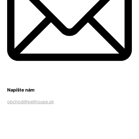
Napíšte nám
obchod@pethouse.sk