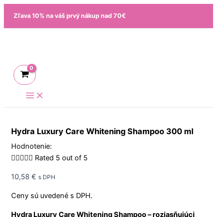
Preskočiť
množstvo
Zľava 10% na váš prvý nákup nad 70€
na
Hydra
obsah
Luxury
Care
Whitening
Shampoo
300
ml
Hydra Luxury Care Whitening Shampoo 300 ml
Hodnotenie:





Rated 5 out of 5
10,58
€
s DPH
Ceny sú uvedené s DPH.
Hydra Luxury Care Whitening Shampoo – rozjasňujúci