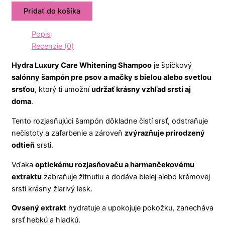
Pridať do košíka
Popis
Recenzie (0)
Hydra Luxury Care Whitening Shampoo
je špičkový
salónny šampón pre psov a mačky s bielou alebo svetlou
srsťou
, ktorý ti umožní
udržať krásny vzhľad srsti aj
doma
.
Tento rozjasňujúci šampón dôkladne čistí srsť, odstraňuje
nečistoty a zafarbenie a zároveň
zvýrazňuje prirodzený
odtieň
srsti.
Vďaka
optickému rozjasňovaču a harmančekovému
extraktu
zabraňuje žltnutiu a dodáva bielej alebo krémovej
srsti krásny žiarivý lesk.
Ovsený extrakt
hydratuje a upokojuje pokožku, zanecháva
srsť hebkú a hladkú.