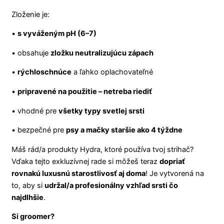
Zloženie je:
•
s vyváženým pH (6–7)
• obsahuje
zložku neutralizujúcu zápach
•
rýchloschnúce
a ľahko oplachovateľné
•
pripravené na použitie – netreba riediť
• vhodné pre
všetky typy svetlej srsti
• bezpečné pre
psy a mačky staršie ako 4 týždne
Máš rád/a produkty Hydra, ktoré používa tvoj strihač?
Vďaka tejto exkluzívnej rade si môžeš teraz
dopriať
rovnakú luxusnú starostlivosť aj doma
! Je vytvorená na
to, aby si
udržal/a profesionálny vzhľad srsti čo
najdlhšie
.
Si groomer?