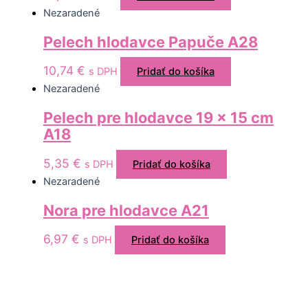
Nezaradené
Pelech hlodavce Papuče A28
10,74
€
s DPH
Pridať do košíka
Nezaradené
Pelech pre hlodavce 19 x 15 cm
A18
5,35
€
s DPH
Pridať do košíka
Nezaradené
Nora pre hlodavce A21
6,97
€
s DPH
Pridať do košíka