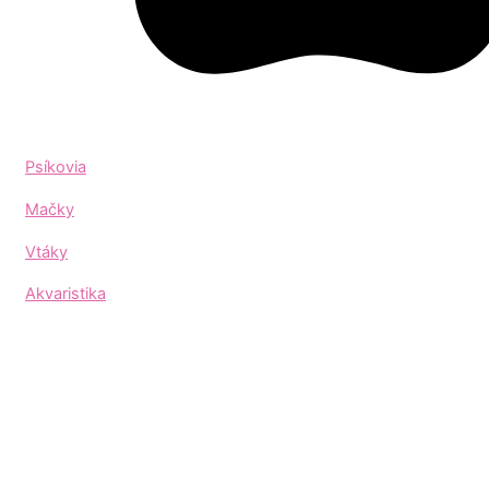
Psíkovia
Mačky
Vtáky
Akvaristika