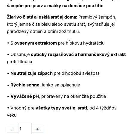
šampón pre psov a mačky na domáce použitie
Žiarivo čistá a lesklá srsť aj doma:
Prémiový šampón,
ktorý jemne čistí bielu alebo svetlú srsť, zvýrazňuje jej
prirodzený odtieň a bráni zožltnutiu.
• S
ovseným extraktom
pre hĺbkovú hydratáciu
• Obsahuje
optický rozjasňovač a harmančekový extrakt
proti žltnutiu
•
Neutralizuje zápach
pre dlhodobú sviežosť
•
Rýchlo schne
, ľahko sa oplachuje
•
Vyvážené pH
, pripravený na okamžité použitie
• Vhodný pre
všetky typy svetlej srsti
, od 4 týždňov
veku
-
+