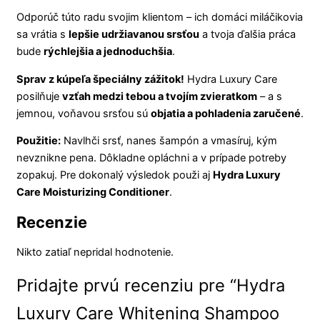
Odporúč túto radu svojim klientom – ich domáci miláčikovia
sa vrátia s
lepšie udržiavanou srsťou
a tvoja ďalšia práca
bude
rýchlejšia a jednoduchšia
.
Sprav z kúpeľa špeciálny zážitok!
Hydra Luxury Care
posilňuje
vzťah medzi tebou a tvojím zvieratkom
– a s
jemnou, voňavou srsťou sú
objatia a pohladenia zaručené
.
Použitie:
Navlhči srsť, nanes šampón a vmasíruj, kým
nevznikne pena. Dôkladne opláchni a v prípade potreby
zopakuj. Pre dokonalý výsledok použi aj
Hydra Luxury
Care Moisturizing Conditioner
.
Recenzie
Nikto zatiaľ nepridal hodnotenie.
Pridajte prvú recenziu pre “Hydra
Luxury Care Whitening Shampoo