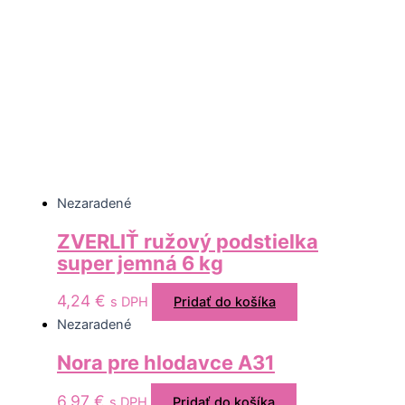
Nezaradené
ZVERLIŤ ružový podstielka
super jemná 6 kg
4,24
€
s DPH
Pridať do košíka
Nezaradené
Nora pre hlodavce A31
6,97
€
s DPH
Pridať do košíka