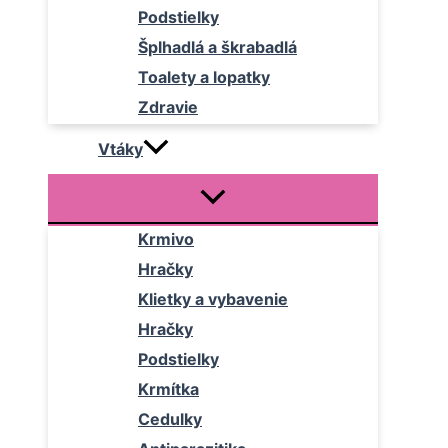
Podstielky
Šplhadlá a škrabadlá
Toalety a lopatky
Zdravie
Vtáky
Krmivo
Hračky
Klietky a vybavenie
Hračky
Podstielky
Krmítka
Cedulky