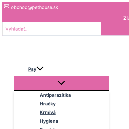
Preskočiť
obchod@pethouse.sk
na
Zľ
obsah
Search
for:
Psy
Antiparazitika
Hračky
Krmivá
Hygiena