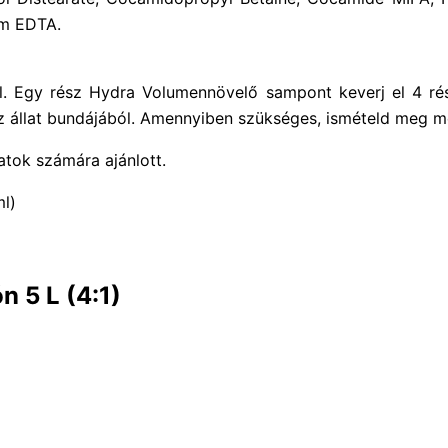
um EDTA.
el. Egy rész Hydra Volumennövelő sampont keverj el 4 rész
az állat bundájából. Amennyiben szükséges, ismételd meg 
atok számára ajánlott.
l)
 5 L (4:1)