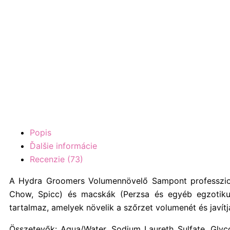
Popis
Ďalšie informácie
Recenzie (73)
A Hydra Groomers Volumennövelő Sampont professzionál
Chow, Spicc) és macskák (Perzsa és egyéb egzotikus 
tartalmaz, amelyek növelik a szőrzet volumenét és ja
Összetevők:
Aqua/Water, Sodium Laureth Sulfate, Glyc