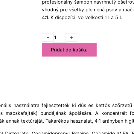
profesionálny šampón navrhnutý ošetrov
vhodný pre všetky plemená psov a mači
4:1. K dispozícii vo veľkosti 1 l a 5 l.
množstvo
-
+
Hydra
Pridať do košíka
objemový
šampón
5
L
(4:1)
is használatra fejlesztették ki dús és kettős szőrzetű
macskafajták) bundájának ápolására. A koncentrált for
vítják annak textúráját. Takarékos használat, 4:1 arán
ol Distearate, Cocamidopropyl Betaine, Cocamide MIPA, 