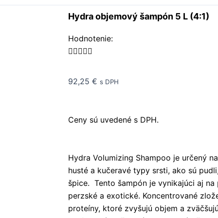
Hydra objemový šampón 5 L (4:1)
Rated
Hodnotenie:
5





out
of
92,25
€
s DPH
5
Ceny sú uvedené s DPH.
Hydra Volumizing Shampoo je určený na 
husté a kučeravé typy srsti, ako sú pudli
špice. Tento šampón je vynikajúci aj na
perzské a exotické. Koncentrované zlože
proteíny, ktoré zvyšujú objem a zväčšujú 