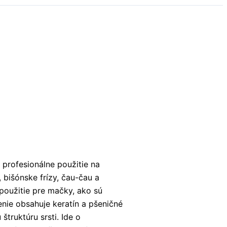
profesionálne použitie na
, bišónske frízy, čau-čau a
 použitie pre mačky, ako sú
nie obsahuje keratín a pšeničné
štruktúru srsti. Ide o