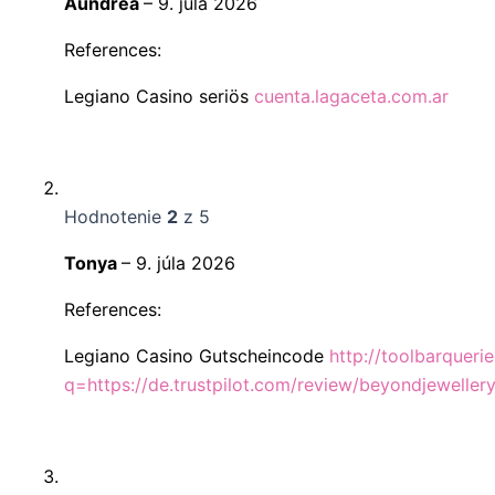
Aundrea
–
9. júla 2026
References:
Legiano Casino seriös
cuenta.lagaceta.com.ar
Hodnotenie
2
z 5
Tonya
–
9. júla 2026
References:
Legiano Casino Gutscheincode
http://toolbarqueri
q=https://de.trustpilot.com/review/beyondjewellery