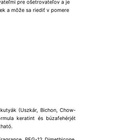
ateľmi pre ošetrovateľov a je
ek a môže sa riediť v pomere
 kutyák (Uszkár, Bichon, Chow-
mula keratint és búzafehérjét
yban hígítható.
Fragrance, PEG-12 Dimethicone,