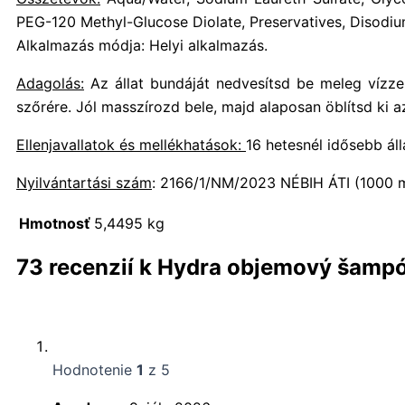
PEG-120 Methyl-Glucose Diolate, Preservatives, Disodi
Alkalmazás módja: Helyi alkalmazás.
Adagolás:
Az állat bundáját nedvesítsd be meleg vízz
szőrére. Jól masszírozd bele, majd alaposan öblítsd ki 
Ellenjavallatok és mellékhatások:
16 hetesnél idősebb áll
Nyilvántartási szám
: 2166/1/NM/2023 NÉBIH ÁTI (1000 m
Hmotnosť
5,4495 kg
73 recenzií k
Hydra objemový šampón
Hodnotenie
1
z 5