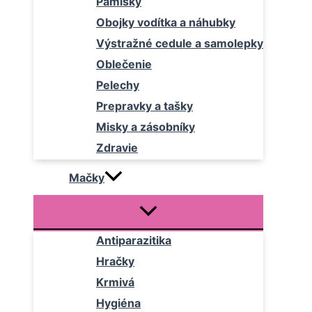
Pamlsky
Obojky vodítka a náhubky
Výstražné cedule a samolepky
Oblečenie
Pelechy
Prepravky a tašky
Misky a zásobníky
Zdravie
Mačky
Antiparazitika
Hračky
Krmivá
Hygiéna