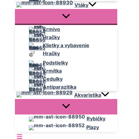
Vtáky
Krmivo
Hračky
Klietky a vybavenie
Hračky
Podstielky
Krmítka
Cedulky
Antiparazitika
Akvaristika
Rybičky
Plazy