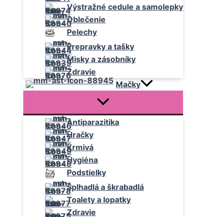
Výstražné cedule a samolepky
Oblečenie
Pelechy
Prepravky a tašky
Misky a zásobníky
Zdravie
Mačky
Antiparazitika
Hračky
Krmivá
Hygiéna
Podstielky
Šplhadlá a škrabadlá
Toalety a lopatky
Zdravie