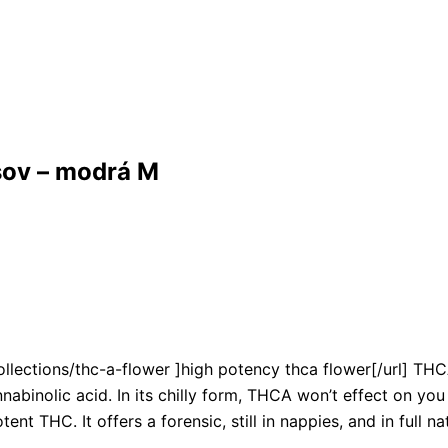
sov – modrá M
lections/thc-a-flower ]high potency thca flower[/url] THCA f
nabinolic acid. In its chilly form, THCA won’t effect on you
tent THC. It offers a forensic, still in nappies, and in ful