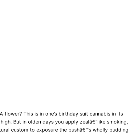
lower? This is in one’s birthday suit cannabis in its
 high. But in olden days you apply zealâ€”like smoking,
l natural custom to exposure the bushâ€™s wholly budding