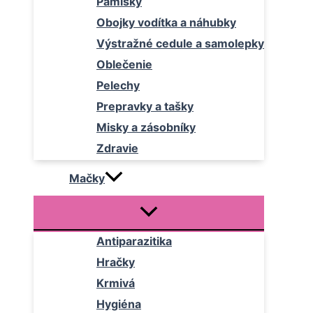
Pamlsky
Obojky vodítka a náhubky
Výstražné cedule a samolepky
Oblečenie
Pelechy
Prepravky a tašky
Misky a zásobníky
Zdravie
Mačky
Antiparazitika
Hračky
Krmivá
Hygiéna