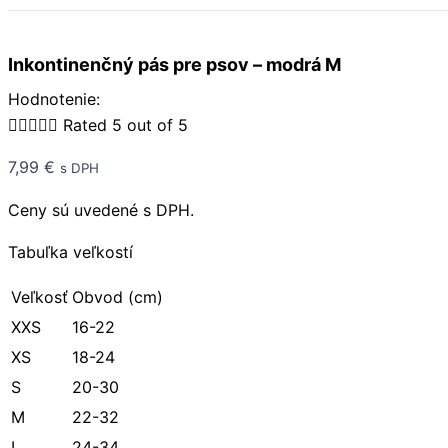
Inkontinenčný pás pre psov – modrá M
Hodnotenie:





Rated 5 out of 5
7,99
€
s DPH
Ceny sú uvedené s DPH.
Tabuľka veľkostí
Veľkosť
Obvod (cm)
XXS
16-22
XS
18-24
S
20-30
M
22-32
L
24-34