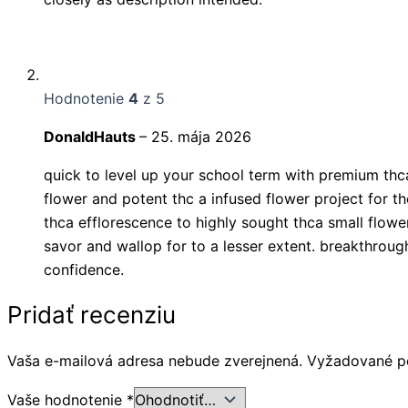
Hodnotenie
4
z 5
DonaldHauts
–
25. mája 2026
quick to level up your school term with premium th
flower and potent thc a infused flower project for t
thca efflorescence to highly sought thca small flowe
savor and wallop for to a lesser extent. breakthroug
confidence.
Pridať recenziu
Vaša e-mailová adresa nebude zverejnená.
Vyžadované p
Vaše hodnotenie
*