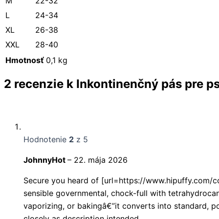
M
22-32
L
24-34
XL
26-38
XXL
28-40
Hmotnosť
0,1 kg
2 recenzie k
Inkontinenčný pás pre p
Hodnotenie
2
z 5
JohnnyHot
–
22. mája 2026
Secure you heard of [url=https://www.hipuffy.com/col
sensible governmental, chock-full with tetrahydrocan
vaporizing, or bakingâ€”it converts into standard, po
closely as description intended.