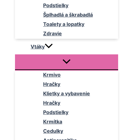
Podstielky
Šplhadlá a škrabadlá
Toalety a lopatky
Zdravie
Vtáky
Krmivo
Hračky
Klietky a vybavenie
Hračky
Podstielky
Krmítka
Cedulky