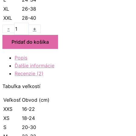
XL
26-38
XXL
28-40
-
+
Pridať do košíka
Popis
Ďalšie informácie
Recenzie (2)
Tabuľka veľkostí
Veľkosť
Obvod (cm)
XXS
16-22
XS
18-24
S
20-30