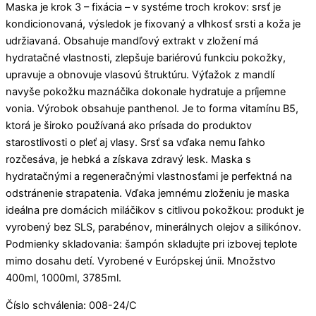
Maska je krok 3 – fixácia – v systéme troch krokov: srsť je
kondicionovaná, výsledok je fixovaný a vlhkosť srsti a koža je
udržiavaná. Obsahuje mandľový extrakt v zložení má
hydratačné vlastnosti, zlepšuje bariérovú funkciu pokožky,
upravuje a obnovuje vlasovú štruktúru. Výťažok z mandlí
navyše pokožku maznáčika dokonale hydratuje a príjemne
vonia. Výrobok obsahuje panthenol. Je to forma vitamínu B5,
ktorá je široko používaná ako prísada do produktov
starostlivosti o pleť aj vlasy. Srsť sa vďaka nemu ľahko
rozčesáva, je hebká a získava zdravý lesk. Maska s
hydratačnými a regeneračnými vlastnosťami je perfektná na
odstránenie strapatenia. Vďaka jemnému zloženiu je maska ​​
ideálna pre domácich miláčikov s citlivou pokožkou: produkt je
vyrobený bez SLS, parabénov, minerálnych olejov a silikónov.
Podmienky skladovania: šampón skladujte pri izbovej teplote
mimo dosahu detí. Vyrobené v Európskej únii. Množstvo
400ml, 1000ml, 3785ml.
Číslo schválenia: 008-24/C