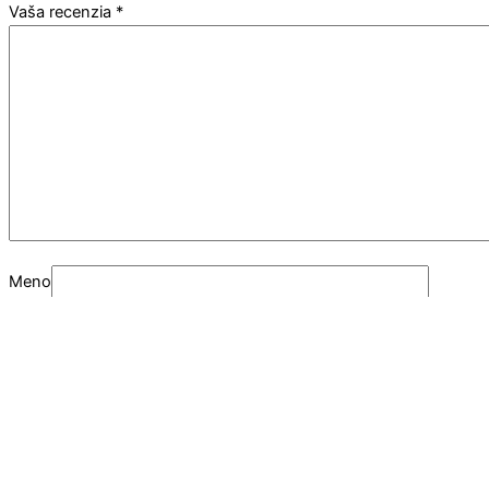
Vaša recenzia
*
Meno
E-mail
Prečo si vybrať práve nás?