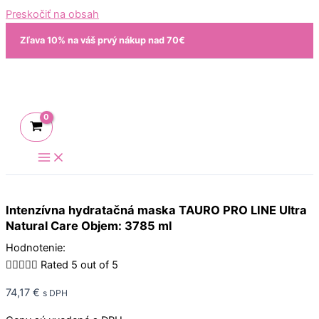
Preskočiť na obsah
Zľava 10% na váš prvý nákup nad 70€
Intenzívna hydratačná maska TAURO PRO LINE Ultra
Natural Care Objem: 3785 ml
Hodnotenie:





Rated 5 out of 5
74,17
€
s DPH