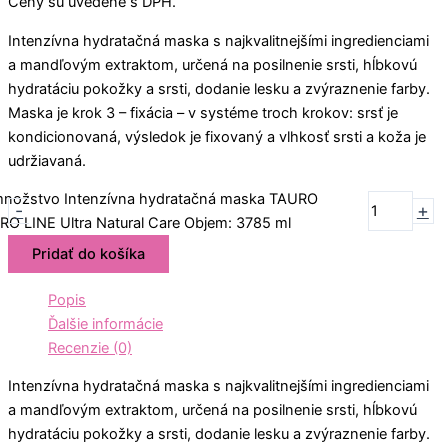
Ceny sú uvedené s DPH.
Intenzívna hydratačná maska ​​s najkvalitnejšími ingredienciami
a mandľovým extraktom, určená na posilnenie srsti, hĺbkovú
hydratáciu pokožky a srsti, dodanie lesku a zvýraznenie farby.
Maska je krok 3 – fixácia – v systéme troch krokov: srsť je
kondicionovaná, výsledok je fixovaný a vlhkosť srsti a koža je
udržiavaná.
nožstvo Intenzívna hydratačná maska TAURO
-
+
RO LINE Ultra Natural Care Objem: 3785 ml
Pridať do košíka
Popis
Ďalšie informácie
Recenzie (0)
Intenzívna hydratačná maska ​​s najkvalitnejšími ingredienciami
a mandľovým extraktom, určená na posilnenie srsti, hĺbkovú
hydratáciu pokožky a srsti, dodanie lesku a zvýraznenie farby.