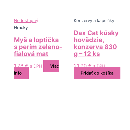
Nedostupný
Konzervy a kapsičky
Hračky
Dax Cat kúsky
Myš a loptička
hovädzie,
s perím zeleno-
konzerva 830
fialová mat
g – 12 ks
1,78
€
21,90
€
s DPH
Viac
s DPH
info
Pridať do košíka