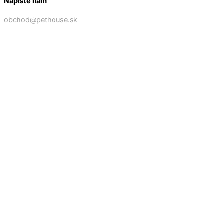
Napíšte nám
obchod@pethouse.sk