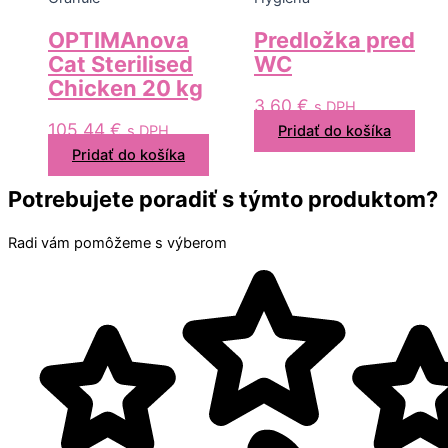
OPTIMAnova
Predložka pred
Cat Sterilised
WC
Chicken 20 kg
3,60
€
s DPH
105,44
€
s DPH
Pridať do košíka
Pridať do košíka
Potrebujete poradiť s týmto produktom?
Radi vám pomôžeme s výberom