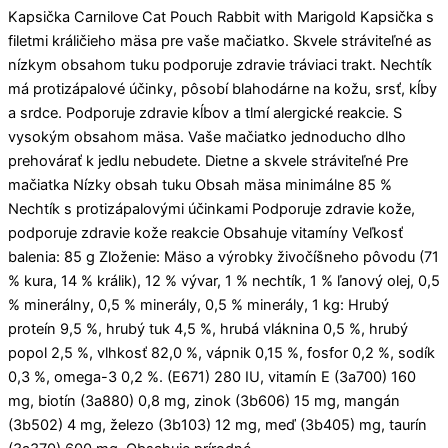
Kapsička Carnilove Cat Pouch Rabbit with Marigold Kapsička s
filetmi králičieho mäsa pre vaše mačiatko. Skvele stráviteľné as
nízkym obsahom tuku podporuje zdravie tráviaci trakt. Nechtík
má protizápalové účinky, pôsobí blahodárne na kožu, srsť, kĺby
a srdce. Podporuje zdravie kĺbov a tlmí alergické reakcie. S
vysokým obsahom mäsa. Vaše mačiatko jednoducho dlho
prehovárať k jedlu nebudete. Dietne a skvele stráviteľné Pre
mačiatka Nízky obsah tuku Obsah mäsa minimálne 85 %
Nechtík s protizápalovými účinkami Podporuje zdravie kože,
podporuje zdravie kože reakcie Obsahuje vitamíny Veľkosť
balenia: 85 g Zloženie: Mäso a výrobky živočíšneho pôvodu (71
% kura, 14 % králik), 12 % vývar, 1 % nechtík, 1 % ľanový olej, 0,5
% minerálny, 0,5 % minerály, 0,5 % minerály, 1 kg: Hrubý
proteín 9,5 %, hrubý tuk 4,5 %, hrubá vláknina 0,5 %, hrubý
popol 2,5 %, vlhkosť 82,0 %, vápnik 0,15 %, fosfor 0,2 %, sodík
0,3 %, omega-3 0,2 %. (E671) 280 IU, vitamín E (3a700) 160
mg, biotín (3a880) 0,8 mg, zinok (3b606) 15 mg, mangán
(3b502) 4 mg, železo (3b103) 12 mg, meď (3b405) mg, taurín