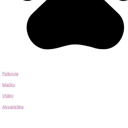
Psíkovia
Mačky
Vtáky
Akvaristika