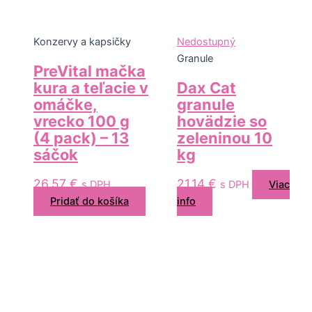
Konzervy a kapsičky
Nedostupný
Granule
PreVital mačka
kura a teľacie v
Dax Cat
omáčke,
granule
vrecko 100 g
hovädzie so
(4 pack) – 13
zeleninou 10
sáčok
kg
26,57
€
21,14
€
s DPH
s DPH
Viac
Pridať do košíka
info