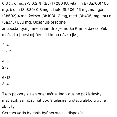
0,3 %, omega-3 0,2 %. (E671) 280 IU, vitamín E (3a700) 160
mg, biotín (3a880) 0,8 mg, zinok (3b606) 15 mg, mangán
(3b502) 4 mg, železo (3b103) 12 mg, meď (3b405) mg, taurín
(3a370) 600 mg. Obsahuje prírodné
antioxidanty.mj=medzinárodná jednotka Krmná dávka: Vek
mačiatka [mesiac] Denná kŕmna dávka [ks]
2-4
1,5-2
4-6
2-3
6-12
3-4
Tieto pokyny sú len orientačné. Individuálne požiadavky
mačiatok sa môžu líšiť podľa telesného stavu alebo úrovne
aktivity.
Čerstvá voda by mala byť neustále k dispozícii.