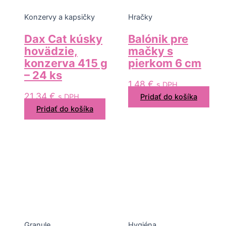
Konzervy a kapsičky
Hračky
Dax Cat kúsky
Balónik pre
hovädzie,
mačky s
konzerva 415 g
pierkom 6 cm
– 24 ks
1,48
€
s DPH
21,34
€
s DPH
Pridať do košíka
Pridať do košíka
Granule
Hygiéna