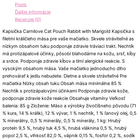
Popis
Ďalšie informácie
Recenzie (0)
Kapsička Carnilove Cat Pouch Rabbit with Marigold Kapsička s
filetmi králičieho mäsa pre vaše mačiatko. Skvele stráviteľné as
nízkym obsahom tuku podporuje zdravie tráviaci trakt. Nechtík
má protizápalové účinky, pôsobí blahodárne na kožu, srsť, kĺby
a srdce. Podporuje zdravie kĺbov a tlmí alergické reakcie. S
vysokým obsahom mäsa. Vaše mačiatko jednoducho dlho
prehovárať k jedlu nebudete. Dietne a skvele stráviteľné Pre
mačiatka Nízky obsah tuku Obsah mäsa minimálne 85 %
Nechtík s protizápalovými účinkami Podporuje zdravie kože,
podporuje zdravie kože reakcie Obsahuje vitamíny Veľkosť
balenia: 85 g Zloženie: Mäso a výrobky živočíšneho pôvodu (71
% kura, 14 % králik), 12 % vývar, 1 % nechtík, 1 % ľanový olej, 0,5
% minerálny, 0,5 % minerály, 0,5 % minerály, 1 kg: Hrubý
proteín 9,5 %, hrubý tuk 4,5 %, hrubá vláknina 0,5 %, hrubý
popol 2,5 %, vlhkosť 82,0 %, vápnik 0,15 %, fosfor 0,2 %, sodík