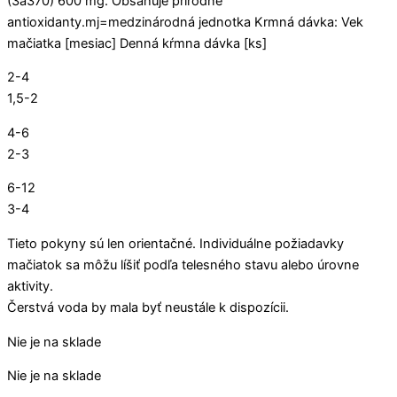
(3a370) 600 mg. Obsahuje prírodné
antioxidanty.mj=medzinárodná jednotka Krmná dávka: Vek
mačiatka [mesiac] Denná kŕmna dávka [ks]
2-4
1,5-2
4-6
2-3
6-12
3-4
Tieto pokyny sú len orientačné. Individuálne požiadavky
mačiatok sa môžu líšiť podľa telesného stavu alebo úrovne
aktivity.
Čerstvá voda by mala byť neustále k dispozícii.
Nie je na sklade
Nie je na sklade