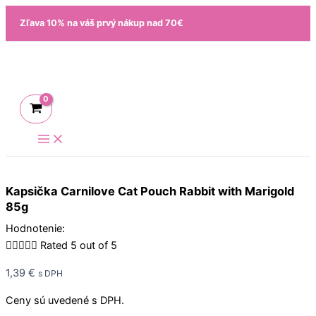
Preskočiť
Zľava 10% na váš prvý nákup nad 70€
na
obsah
Kapsička Carnilove Cat Pouch Rabbit with Marigold
85g
Hodnotenie:





Rated 5 out of 5
1,39
€
s DPH
Ceny sú uvedené s DPH.