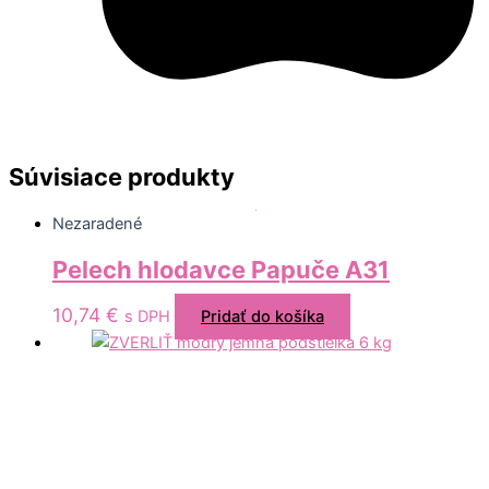
Súvisiace produkty
Nezaradené
Pelech hlodavce Papuče A31
10,74
€
s DPH
Pridať do košíka