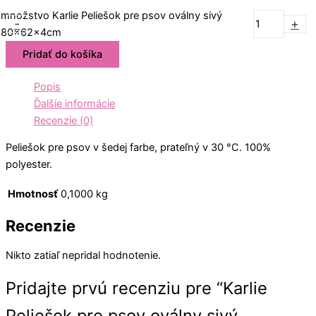
množstvo Karlie Peliešok pre psov oválny sivý
-
+
80x62x4cm
Pridať do košíka
Popis
Ďalšie informácie
Recenzie (0)
Peliešok pre psov v šedej farbe, prateľný v 30 °C. 100%
polyester.
Hmotnosť
0,1000 kg
Recenzie
Nikto zatiaľ nepridal hodnotenie.
Pridajte prvú recenziu pre “Karlie
Peliešok pre psov oválny sivý