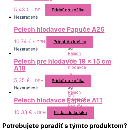
5,43
€
s DPH
Pridať do košíka
Nezaradené
Pelech hlodavce Papuče A26
10,74
€
s DPH
Pridať do košíka
Nezaradené
Pelech pre hlodavce 19 x 15 cm
A18
5,35
€
s DPH
Pridať do košíka
Nezaradené
Pelech hlodavce Papuče A11
10,33
€
s DPH
Pridať do košíka
Potrebujete poradiť s týmto produktom?