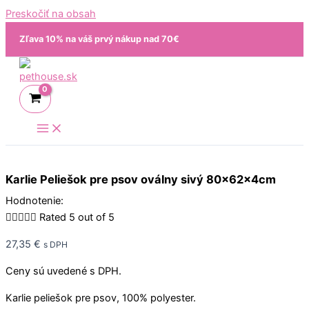
Preskočiť na obsah
Zľava 10% na váš prvý nákup nad 70€
Karlie Peliešok pre psov oválny sivý 80x62x4cm
Hodnotenie:





Rated 5 out of 5
27,35
€
s DPH
Ceny sú uvedené s DPH.
Karlie peliešok pre psov, 100% polyester.