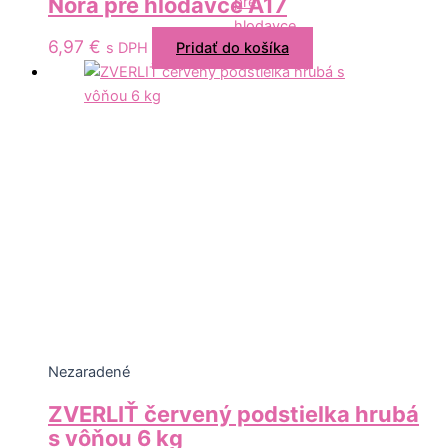
Nora pre hlodavce A17
6,97
€
s DPH
Pridať do košíka
Nezaradené
ZVERLIŤ červený podstielka hrubá
s vôňou 6 kg