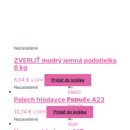
Nezaradené
ZVERLIŤ modrý jemná podstielka
6 kg
6,04
€
s DPH
Pridať do košíka
Nezaradené
Pelech hlodavce Papuče A23
10,74
€
s DPH
Pridať do košíka
Nezaradené