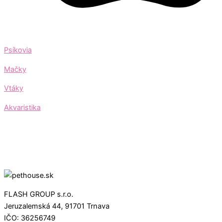
Psíkovia
Mačky
Vtáky
Akvaristika
FLASH GROUP s.r.o.
Jeruzalemská 44, 91701 Trnava
IČO: 36256749