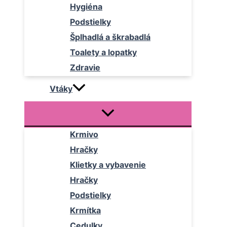
Hygiéna
Podstielky
Šplhadlá a škrabadlá
Toalety a lopatky
Zdravie
Vtáky
Krmivo
Hračky
Klietky a vybavenie
Hračky
Podstielky
Krmítka
Cedulky