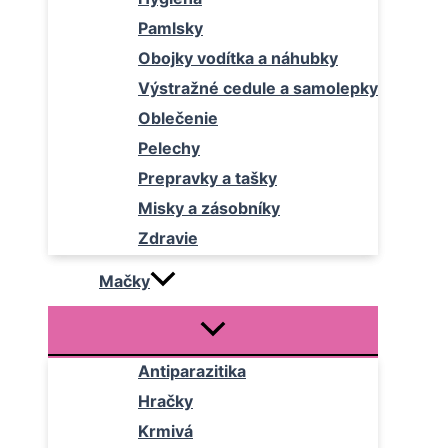
Pamlsky
Obojky vodítka a náhubky
Výstražné cedule a samolepky
Oblečenie
Pelechy
Prepravky a tašky
Misky a zásobníky
Zdravie
Mačky
Antiparazitika
Hračky
Krmivá