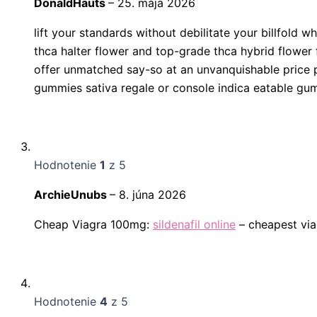
DonaldHauts
–
25. mája 2026
lift your standards without debilitate your billfold 
thca halter flower and top-grade thca hybrid flower f
offer unmatched say-so at an unvanquishable price pe
gummies sativa regale or console indica eatable gum
Hodnotenie
1
z 5
ArchieUnubs
–
8. júna 2026
Cheap Viagra 100mg:
sildenafil online
– cheapest via
Hodnotenie
4
z 5