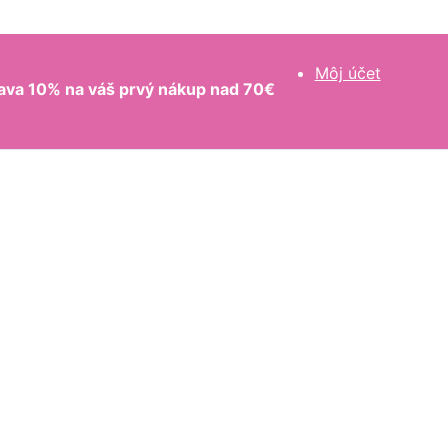
Môj účet
ava 10% na váš prvý nákup nad 70€