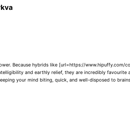
rkva
lower. Because hybrids like [url=https://www.hipuffy.com/
ligibility and earthly relief, they are incredibly favourite 
keeping your mind biting, quick, and well-disposed to brai