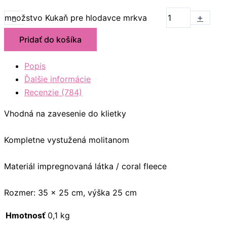
-
+
množstvo Kukaň pre hlodavce mrkva
Pridať do košíka
Popis
Ďalšie informácie
Recenzie (784)
Vhodná na zavesenie do klietky
Kompletne vystužená molitanom
Materiál impregnovaná látka / coral fleece
Rozmer: 35 x 25 cm, výška 25 cm
Hmotnosť
0,1 kg