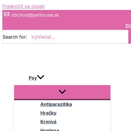
Preskočiť na obsah
obchod@pethouse.sk
Zľ
Search for:
Psy
Antiparazitika
Hračky
Krmivá
Hygiena