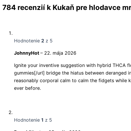
784 recenzií k
Kukaň pre hlodavce m
Hodnotenie
2
z 5
JohnnyHot
–
22. mája 2026
Ignite your inventive suggestion with hybrid THCA f
gummies[/url] bridge the hiatus between deranged intel
reasonably corporal calm to calm the fidgets while 
ever before.
Hodnotenie
1
z 5