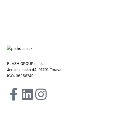
FLASH GROUP s.r.o.
Jeruzalemská 44, 91701 Trnava
IČO: 36256749
F
L
I
X
a
i
n
-