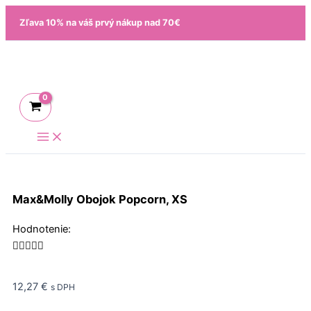
Preskočiť
Zľava 10% na váš prvý nákup nad 70€
na
obsah
Max&Molly Obojok Popcorn, XS
Rated
Hodnotenie:
5





out
of
12,27
€
s DPH
5