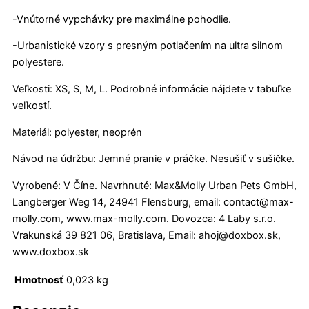
-Vnútorné vypchávky pre maximálne pohodlie.
-Urbanistické vzory s presným potlačením na ultra silnom
polyestere.
Veľkosti: XS, S, M, L. Podrobné informácie nájdete v tabuľke
veľkostí.
Materiál: polyester, neoprén
Návod na údržbu: Jemné pranie v práčke. Nesušiť v sušičke.
Vyrobené: V Číne. Navrhnuté: Max&Molly Urban Pets GmbH,
Langberger Weg 14, 24941 Flensburg, email: contact@max-
molly.com, www.max-molly.com. Dovozca: 4 Laby s.r.o.
Vrakunská 39 821 06, Bratislava, Email: ahoj@doxbox.sk,
www.doxbox.sk
Hmotnosť
0,023 kg