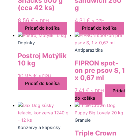
Snacks 500 g
sandwich 250
(cca 42 ks)
g
8,56
€
4,31
€
s DPH
s DPH
Pridať do košíka
Pridať do košíka
Doplnky
Antiparazitika
Postroj Motýlik
10 kg
FIPRON spot-
on pre psov S, 1
10,95
€
s DPH
x 0,67 ml
Pridať do košíka
7,41
€
s DPH
Pridať
do košíka
Granule
Konzervy a kapsičky
Triple Crown