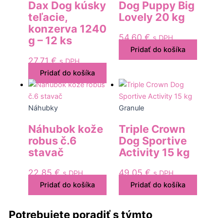
Dax Dog kúsky
Dog Puppy Big
teľacie,
Lovely 20 kg
konzerva 1240
54,60
€
s DPH
g – 12 ks
Pridať do košíka
27,71
€
s DPH
Pridať do košíka
Náhubky
Granule
Náhubok kože
Triple Crown
robus č.6
Dog Sportive
stavač
Activity 15 kg
22,85
€
49,05
€
s DPH
s DPH
Pridať do košíka
Pridať do košíka
Potrebujete poradiť s týmto