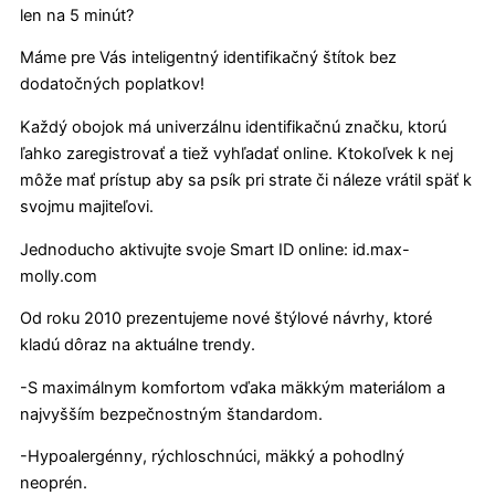
len na 5 minút?
Máme pre Vás inteligentný identifikačný štítok bez
dodatočných poplatkov!
Každý obojok má univerzálnu identifikačnú značku, ktorú
ľahko zaregistrovať a tiež vyhľadať online. Ktokoľvek k nej
môže mať prístup aby sa psík pri strate či náleze vrátil späť k
svojmu majiteľovi.
Jednoducho aktivujte svoje Smart ID online: id.max-
molly.com
Od roku 2010 prezentujeme nové štýlové návrhy, ktoré
kladú dôraz na aktuálne trendy.
-S maximálnym komfortom vďaka mäkkým materiálom a
najvyšším bezpečnostným štandardom.
-Hypoalergénny, rýchloschnúci, mäkký a pohodlný
neoprén.