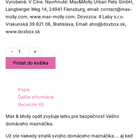
Vyrobené: V Číne. Navrhnuté: Max&Molly Urban Pets GmbH,
Langberger Weg 14, 24941 Flensburg, email: contact@max-
molly.com, www.max-molly.com. Dovozca: 4 Laby s.r.o.
Vrakunská 39 821 06, Bratislava, Email: ahoj@doxbox.sk,
www.doxbox.sk
množstvo
-
+
Max&Molly
Pridať do košíka
Obojok
Popcorn,
XS
Popis
Ďalšie informácie
Recenzie (0)
Max & Molly opäť zvyšuje latku pre bezpečnosť Vášho
domáceho maznáčika.
Už ste niekedy stratili svojho domáceho maznáčika … aj keď