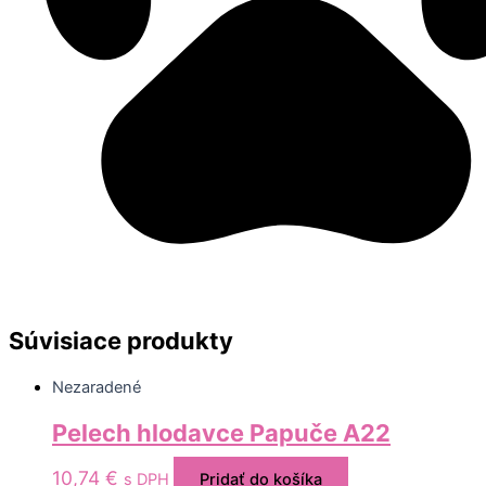
Súvisiace produkty
Nezaradené
Pelech hlodavce Papuče A22
10,74
€
s DPH
Pridať do košíka