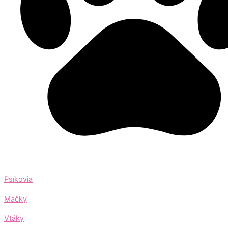
Psíkovia
Mačky
Vtáky