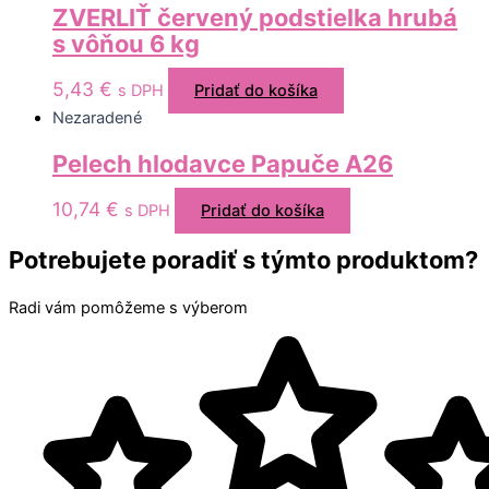
ZVERLIŤ červený podstielka hrubá
s vôňou 6 kg
5,43
€
s DPH
Pridať do košíka
Nezaradené
Pelech hlodavce Papuče A26
10,74
€
s DPH
Pridať do košíka
Potrebujete poradiť s týmto produktom?
Radi vám pomôžeme s výberom