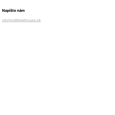
Napíšte nám
obchod@pethouse.sk