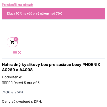
Preskočiť na obsah
Zľava 10% na váš prvý nákup nad 70€
Náhradný kyslíkový box pre sušiace boxy PHOENIX
A0269 a A4008
Hodnotenie:





Rated 5 out of 5
74,16
€
s DPH
Ceny sú uvedené s DPH.