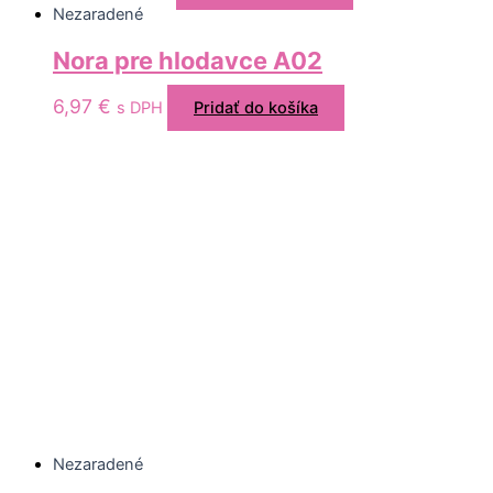
Nezaradené
Nora pre hlodavce A02
6,97
€
s DPH
Pridať do košíka
Nezaradené