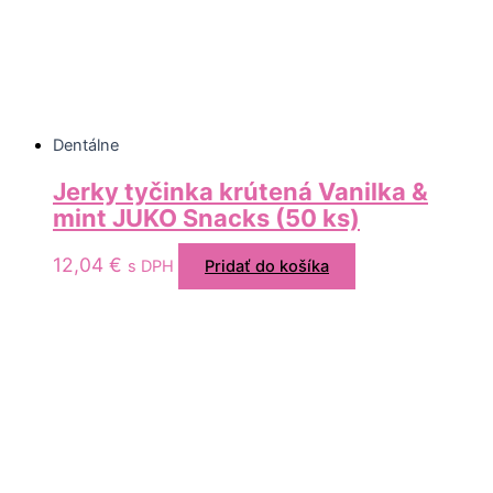
Dentálne
Jerky tyčinka krútená Vanilka &
mint JUKO Snacks (50 ks)
12,04
€
s DPH
Pridať do košíka