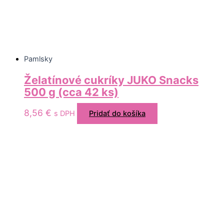
Pamlsky
Želatínové cukríky JUKO Snacks
500 g (cca 42 ks)
8,56
€
s DPH
Pridať do košíka