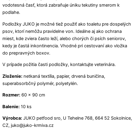
vodotesná časť, ktorá zabraňuje úniku tekutiny smerom k
podlahe.
Podložky JUKO je možné tiež použiť ako toaletu pre dospelých
psov, ktorí nemôžu pravidelne von. Ideálne aj ako ochrana
miest, kde zviera často leží, alebo chorých či psích seniorov,
kedy je častá inkontinencia. Vhodné pri cestovaní ako vložka
do prepravných boxov.
V prípade požitia časti podložky, kontaktujte veterinára.
Zloženie:
netkaná textília, papier, drvená buničina,
superabsorbčný polymér, polyetylén.
Rozmer:
60 x 90 cm
Balenie:
10 ks
Výrobca:
JUKO petfood sro, U Tehelne 768, 664 52 Sokolnice,
CZ, juko@juko-krmiva.cz