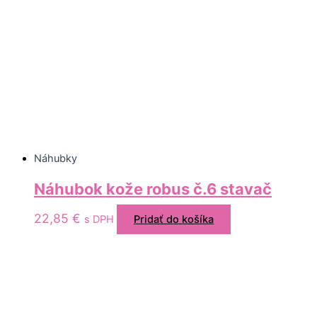
Náhubky
Náhubok kože robus č.6 stavač
22,85
€
s DPH
Pridať do košíka