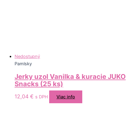
Nedostupný
Pamlsky
Jerky uzol Vanilka & kuracie JUKO
Snacks (25 ks)
12,04
€
s DPH
Viac info