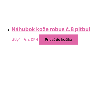
Náhubok kože robus č.8 pitbul
38,41
€
s DPH
Pridať do košíka