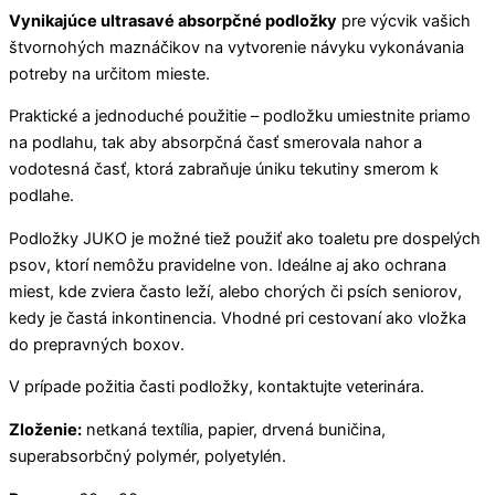
Vynikajúce ultrasavé absorpčné podložky
pre výcvik vašich
štvornohých maznáčikov na vytvorenie návyku vykonávania
potreby na určitom mieste.
Praktické a jednoduché použitie – podložku umiestnite priamo
na podlahu, tak aby absorpčná časť smerovala nahor a
vodotesná časť, ktorá zabraňuje úniku tekutiny smerom k
podlahe.
Podložky JUKO je možné tiež použiť ako toaletu pre dospelých
psov, ktorí nemôžu pravidelne von. Ideálne aj ako ochrana
miest, kde zviera často leží, alebo chorých či psích seniorov,
kedy je častá inkontinencia. Vhodné pri cestovaní ako vložka
do prepravných boxov.
V prípade požitia časti podložky, kontaktujte veterinára.
Zloženie:
netkaná textília, papier, drvená buničina,
superabsorbčný polymér, polyetylén.