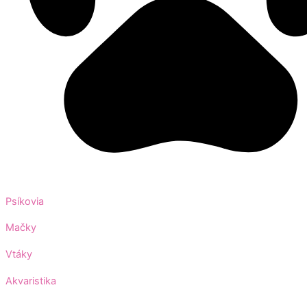
Psíkovia
Mačky
Vtáky
Akvaristika