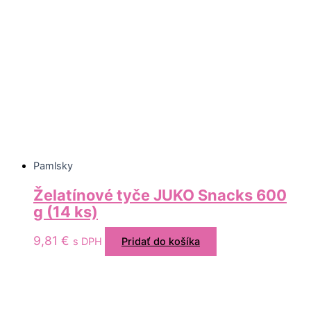
Pamlsky
Želatínové tyče JUKO Snacks 600
g (14 ks)
9,81
€
s DPH
Pridať do košíka