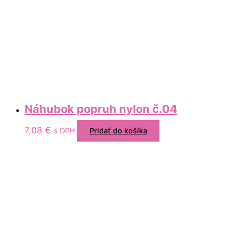
Náhubok popruh nylon č.04
7,08
€
s DPH
Pridať do košíka