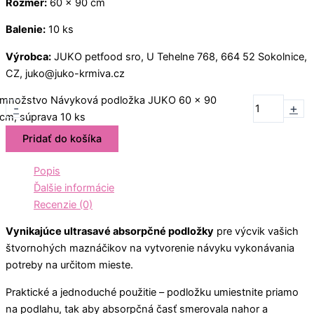
Rozmer:
60 x 90 cm
Balenie:
10 ks
Výrobca:
JUKO petfood sro, U Tehelne 768, 664 52 Sokolnice,
CZ, juko@juko-krmiva.cz
množstvo Návyková podložka JUKO 60 x 90
-
+
cm, súprava 10 ks
Pridať do košíka
Popis
Ďalšie informácie
Recenzie (0)
Vynikajúce ultrasavé absorpčné podložky
pre výcvik vašich
štvornohých maznáčikov na vytvorenie návyku vykonávania
potreby na určitom mieste.
Praktické a jednoduché použitie – podložku umiestnite priamo
na podlahu, tak aby absorpčná časť smerovala nahor a