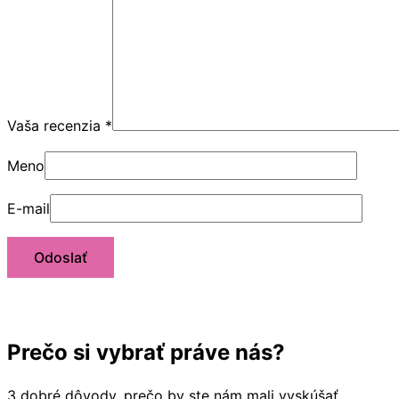
Vaša recenzia
*
Meno
E-mail
Prečo si vybrať práve nás?
3 dobré dôvody, prečo by ste nám mali vyskúšať