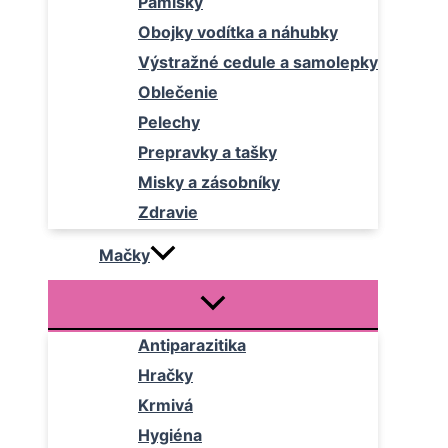
Pamlsky
Obojky vodítka a náhubky
Výstražné cedule a samolepky
Oblečenie
Pelechy
Prepravky a tašky
Misky a zásobníky
Zdravie
Mačky
Antiparazitika
Hračky
Krmivá
Hygiéna