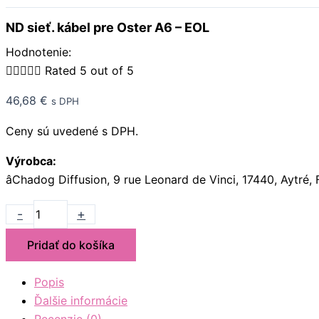
ND sieť. kábel pre Oster A6 – EOL
Hodnotenie:





Rated 5 out of 5
46,68
€
s DPH
Ceny sú uvedené s DPH.
Výrobca:
âChadog Diffusion, 9 rue Leonard de Vinci, 17440, Aytré
-
+
Pridať do košíka
Popis
Ďalšie informácie