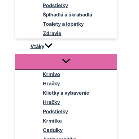
Podstielky
Šplhadlá a škrabadlá
Toalety a lopatky
Zdravie
Vtáky
Krmivo
Hračky
Klietky a vybavenie
Hračky
Podstielky
Krmítka
Cedulky