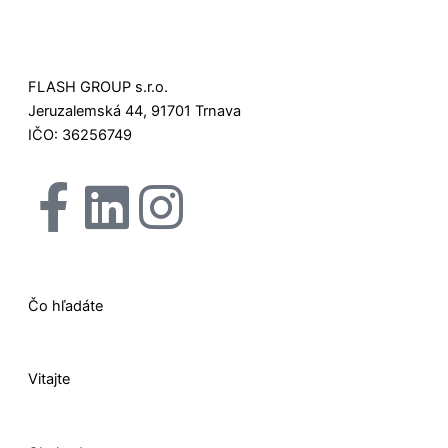
FLASH GROUP s.r.o.
Jeruzalemská 44, 91701 Trnava
IČO: 36256749
F
L
I
X
a
i
n
-
c
n
s
t
Čo hľadáte
e
k
t
w
Vitajte
b
e
a
i