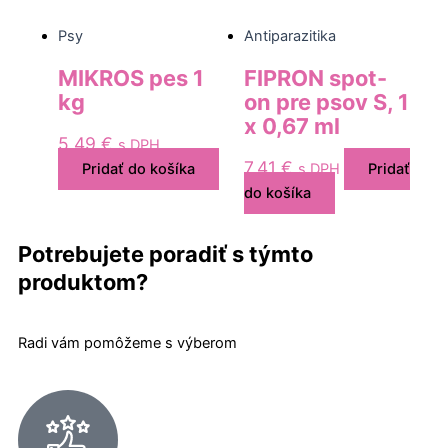
Psy
Antiparazitika
MIKROS pes 1
FIPRON spot-
kg
on pre psov S, 1
x 0,67 ml
5,49
€
s DPH
7,41
€
Pridať do košíka
s DPH
Pridať
do košíka
Potrebujete poradiť s týmto
produktom?
Radi vám pomôžeme s výberom