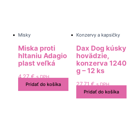
Misky
Konzervy a kapsičky
Miska proti
Dax Dog kúsky
hltaniu Adagio
hovädzie,
plast veľká
konzerva 1240
g – 12 ks
4,27
€
s DPH
27,71
€
Pridať do košíka
s DPH
Pridať do košíka