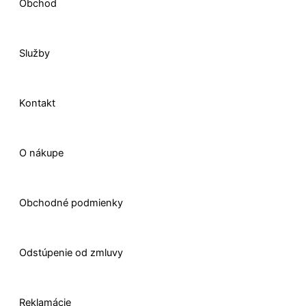
o
d
g
t
Obchod
o
i
r
t
Služby
k
n
a
e
-
m
r
Kontakt
f
O nákupe
Obchodné podmienky
Odstúpenie od zmluvy
Reklamácie