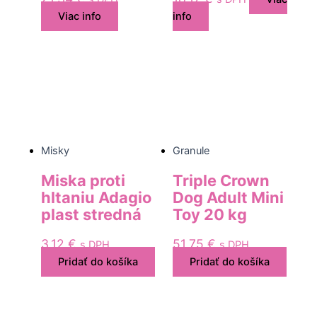
Viac info
info
Misky
Granule
Miska proti
Triple Crown
hltaniu Adagio
Dog Adult Mini
plast stredná
Toy 20 kg
3,12
€
51,75
€
s DPH
s DPH
Pridať do košíka
Pridať do košíka