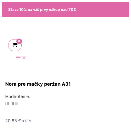
Preskočiť
Zľava 10% na váš prvý nákup nad 70€
na
obsah
Nora pre mačky peržan A31
Rated
Hodnotenie:
5





out
of
20,85
€
s DPH
5