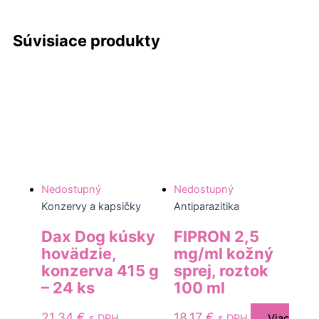
Súvisiace produkty
Nedostupný
Nedostupný
Konzervy a kapsičky
Antiparazitika
Dax Dog kúsky
FIPRON 2,5
hovädzie,
mg/ml kožný
konzerva 415 g
sprej, roztok
– 24 ks
100 ml
21,34
€
18,17
€
s DPH
s DPH
Viac