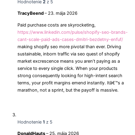
Hodnotenie
2
z 5
TracyBeend
–
23. mája 2026
Paid purchase costs are skyrocketing,
https://www.linkedin.com/pulse/shopify-seo-brands-
cant-scale-paid-ads-cases-dmitri-bezdetny-enfuf/
making shopify seo more pivotal than ever. Driving
sustainable, inborn traffic via seo quest of shopify
market excrescence means you aren’t paying as a
service to every single click. When your products
strong consequently looking for high-intent search
terms, your profit margins emend instantly. Itâ€™s a
marathon, not a sprint, but the payoff is massive.
Hodnotenie
1
z 5
DonaldHauts
–
25. mája 2026