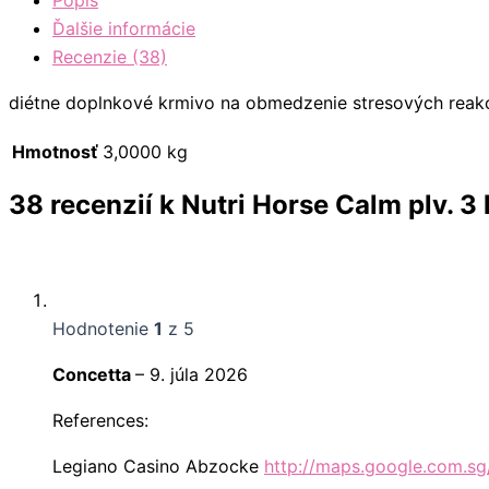
Popis
Ďalšie informácie
Recenzie (38)
diétne doplnkové krmivo na obmedzenie stresových reakc
Hmotnosť
3,0000 kg
38 recenzií k
Nutri Horse Calm plv. 3 
Hodnotenie
1
z 5
Concetta
–
9. júla 2026
References:
Legiano Casino Abzocke
http://maps.google.com.sg/