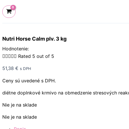
Nutri Horse Calm plv. 3 kg
Hodnotenie:





Rated 5 out of 5
51,38
€
s DPH
Ceny sú uvedené s DPH.
diétne doplnkové krmivo na obmedzenie stresových reakc
Nie je na sklade
Nie je na sklade