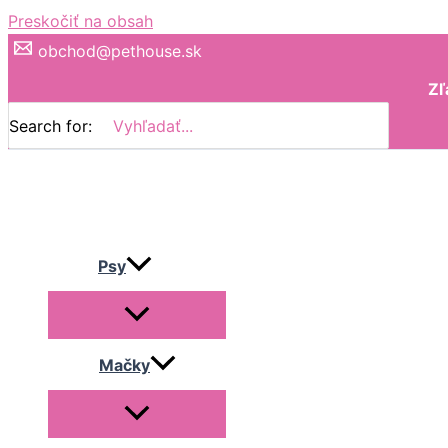
Preskočiť na obsah
obchod@pethouse.sk
Zľ
Search for:
Psy
Mačky