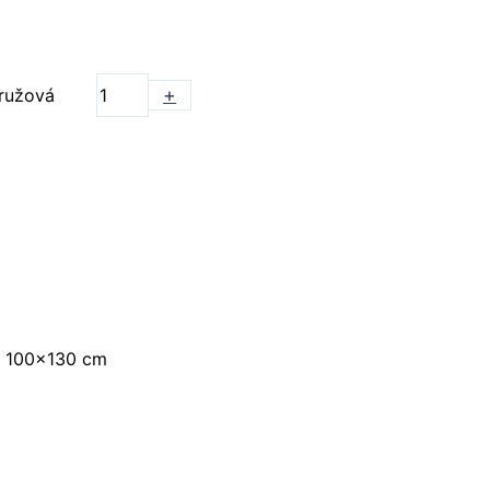
+
ružová
, 100×130 cm