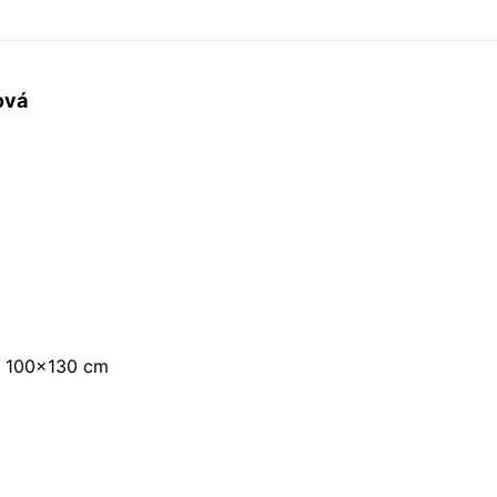
ová
, 100×130 cm