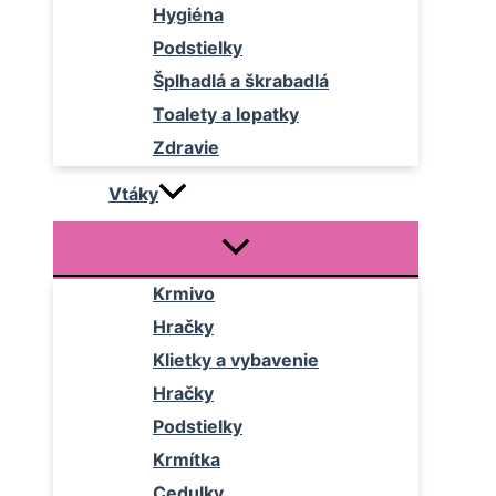
Hygiéna
Podstielky
Šplhadlá a škrabadlá
Toalety a lopatky
Zdravie
Vtáky
Krmivo
Hračky
Klietky a vybavenie
Hračky
Podstielky
Krmítka
Cedulky