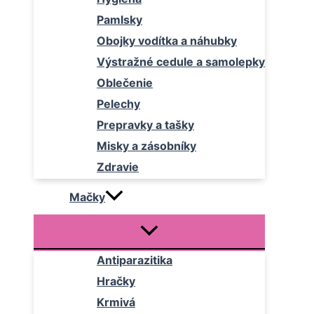
Pamlsky
Obojky vodítka a náhubky
Výstražné cedule a samolepky
Oblečenie
Pelechy
Prepravky a tašky
Misky a zásobníky
Zdravie
Mačky
Antiparazitika
Hračky
Krmivá