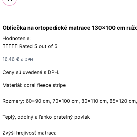
Obliečka na ortopedické matrace 130×100 cm ruž
Hodnotenie:





Rated 5 out of 5
16,46
€
s DPH
Ceny sú uvedené s DPH.
Materiál: coral fleece stripe
Rozmery: 60×90 cm, 70×100 cm, 80×110 cm, 85×120 cm
Teplý, odolný a ľahko prateľný povlak
Zvýši hrejivosť matraca