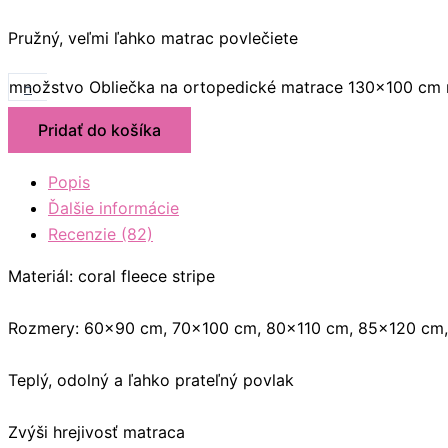
Pružný, veľmi ľahko matrac povlečiete
-
množstvo Obliečka na ortopedické matrace 130x100 cm 
Pridať do košíka
Popis
Ďalšie informácie
Recenzie (82)
Materiál: coral fleece stripe
Rozmery: 60×90 cm, 70×100 cm, 80×110 cm, 85×120 cm
Teplý, odolný a ľahko prateľný povlak
Zvýši hrejivosť matraca