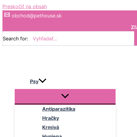
Preskočiť na obsah
obchod@pethouse.sk
Zľ
Search for:
Psy
Antiparazitika
Hračky
Krmivá
Hygiena