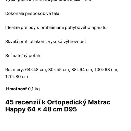
Dokonale prispôsobivá telu
Ideálne pre psy s problémami pohybového aparátu
Skvelá proti otlakom, vysoká výhrevnosť
Snímateľný poťah
Rozmery: 64×48 cm, 80×55 cm, 88×64 cm, 100×68 cm,
120×80 cm
Hmotnosť
0,1 kg
45 recenzií k
Ortopedický Matrac
Happy 64 x 48 cm D95