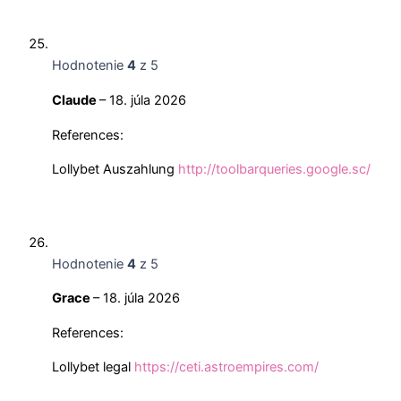
Hodnotenie
4
z 5
Claude
–
18. júla 2026
References:
Lollybet Auszahlung
http://toolbarqueries.google.sc/
Hodnotenie
4
z 5
Grace
–
18. júla 2026
References:
Lollybet legal
https://ceti.astroempires.com/