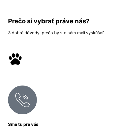
Prečo si vybrať práve nás?
3 dobré dôvody, prečo by ste nám mali vyskúšať
Sme tu pre vás