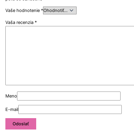
Vaše hodnotenie
*
Vaša recenzia
*
Meno
E-mail