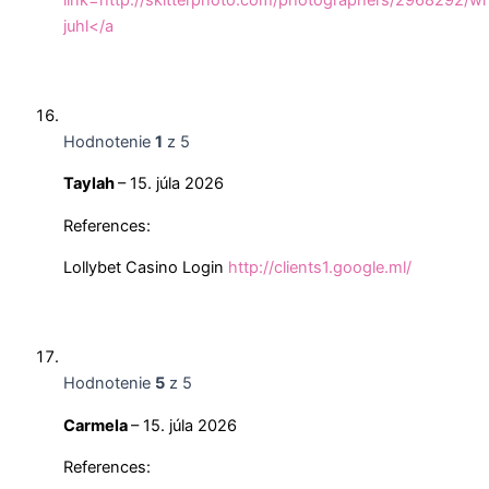
link=http://skitterphoto.com/photographers/2968292/w
juhl</a
Hodnotenie
1
z 5
Taylah
–
15. júla 2026
References:
Lollybet Casino Login
http://clients1.google.ml/
Hodnotenie
5
z 5
Carmela
–
15. júla 2026
References: