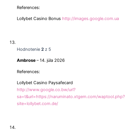
References:
Lollybet Casino Bonus
http://images.google.com.ua
Hodnotenie
2
z 5
Ambrose
–
14. júla 2026
References:
Lollybet Casino Paysafecard
http://www.google.co.bw/url?
sa=t&url=https://naruminato.xtgem.com/waptool.php?
site=lollybet.com.de/