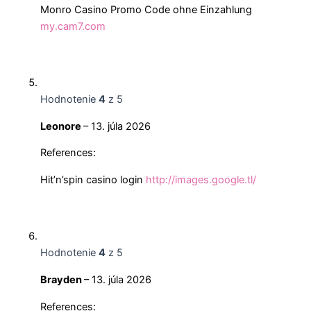
Monro Casino Promo Code ohne Einzahlung
my.cam7.com
Hodnotenie
4
z 5
Leonore
–
13. júla 2026
References:
Hit’n’spin casino login
http://images.google.tl/
Hodnotenie
4
z 5
Brayden
–
13. júla 2026
References: