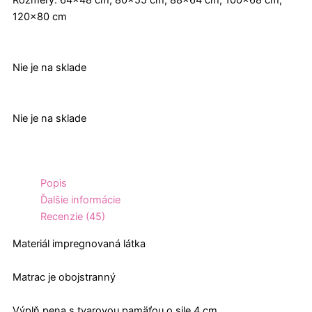
120×80 cm
Nie je na sklade
Nie je na sklade
Popis
Ďalšie informácie
Recenzie (45)
Materiál impregnovaná látka
Matrac je obojstranný
Výplň pena s tvarovou pamäťou o sile 4 cm