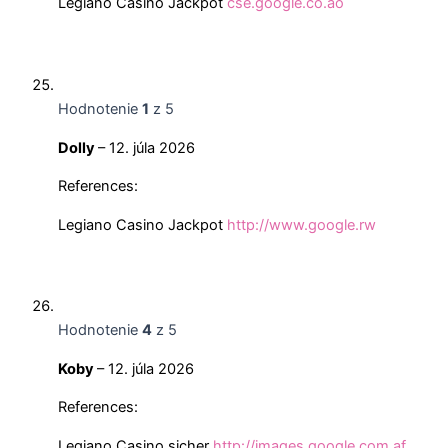
Legiano Casino Jackpot
cse.google.co.ao
Hodnotenie
1
z 5
Dolly
–
12. júla 2026
References:
Legiano Casino Jackpot
http://www.google.rw
Hodnotenie
4
z 5
Koby
–
12. júla 2026
References:
Legiano Casino sicher
http://images.google.com.af