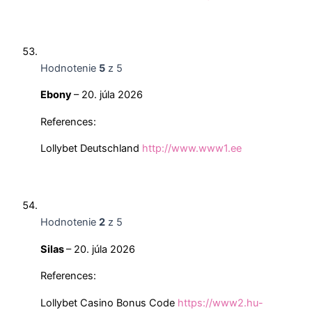
Hodnotenie
5
z 5
Ebony
–
20. júla 2026
References:
Lollybet Deutschland
http://www.www1.ee
Hodnotenie
2
z 5
Silas
–
20. júla 2026
References:
Lollybet Casino Bonus Code
https://www2.hu-