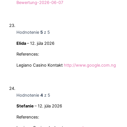
Bewertung-2026-06-07
Hodnotenie
5
z 5
Elida
–
12. júla 2026
References:
Legiano Casino Kontakt
http://www.google.com.ng
Hodnotenie
4
z 5
Stefanie
–
12. júla 2026
References: