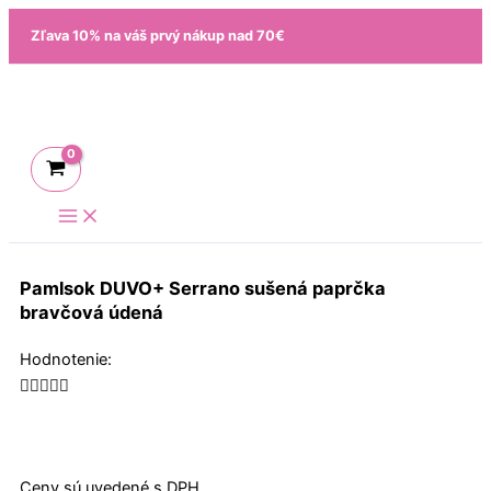
Preskočiť
Zľava 10% na váš prvý nákup nad 70€
na
obsah
Pamlsok DUVO+ Serrano sušená paprčka
bravčová údená
Rated
Hodnotenie:
5





out
of
5
Ceny sú uvedené s DPH.