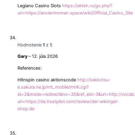
Legiano Casino Slots
https://aktsh.ru/go.php?
url=https://ancientroman.space/wiki/Official_Casino_Site
Hodnotenie
1
z 5
Gary
–
12. júla 2026
References:
Hitnspin casino aktionscode
http://sekkotsu-
e.sakura.ne.jp/mt_mobile/mt4i.cgi?
id=2&mode=redirect&no=35&ref_eid=3&url=http://vocab.
uri=https://de.trustpilot.com/review/der-wikinger-
shop.de