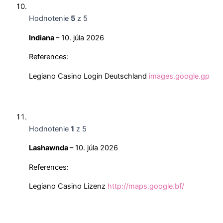
Hodnotenie
5
z 5
Indiana
–
10. júla 2026
References:
Legiano Casino Login Deutschland
images.google.gp
Hodnotenie
1
z 5
Lashawnda
–
10. júla 2026
References:
Legiano Casino Lizenz
http://maps.google.bf/