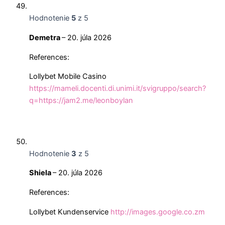
Hodnotenie
5
z 5
Demetra
–
20. júla 2026
References:
Lollybet Mobile Casino
https://mameli.docenti.di.unimi.it/svigruppo/search?
q=https://jam2.me/leonboylan
Hodnotenie
3
z 5
Shiela
–
20. júla 2026
References:
Lollybet Kundenservice
http://images.google.co.zm