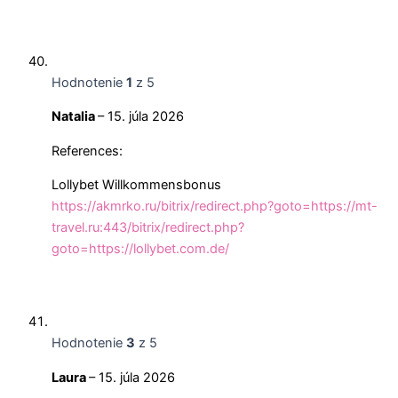
Hodnotenie
1
z 5
Natalia
–
15. júla 2026
References:
Lollybet Willkommensbonus
https://akmrko.ru/bitrix/redirect.php?goto=https://mt-
travel.ru:443/bitrix/redirect.php?
goto=https://lollybet.com.de/
Hodnotenie
3
z 5
Laura
–
15. júla 2026