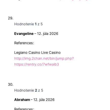
Hodnotenie
1
z 5
Evangeline
–
12. júla 2026
References:
Legiano Casino Live Casino
http://img.2chan.net/bin/jump.php?
https://rentry.co/7wfwaib3
Hodnotenie
2
z 5
Abraham
–
12. júla 2026
References: