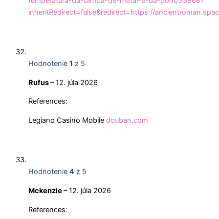
temperatura-da-tampa-de-metal-e-da-pont/33868?
inheritRedirect=false&redirect=https://ancientroman.space
Hodnotenie
1
z 5
Rufus
–
12. júla 2026
References:
Legiano Casino Mobile
douban.com
Hodnotenie
4
z 5
Mckenzie
–
12. júla 2026
References: