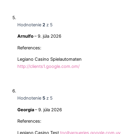
Hodnotenie
2
z 5
Arnulfo
–
9. júla 2026
References:
Legiano Casino Spielautomaten
http://clients1.google.com.om/
Hodnotenie
5
z 5
Georgia
–
9. júla 2026
References:
Legiano Casino Test
toolbarqueries.google.com.uy