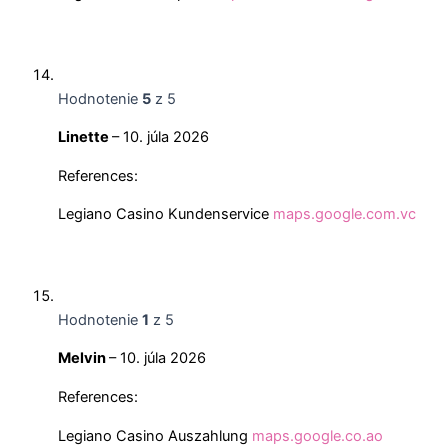
Hodnotenie
5
z 5
Linette
–
10. júla 2026
References:
Legiano Casino Kundenservice
maps.google.com.vc
Hodnotenie
1
z 5
Melvin
–
10. júla 2026
References:
Legiano Casino Auszahlung
maps.google.co.ao