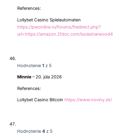
References:
Lollybet Casino Spielautomaten
https://pwonline.ru/forums/fredirect.php?
url=https://amazon.2fdoc.com/luciesharwood4
Hodnotenie
1
z 5
Minnie
–
20. júla 2026
References:
Lollybet Casino Bitcoin
https://www.noviny.sk/
Hodnotenie
4
z 5