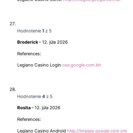
Hodnotenie
1
z 5
Broderick
–
12. júla 2026
References:
Legiano Casino Login
cse.google.com.bh
Hodnotenie
4
z 5
Rosita
–
12. júla 2026
References:
Legiano Casino Android
http://images.google.com.om