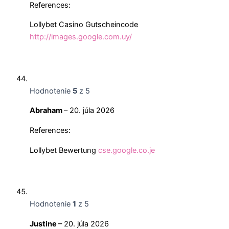
References:
Lollybet Casino Gutscheincode
http://images.google.com.uy/
Hodnotenie
5
z 5
Abraham
–
20. júla 2026
References:
Lollybet Bewertung
cse.google.co.je
Hodnotenie
1
z 5
Justine
–
20. júla 2026