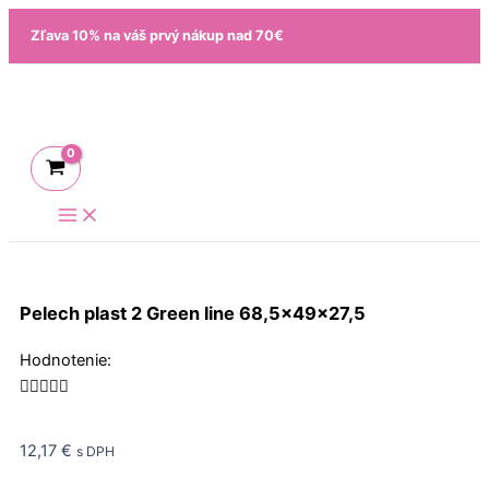
Preskočiť
Zľava 10% na váš prvý nákup nad 70€
na
obsah
Pelech plast 2 Green line 68,5x49x27,5
Rated
Hodnotenie:
5





out
of
12,17
€
s DPH
5