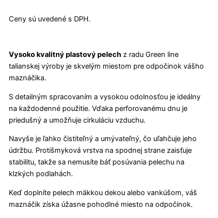
Ceny sú uvedené s DPH.
Vysoko kvalitný plastový pelech
z radu Green line
talianskej výroby je skvelým miestom pre odpočinok vášho
maznáčika.
S detailným spracovaním a vysokou odolnosťou je ideálny
na každodenné použitie. Vďaka perforovanému dnu je
priedušný a umožňuje cirkuláciu vzduchu.
Navyše je ľahko čistiteľný a umývateľný, čo uľahčuje jeho
údržbu. Protišmyková vrstva na spodnej strane zaisťuje
stabilitu, takže sa nemusíte báť posúvania pelechu na
klzkých podlahách.
Keď doplníte pelech mäkkou dekou alebo vankúšom, váš
maznáčik získa úžasne pohodlné miesto na odpočinok.