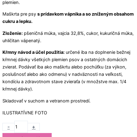
plemien.
Maškrta pre psy
s prídavkom vápnika a so zníženým obsahom
cukru a lepku.
Zloženie:
pšeničná múka, vajcia 32,8%, cukor, kukuričná múka,
uhličitan vápenatý.
Kŕmny návod a účel použitia:
určené iba na doplnenie bežnej
kŕmnej dávky všetkých plemien psov a ostatných domácich
zvierat. Podávať iba ako maškrtu alebo pochúťku (za výkon,
poslušnosť alebo ako odmenu) v nadväznosti na veľkosti,
kondíciu a zdravotnom stave zvieraťa (v množstve max. 1/4
kŕmnej dávky).
Skladovať v suchom a vetranom prostredí.
ILUSTRATÍVNE FOTO
-
+