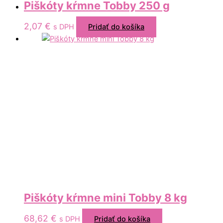
Piškóty kŕmne Tobby 250 g
2,07
€
s DPH
Pridať do košíka
Piškóty kŕmne mini Tobby 8 kg
68,62
€
s DPH
Pridať do košíka