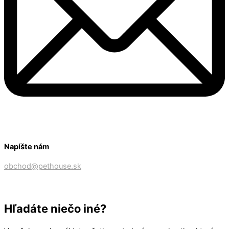
Napíšte nám
obchod@pethouse.sk
Hľadáte niečo iné?