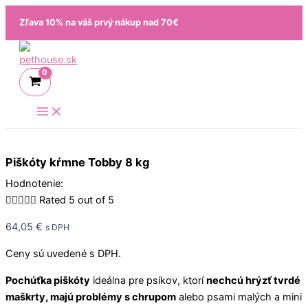
Preskočiť
množstvo
Zľava 10% na váš prvý nákup nad 70€
na
Piškóty
obsah
kŕmne
Tobby
8
kg
Piškóty kŕmne Tobby 8 kg
Hodnotenie:





Rated 5 out of 5
64,05
€
s DPH
Ceny sú uvedené s DPH.
Pochúťka piškóty
ideálna pre psíkov, ktorí
nechcú hrýzť tvrdé
maškrty, majú problémy s chrupom
alebo psami malých a mini