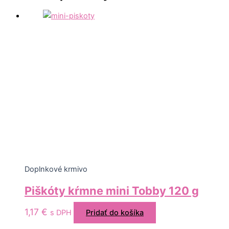
Doplnkové krmivo
Piškóty kŕmne mini Tobby 120 g
1,17
€
s DPH
Pridať do košíka