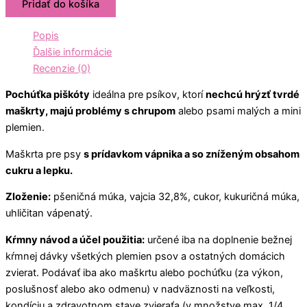
Pridať do košíka
Popis
Ďalšie informácie
Recenzie (0)
Pochúťka piškóty
ideálna pre psíkov, ktorí
nechcú hrýzť tvrdé
maškrty, majú problémy s chrupom
alebo psami malých a mini
plemien.
Maškrta pre psy
s prídavkom vápnika a so zníženým obsahom
cukru a lepku.
Zloženie:
pšeničná múka, vajcia 32,8%, cukor, kukuričná múka,
uhličitan vápenatý.
Kŕmny návod a účel použitia:
určené iba na doplnenie bežnej
kŕmnej dávky všetkých plemien psov a ostatných domácich
zvierat. Podávať iba ako maškrtu alebo pochúťku (za výkon,
poslušnosť alebo ako odmenu) v nadväznosti na veľkosti,
kondíciu a zdravotnom stave zvieraťa (v množstve max. 1/4