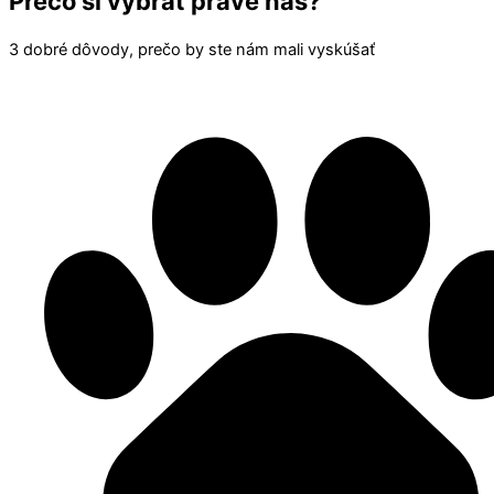
Prečo si vybrať práve nás?
3 dobré dôvody, prečo by ste nám mali vyskúšať