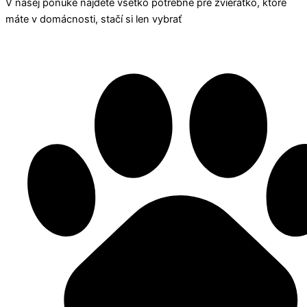
V našej ponuke nájdete všetko potrebné pre zvieratko, ktoré
máte v domácnosti, stačí si len vybrať